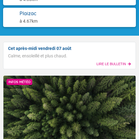
Plaizac
à 4.67km
Cet après-midi vendredi 07 août
Calme, ensoleillé et plus chaud.
LIRE LE BULLETIN
INFOS MÉTÉO