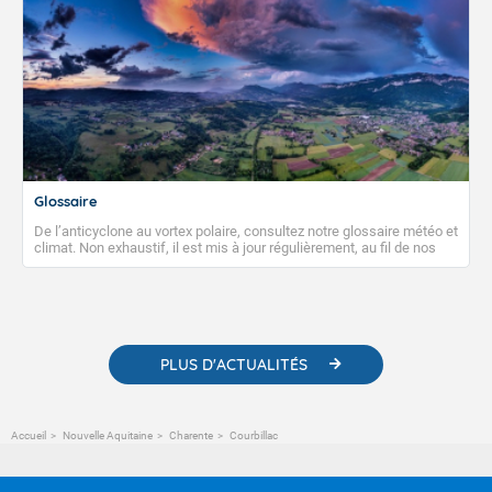
Glossaire
De l’anticyclone au vortex polaire, consultez notre glossaire météo et
climat. Non exhaustif, il est mis à jour régulièrement, au fil de nos
publications. Vous y trouverez également des liens utiles vers nos
contenus pédagogiques concernant les phénomènes
météorologiques et des informations scientifiques sur le
changement climatique.
PLUS D'ACTUALITÉS
Accueil
Nouvelle Aquitaine
Charente
Courbillac