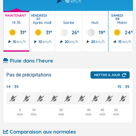
10
km/h
MAINTENANT
VENDREDI
SAMEDI
07
08
14:35
Après-midi
Soirée
Nuit
Matin
31°
31°
26°
19°
24°
10
km/h
10
km/h
20
km/h
20
km/h
15
km/h
Pluie dans l'heure
Pas de précipitations
METTRE À JOUR
14 : 35
15 : 35
5
10
20
30
40
50
min
min
min
min
min
min
Comparaison aux normales