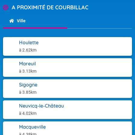
A PROXIMITÉ DE COURBILLAC
Ville
Houlette
à 2.62km
Mareuil
à 3.13km
Sigogne
à 3.85km
Neuvicq-le-Château
à 4.02km
Macqueville
à 4.38km