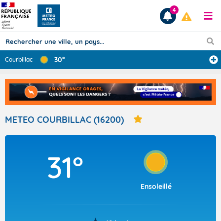
4
30°
Courbillac
Prévisions
TOUS LES RÉSULTATS
METEO COURBILLAC (16200)
Articles
31°
Ensoleillé