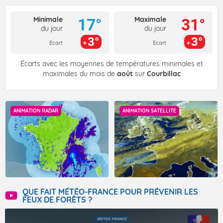
Minimale
Maximale
17°
31°
du jour
du jour
3°
3°
Ecart
Ecart
Écarts avec les moyennes de températures minimales et
maximales du mois de
août
sur
Courbillac
ANIMATION RADAR
ANIMATION SATELLITE
QUE FAIT MÉTÉO-FRANCE POUR PRÉVENIR LES
FEUX DE FORÊTS ?