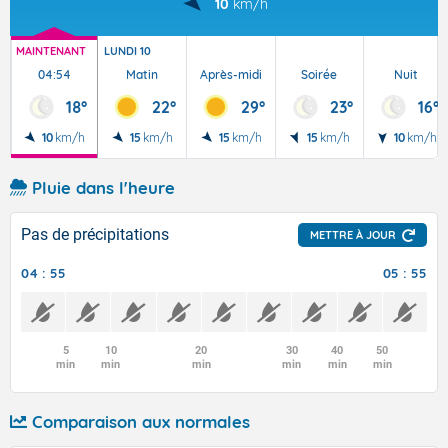
10
km/h
MAINTENANT
LUNDI 10
04:54
Matin
Après-midi
Soirée
Nuit
18°
22°
29°
23°
16°
10
km/h
15
km/h
15
km/h
15
km/h
10
km/h
Pluie dans l'heure
Pas de précipitations
METTRE À JOUR
04 : 55
05 : 55
5
10
20
30
40
50
min
min
min
min
min
min
Comparaison aux normales