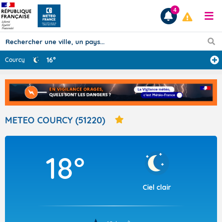
4
16°
Courcy
Prévisions
TOUS LES RÉSULTATS
METEO COURCY (51220)
Articles
18°
Ciel clair