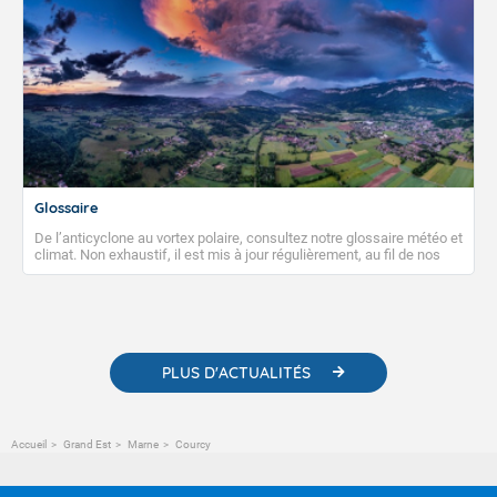
Glossaire
De l’anticyclone au vortex polaire, consultez notre glossaire météo et
climat. Non exhaustif, il est mis à jour régulièrement, au fil de nos
publications. Vous y trouverez également des liens utiles vers nos
contenus pédagogiques concernant les phénomènes
météorologiques et des informations scientifiques sur le
changement climatique.
PLUS D'ACTUALITÉS
Accueil
Grand Est
Marne
Courcy