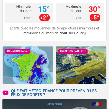
Minimale
Maximale
15°
30°
du jour
du jour
2°
5°
Ecart
Ecart
Écarts avec les moyennes de températures minimales et
maximales du mois de
août
sur
Courcy
ANIMATION RADAR
ANIMATION SATELLITE
QUE FAIT MÉTÉO-FRANCE POUR PRÉVENIR LES
FEUX DE FORÊTS ?