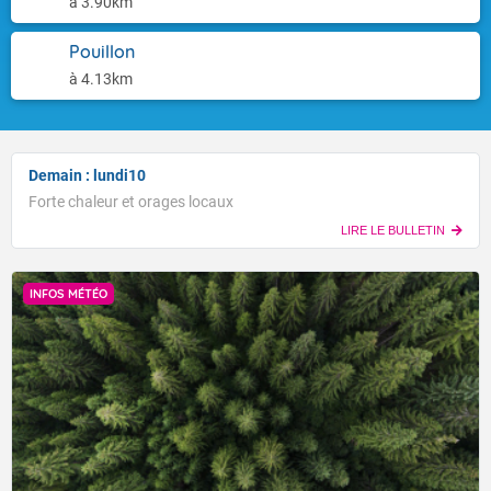
à 3.90km
Pouillon
à 4.13km
Demain : lundi10
Forte chaleur et orages locaux
LIRE LE BULLETIN
INFOS MÉTÉO