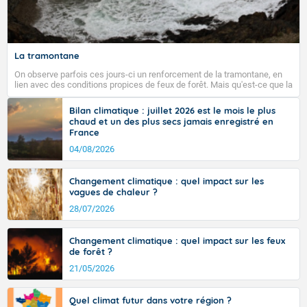
Fermer
La tramontane
On observe parfois ces jours-ci un renforcement de la tramontane, en
lien avec des conditions propices de feux de forêt. Mais qu'est-ce que la
tramontane ? Quelles sont ses caractéristiques ? La tramontane est un
vent turbulent soufflant de secteur nord-ouest à nord, ou ouest à nord-
Bilan climatique : juillet 2026 est le mois le plus
ouest, dans un secteur qui part du Roussillon à la vallée de l’Aude et à
chaud et un des plus secs jamais enregistré en
l’ouest de l’Hérault. L’étymologie de ce vent vient du latin trasmontanus,
France
signifiant au-delà des monts, en allusion aux régions montagneuses
d’où provient ce vent.
04/08/2026
Changement climatique : quel impact sur les
vagues de chaleur ?
28/07/2026
Changement climatique : quel impact sur les feux
de forêt ?
21/05/2026
Quel climat futur dans votre région ?