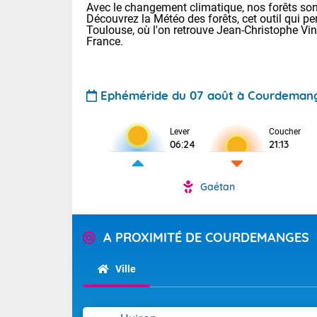
Avec le changement climatique, nos forêts sont
Découvrez la Météo des forêts, cet outil qui pe
Toulouse, où l'on retrouve Jean-Christophe Vi
France.
Ephéméride du 07 août à Courdeman
Lever
Coucher
Voici les tem
06:24
21:13
28 Lyon : 31 
: 27 Nancy : 
31 Lille : 26 
Gaétan
TENDANCE P
Aujourd'hui :
Pour la sema
A PROXIMITÉ DE COURDEMANGES
Calme, enso
Cette semain
La journée s'
temps devrait 
Ville
territoire. O
Tendance des
pyrénéennes, l
2026 :
alors que la 