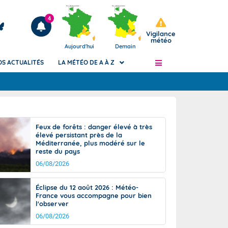
4
Vigilance
météo
Aujourd'hui
Demain
OS ACTUALITÉS
LA MÉTÉO DE A À Z
Articles
ngers
Feux de forêts : danger élevé à très
Phénomènes dangereux de J+2 à J+7
élevé persistant près de la
civile
Méditerranée, plus modéré sur le
Avertissement pluies intenses à l'échelle
reste du pays
des communes (Apic)
és
06/08/2026
Bulletins Marine
ateur de
Bulletins d'estimation du risque
Éclipse du 12 août 2026 : Météo-
d'avalanche
France vous accompagne pour bien
-pompier
l'observer
Météo des forêts
06/08/2026
Vigicrues