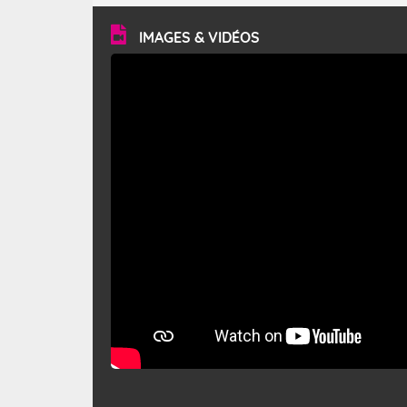
vitesse moyenne de 50 km/h et atteindre 80 à 100 km/h
en rafales, parfois davantage. Il parcourt la basse vallée
du Rhône et la Provence et envahit le littoral
IMAGES & VIDÉOS
méditerranéen à partir de la Camargue.