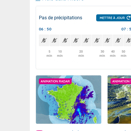
Pas de précipitations
METTRE À JOUR
06 : 50
07 : 
5
10
20
30
40
50
min
min
min
min
min
min
ANIMATION RADAR
ANIMATION 