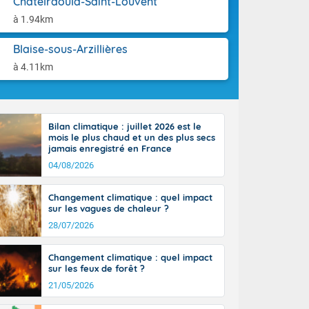
Châtelraould-Saint-Louvent
ttoral l'après-
aison.
n général, 14
à 1.94km
r
sse, il fait
Blaise-sous-Arzillières
ouvent 30 à 35
à 4.11km
Bilan climatique : juillet 2026 est le
mois le plus chaud et un des plus secs
jamais enregistré en France
04/08/2026
Changement climatique : quel impact
sur les vagues de chaleur ?
28/07/2026
Changement climatique : quel impact
sur les feux de forêt ?
21/05/2026