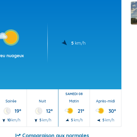
t Futuna
oid
5
km/h
Peu nuageux
SAMEDI 08
Soirée
Nuit
Matin
Après-midi
Soi
19°
12°
21°
30°
10
km/h
5
km/h
5
km/h
5
km/h
10
Comparaison aux normales