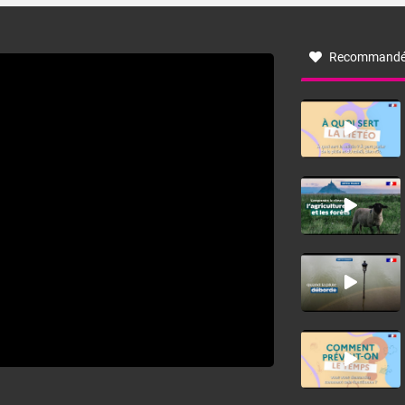
à nord-ouest, dans un secteur qui part du Roussillon à la
vallée de l’Aude et à l’ouest de l’Hérault. L’étymologie de
ce vent vient du latin trasmontanus, signifiant au-delà des
monts, en allusion aux régions montagneuses d’où
Recommandé
provient ce vent.