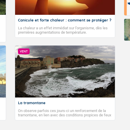
Canicule et forte chaleur : comment se protéger ?
La chaleur a un effet immédiat sur l’organisme, dès les
premières augmentations de température.
VENT
La tramontane
On observe parfois ces jours-ci un renforcement de la
tramontane, en lien avec des conditions propices de feux
de forêt. Mais qu'est-ce que la tramontane ? Quelles sont
ses caractéristiques ? La tramontane est un vent
turbulent soufflant de secteur nord-ouest à nord, ou ouest