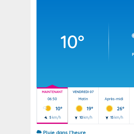
Wallis e
Grand fr
10°
MAINTENANT
VENDREDI 07
06:50
Matin
Après-midi
10°
19°
26°
5
km/h
10
km/h
15
km/h
Pluie dans l'heure