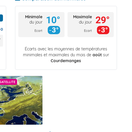
Minimale
Maximale
10°
29°
du jour
du jour
3°
3°
50
Ecart
Ecart
Écarts avec les moyennes de températures
minimales et maximales du mois de
août
sur
Courdemanges
SATELLITE