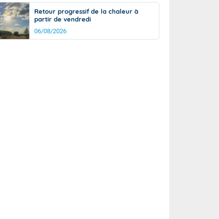
Retour progressif de la chaleur à
partir de vendredi
06/08/2026
rée
Nuit
23°
17°
km/h
5
km/h