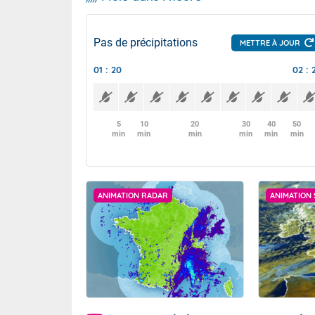
Pas de précipitations
METTRE À JOUR
01 : 20
02 : 
5
10
20
30
40
50
min
min
min
min
min
min
ANIMATION RADAR
ANIMATION 