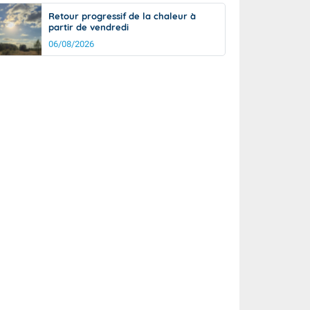
Retour progressif de la chaleur à
partir de vendredi
06/08/2026
rée
Nuit
22°
17°
km/h
5
km/h