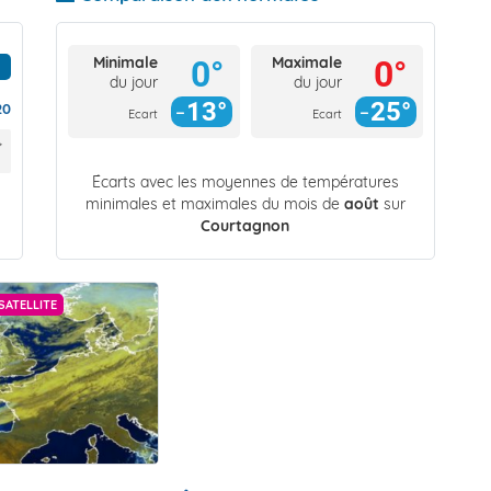
Minimale
Maximale
0°
0°
du jour
du jour
13°
25°
20
Ecart
Ecart
Écarts avec les moyennes de températures
minimales et maximales du mois de
août
sur
Courtagnon
SATELLITE