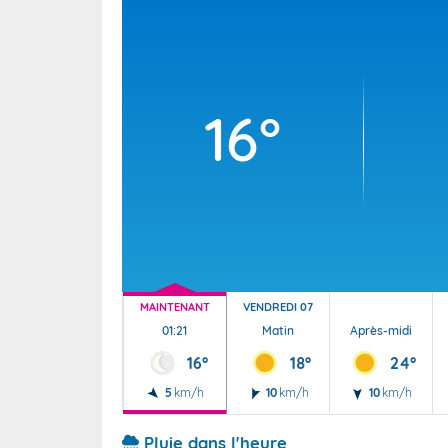
Wallis e
Grand fr
16°
MAINTENANT
VENDREDI 07
01:21
Matin
Après-midi
16°
18°
24°
5
km/h
10
km/h
10
km/h
Pluie dans l'heure