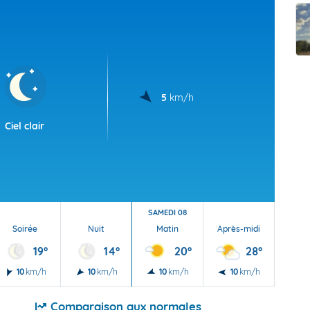
t Futuna
oid
5
km/h
Ciel clair
SAMEDI 08
Soirée
Nuit
Matin
Après-midi
Soi
19°
14°
20°
28°
10
km/h
10
km/h
10
km/h
10
km/h
5
Comparaison aux normales