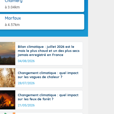
Chamery
ttoral l'après-
aison.
n général, 14
à 3.04km
r
sse, il fait
Marfaux
ouvent 30 à 35
à 4.57km
Bilan climatique : juillet 2026 est le
mois le plus chaud et un des plus secs
jamais enregistré en France
04/08/2026
Changement climatique : quel impact
sur les vagues de chaleur ?
28/07/2026
Changement climatique : quel impact
sur les feux de forêt ?
21/05/2026