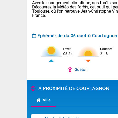
Avec le changement climatique, nos forêts sont
Découvrez la Météo des forêts, cet outil qui pe
Toulouse, où l'on retrouve Jean-Christophe Vi
France.
Ephéméride du 06 août à Courtagnon
Lever
Coucher
Voici les tem
06:24
21:18
28 Lyon : 31 
: 27 Nancy : 
31 Lille : 26 
Gaétan
TENDANCE P
Demain : ven
Pour la sema
A PROXIMITÉ DE COURTAGNON
Calme, enso
Cette semain
La journée s'
temps devrait 
Ville
territoire. O
Tendance des
pyrénéennes, l
2026 :
alors que la 