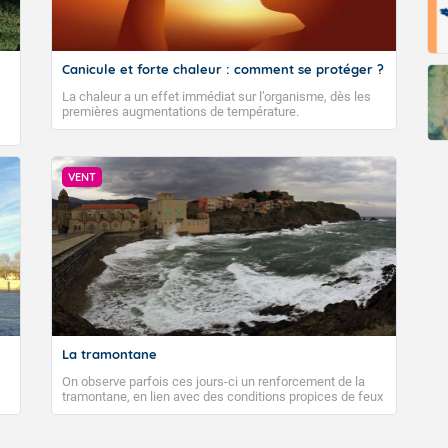
Canicule et forte chaleur : comment se protéger ?
La chaleur a un effet immédiat sur l’organisme, dès les
premières augmentations de température.
VENT
La tramontane
On observe parfois ces jours-ci un renforcement de la
tramontane, en lien avec des conditions propices de feux
de forêt. Mais qu'est-ce que la tramontane ? Quelles sont
ses caractéristiques ? La tramontane est un vent
turbulent soufflant de secteur nord-ouest à nord, ou ouest