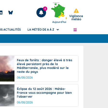
4
Vigilance
météo
Aujourd'hui
OS ACTUALITÉS
LA MÉTÉO DE A À Z
Articles
ngers
Feux de forêts : danger élevé à très
Phénomènes dangereux de J+2 à J+7
élevé persistant près de la
civile
Méditerranée, plus modéré sur le
Avertissement pluies intenses à l'échelle
reste du pays
des communes (Apic)
és
06/08/2026
Bulletins Marine
ateur de
Bulletins d'estimation du risque
Éclipse du 12 août 2026 : Météo-
d'avalanche
France vous accompagne pour bien
-pompier
l'observer
Météo des forêts
06/08/2026
Vigicrues