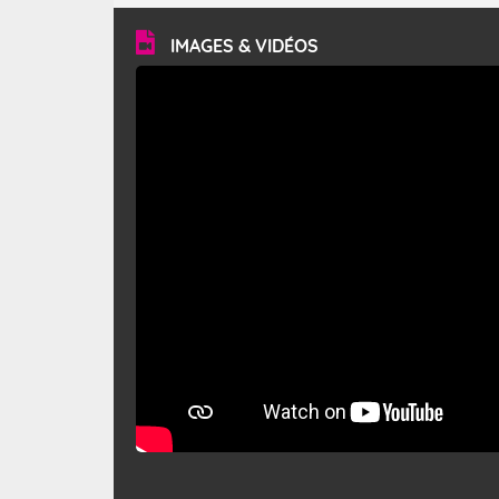
vitesse moyenne de 50 km/h et atteindre 80 à 100 km/h
en rafales, parfois davantage. Il parcourt la basse vallée
du Rhône et la Provence et envahit le littoral
IMAGES & VIDÉOS
méditerranéen à partir de la Camargue.