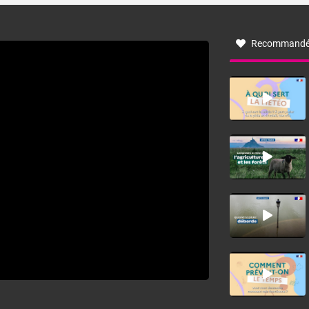
à nord-ouest, dans un secteur qui part du Roussillon à la
vallée de l’Aude et à l’ouest de l’Hérault. L’étymologie de
ce vent vient du latin trasmontanus, signifiant au-delà des
monts, en allusion aux régions montagneuses d’où
Recommandé
provient ce vent.