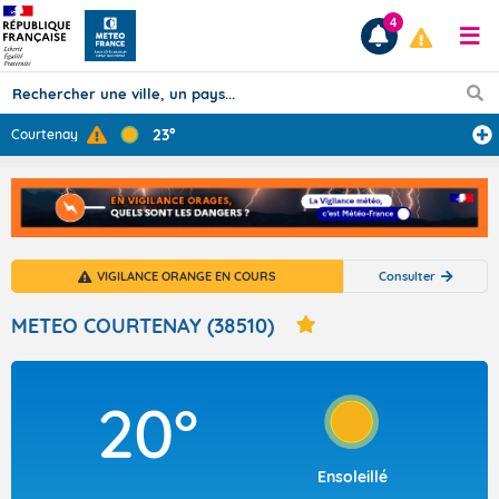
4
23°
Courtenay
Prévisions
TOUS LES RÉSULTATS
VIGILANCE ORANGE EN COURS
Consulter
Articles
METEO COURTENAY (38510)
20°
Ensoleillé