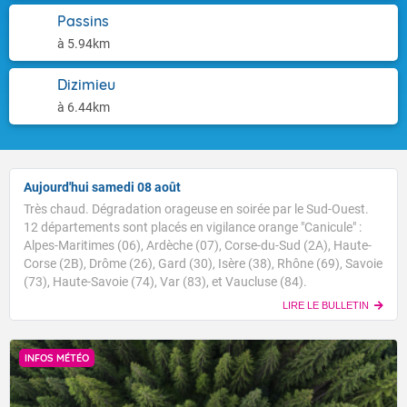
Passins
à 5.94km
Dizimieu
à 6.44km
Aujourd'hui samedi 08 août
Très chaud. Dégradation orageuse en soirée par le Sud-Ouest.
12 départements sont placés en vigilance orange "Canicule" :
Alpes-Maritimes (06), Ardèche (07), Corse-du-Sud (2A), Haute-
Corse (2B), Drôme (26), Gard (30), Isère (38), Rhône (69), Savoie
(73), Haute-Savoie (74), Var (83), et Vaucluse (84).
LIRE LE BULLETIN
INFOS MÉTÉO