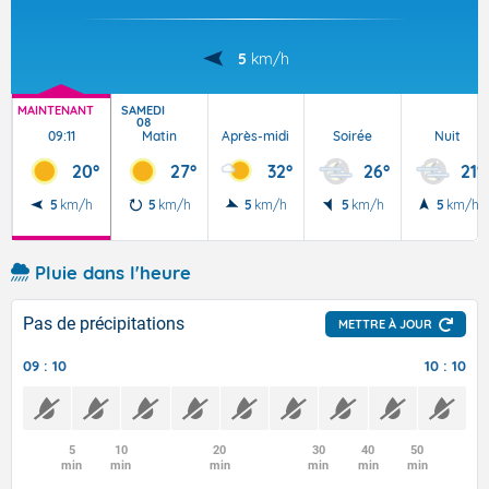
5
km/h
MAINTENANT
SAMEDI
08
09:11
Matin
Après-midi
Soirée
Nuit
20°
27°
32°
26°
21°
5
km/h
5
km/h
5
km/h
5
km/h
5
km/h
Pluie dans l'heure
Pas de précipitations
METTRE À JOUR
09 : 10
10 : 10
5
10
20
30
40
50
min
min
min
min
min
min