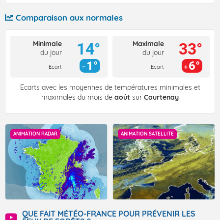
Comparaison aux normales
Minimale
Maximale
14°
33°
du jour
du jour
1°
6°
Ecart
Ecart
Écarts avec les moyennes de températures minimales et
maximales du mois de
août
sur
Courtenay
ANIMATION RADAR
ANIMATION SATELLITE
QUE FAIT MÉTÉO-FRANCE POUR PRÉVENIR LES