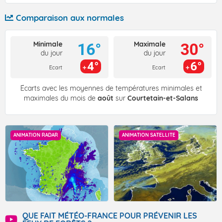
Comparaison aux normales
Minimale
Maximale
16°
30°
du jour
du jour
4°
6°
Ecart
Ecart
Écarts avec les moyennes de températures minimales et
maximales du mois de
août
sur
Courtetain-et-Salans
ANIMATION RADAR
ANIMATION SATELLITE
QUE FAIT MÉTÉO-FRANCE POUR PRÉVENIR LES