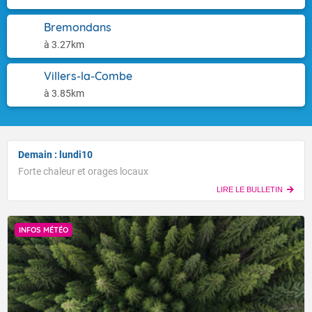
Bremondans
à 3.27km
Villers-la-Combe
à 3.85km
Demain : lundi10
Forte chaleur et orages locaux
LIRE LE BULLETIN
INFOS MÉTÉO