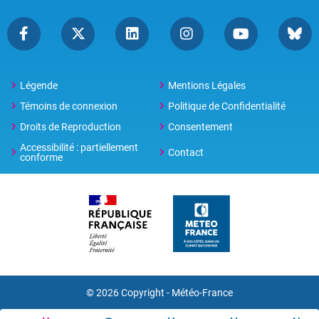
Légende
Mentions Légales
Témoins de connexion
Politique de Confidentialité
Droits de Reproduction
Consentement
Accessibilité : partiellement
Contact
conforme
© 2026 Copyright -
Météo-France