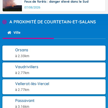
Feux de forêts : danger élevé dans le Sud
07/08/2026
A PROXIMITÉ DE COURTETAIN-ET-SALANS
Ville
Orsans
à 2.33km
Vaudrivillers
à 2.77km
Vellerot-lès-Vercel
à 2.77km
Passavant
à 3.16km