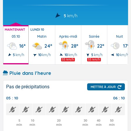
5
km/h
MAINTENANT
LUNDI 10
05:10
Matin
Après-midi
Soirée
Nuit
16°
24°
28°
22°
17°
5
km/h
10
km/h
10
km/h
5
km/h
10
km/h
55 km/h
55 km/h
Pluie dans l'heure
Pas de précipitations
METTRE À JOUR
05 : 10
06 : 10
5
10
20
30
40
50
min
min
min
min
min
min