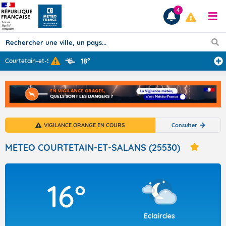
4
18°
Courtetain-et-S
...
Prévisions
TOUS LES RÉSULTATS
VIGILANCE ORANGE EN COURS
Consulter
Articles
METEO COURTETAIN-ET-SALANS (25530)
16°
Eclaircies