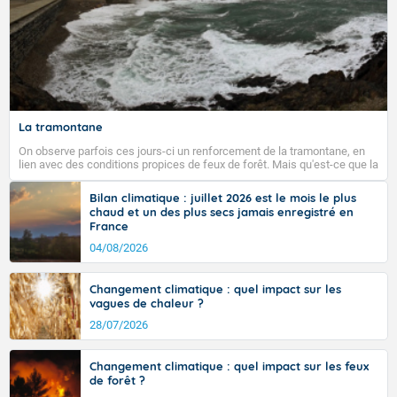
Fermer
La tramontane
On observe parfois ces jours-ci un renforcement de la tramontane, en
lien avec des conditions propices de feux de forêt. Mais qu'est-ce que la
tramontane ? Quelles sont ses caractéristiques ? La tramontane est un
vent turbulent soufflant de secteur nord-ouest à nord, ou ouest à nord-
Bilan climatique : juillet 2026 est le mois le plus
ouest, dans un secteur qui part du Roussillon à la vallée de l’Aude et à
chaud et un des plus secs jamais enregistré en
l’ouest de l’Hérault. L’étymologie de ce vent vient du latin trasmontanus,
France
signifiant au-delà des monts, en allusion aux régions montagneuses
d’où provient ce vent.
04/08/2026
Changement climatique : quel impact sur les
vagues de chaleur ?
28/07/2026
Changement climatique : quel impact sur les feux
de forêt ?