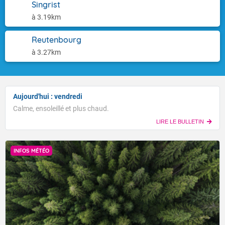
Singrist
à 3.19km
Reutenbourg
à 3.27km
Aujourd'hui : vendredi
Calme, ensoleillé et plus chaud.
LIRE LE BULLETIN
INFOS MÉTÉO