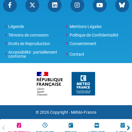
Légende
Mentions Légales
Témoins de connexion
Politique de Confidentialité
Droits de Reproduction
Consentement
Accessibilité : partiellement
Contact
conforme
© 2026 Copyright -
Météo-France