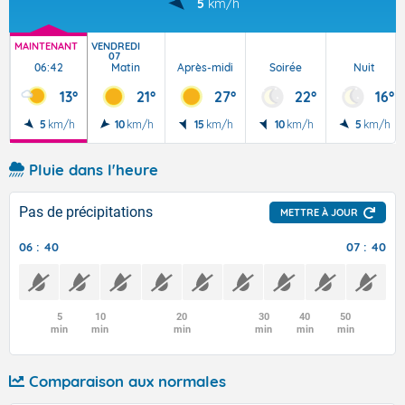
5
km/h
MAINTENANT
VENDREDI
07
06:42
Matin
Après-midi
Soirée
Nuit
13°
21°
27°
22°
16°
5
km/h
10
km/h
15
km/h
10
km/h
5
km/h
Pluie dans l'heure
Pas de précipitations
METTRE À JOUR
06 : 40
07 : 40
5
10
20
30
40
50
min
min
min
min
min
min
Comparaison aux normales