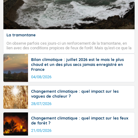
La tramontane
On observe parfois ces jours-ci un renforcement de la tramontane, en
lien avec des conditions propices de feux de forêt. Mais qu'est-ce que la
tramontane ? Quelles sont ses caractéristiques ? La tramontane est un
vent turbulent soufflant de secteur nord-ouest à nord, ou ouest à nord-
Bilan climatique : juillet 2026 est le mois le plus
ouest, dans un secteur qui part du Roussillon à la vallée de l’Aude et à
chaud et un des plus secs jamais enregistré en
l’ouest de l’Hérault. L’étymologie de ce vent vient du latin trasmontanus,
France
signifiant au-delà des monts, en allusion aux régions montagneuses
d’où provient ce vent.
04/08/2026
Changement climatique : quel impact sur les
vagues de chaleur ?
28/07/2026
Changement climatique : quel impact sur les feux
de forêt ?
21/05/2026