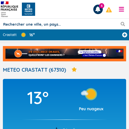
4
16°
Crastatt
Prévisions
TOUS LES RÉSULTATS
METEO CRASTATT (67310)
Articles
13°
Peu nuageux