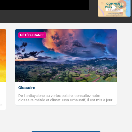
MÉTÉO-FRANCE
Glossaire
De l’anticyclone au vortex polaire, consultez notre
glossaire météo et climat. Non exhaustif, il est mis à jour
régulièrement, au fil de nos publications. Vous y trouverez
es
également des liens utiles vers nos contenus
e
pédagogiques concernant les phénomènes
o-
météorologiques et des informations scientifiques sur le
changement climatique.