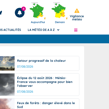
4
Vigilance
météo
Aujourd'hui
Demain
OS ACTUALITÉS
LA MÉTÉO DE A À Z
Articles
ngers
Retour progressif de la chaleur
Phénomènes dangereux de J+2 à J+7
07/08/2026
civile
Avertissement pluies intenses à l'échelle
des communes (Apic)
és
Éclipse du 12 août 2026 : Météo-
Bulletins Marine
France vous accompagne pour bien
l'observer
ateur de
Bulletins d'estimation du risque
d'avalanche
07/08/2026
-pompier
Météo des forêts
Feux de forêts : danger élevé dans le
Vigicrues
Sud