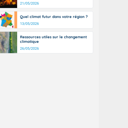
21/05/2026
 Demain
cule" :
Mais les
Quel climat futur dans votre région ?
orse (2B),
13/05/2026
e-Savoie
nche 30 août
Ressources utiles sur le changement
-France jusque
climatique
aison.
sur la Corse.
26/05/2026
des Pyrénées,
. En marge de
rection de la
di. En soirée,
 sur
e thermomètre
squ'à 22 à 24,
culier, sur le
, hors côtes
nt 38 ou 39