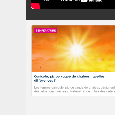
TEMPÉRATURE
Canicule, pic ou vague de chaleur : quelles
différences ?
Les termes canicule, pic ou vague de chaleur, désignent
des situations précises. Météo-France utilise des critèr
climatologiques pour évaluer et qualifier les épisodes d
chaleur qui peuvent avoir des impacts sanitaires et soci
économiques importants.