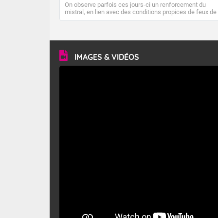
On observe parfois ces jours-ci un renforcement du
mistral, en lien avec des conditions propices de feux de
forêt. Mais qu'est-ce que le mistral ? Quelles sont ses
caractéristiques ? Le mistral est un vent régional,
turbulent et généralement sec, pouvant souffler à une
vitesse moyenne de 50 km/h et atteindre 80 à 100 km/h
en rafales, parfois davantage. Il parcourt la basse vallée
du Rhône et la Provence et envahit le littoral
IMAGES & VIDÉOS
méditerranéen à partir de la Camargue.