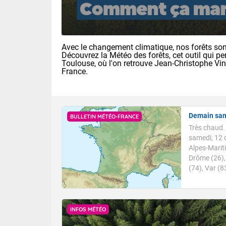
Avec le changement climatique, nos forêts sont
Découvrez la Météo des forêts, cet outil qui pe
Toulouse, où l'on retrouve Jean-Christophe Vi
France.
Demain sam
BULLETIN MÉTÉO-FRANCE
Très chaud.
samedi, 12 
Alpes-Marit
Drôme (26), 
Voici les tem
(74), Var (8
22/14 Paris :
Clermont-Fd :
Limoges : 29/
Lille : 25/15
INFOS MÉTÉO
TENDANCE P
Demain same