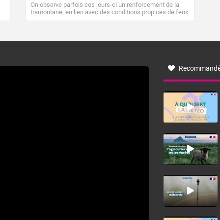
On observe parfois ces jours-ci un renforcement de la
Fermer
tramontane, en lien avec des conditions propices de feux
de forêt. Mais qu'est-ce que la tramontane ? Quelles sont
ses caractéristiques ? La tramontane est un vent
turbulent soufflant de secteur nord-ouest à nord, ou ouest
à nord-ouest, dans un secteur qui part du Roussillon à la
vallée de l’Aude et à l’ouest de l’Hérault. L’étymologie de
ce vent vient du latin trasmontanus, signifiant au-delà des
monts, en allusion aux régions montagneuses d’où
Recommandé
provient ce vent.