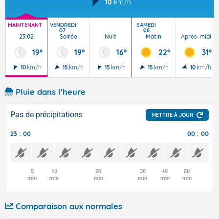
10
km/h
MAINTENANT
VENDREDI
SAMEDI
07
08
23:02
Soirée
Nuit
Matin
Après-midi
19°
19°
16°
22°
31°
10
km/h
15
km/h
15
km/h
15
km/h
10
km/h
Pluie dans l'heure
Pas de précipitations
METTRE À JOUR
23 : 00
00 : 00
5
10
20
30
40
50
min
min
min
min
min
min
Comparaison aux normales