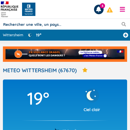
4
19°
Wittersheim
Prévisions
TOUS LES RÉSULTATS
METEO WITTERSHEIM (67670)
Articles
19°
Ciel clair