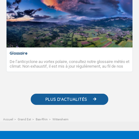
Glossaire
De l’anticyclone au vortex polaire, consultez notre glossaire météo et
climat. Non exhaustif, il est mis à jour régulièrement, au fil de nos
publications. Vous y trouverez également des liens utiles vers nos
contenus pédagogiques concernant les phénomènes
météorologiques et des informations scientifiques sur le
changement climatique.
PLUS D'ACTUALITÉS
Accueil
Grand Est
Bas-Rhin
Wittersheim