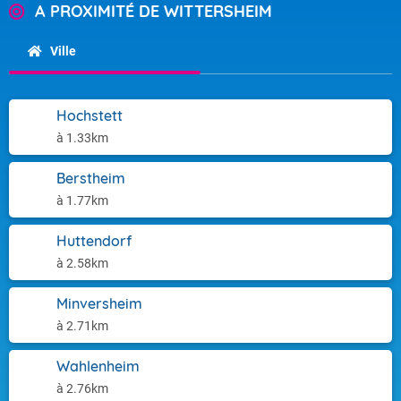
A PROXIMITÉ DE WITTERSHEIM
Ville
Hochstett
à 1.33km
Berstheim
à 1.77km
Huttendorf
à 2.58km
Minversheim
à 2.71km
Wahlenheim
à 2.76km