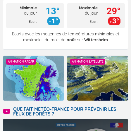
Minimale
Maximale
13°
29°
du jour
du jour
1°
3°
Ecart
Ecart
Écarts avec les moyennes de températures minimales et
maximales du mois de
août
sur
Wittersheim
ANIMATION RADAR
ANIMATION SATELLITE
QUE FAIT MÉTÉO-FRANCE POUR PRÉVENIR LES
FEUX DE FORÊTS ?