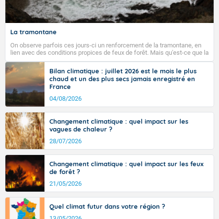
La tramontane
On observe parfois ces jours-ci un renforcement de la tramontane, en
lien avec des conditions propices de feux de forêt. Mais qu'est-ce que la
tramontane ? Quelles sont ses caractéristiques ? La tramontane est un
vent turbulent soufflant de secteur nord-ouest à nord, ou ouest à nord-
Bilan climatique : juillet 2026 est le mois le plus
ouest, dans un secteur qui part du Roussillon à la vallée de l’Aude et à
chaud et un des plus secs jamais enregistré en
l’ouest de l’Hérault. L’étymologie de ce vent vient du latin trasmontanus,
France
signifiant au-delà des monts, en allusion aux régions montagneuses
d’où provient ce vent.
04/08/2026
Changement climatique : quel impact sur les
vagues de chaleur ?
28/07/2026
Changement climatique : quel impact sur les feux
de forêt ?
21/05/2026
Quel climat futur dans votre région ?
13/05/2026