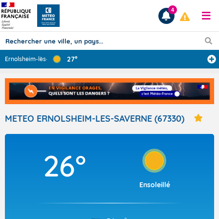
4
27°
Ernolsheim-lès-
...
Prévisions
TOUS LES RÉSULTATS
METEO ERNOLSHEIM-LES-SAVERNE (67330)
Articles
26°
Ensoleillé