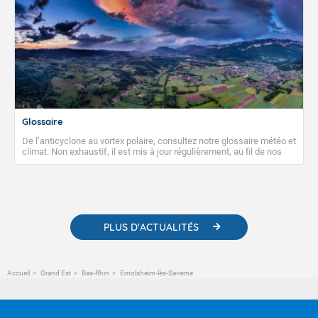
Glossaire
De l’anticyclone au vortex polaire, consultez notre glossaire météo et
climat. Non exhaustif, il est mis à jour régulièrement, au fil de nos
publications. Vous y trouverez également des liens utiles vers nos
contenus pédagogiques concernant les phénomènes
météorologiques et des informations scientifiques sur le
changement climatique.
PLUS D'ACTUALITÉS
Accueil
Grand Est
Bas-Rhin
Ernolsheim-lès-Saverne