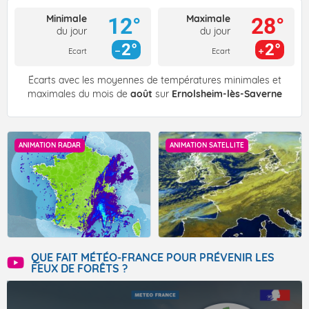
Minimale
Maximale
12°
28°
du jour
du jour
2°
2°
Ecart
Ecart
Écarts avec les moyennes de températures minimales et
maximales du mois de
août
sur
Ernolsheim-lès-Saverne
ANIMATION RADAR
ANIMATION SATELLITE
QUE FAIT MÉTÉO-FRANCE POUR PRÉVENIR LES
FEUX DE FORÊTS ?