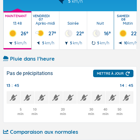
5
km/h
MAINTENANT
VENDREDI
SAMEDI
07
08
13:48
Après-midi
Soirée
Nuit
Matin
26°
27°
22°
16°
22°
5
km/h
5
km/h
5
km/h
5
km/h
10
km/h
Pluie dans l'heure
Pas de précipitations
METTRE À JOUR
13 : 45
14 : 45
5
10
20
30
40
50
min
min
min
min
min
min
Comparaison aux normales