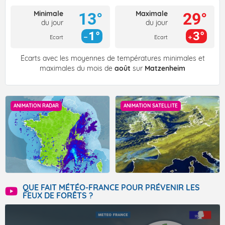
Minimale
Maximale
13°
29°
du jour
du jour
1°
3°
Ecart
Ecart
Écarts avec les moyennes de températures minimales et
maximales du mois de
août
sur
Matzenheim
ANIMATION RADAR
ANIMATION SATELLITE
QUE FAIT MÉTÉO-FRANCE POUR PRÉVENIR LES
FEUX DE FORÊTS ?