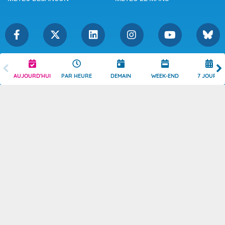
Légende
Mentions Légales
AUJOURD'HUI
PAR HEURE
DEMAIN
WEEK-END
7 JOURS
Témoins de connexion
Politique de Confidentialité
Droits de Reproduction
Consentement
Accessibilité : partiellement
Contact
conforme
© 2026 Copyright -
Météo-France