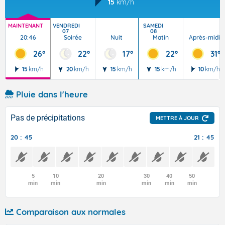
15
km/h
MAINTENANT
VENDREDI
SAMEDI
07
08
20:46
Soirée
Nuit
Matin
Après-midi
26°
22°
17°
22°
31°
15
km/h
20
km/h
15
km/h
15
km/h
10
km/h
Pluie dans l'heure
Pas de précipitations
METTRE À JOUR
20 : 45
21 : 45
5
10
20
30
40
50
min
min
min
min
min
min
Comparaison aux normales