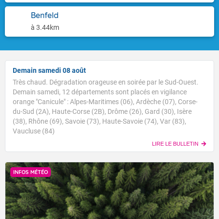
Benfeld
à 3.44km
Demain samedi 08 août
Très chaud. Dégradation orageuse en soirée par le Sud-Ouest.
Demain samedi, 12 départements sont placés en vigilance
orange "Canicule" : Alpes-Maritimes (06), Ardèche (07), Corse-
du-Sud (2A), Haute-Corse (2B), Drôme (26), Gard (30), Isère
(38), Rhône (69), Savoie (73), Haute-Savoie (74), Var (83),
Vaucluse (84)
LIRE LE BULLETIN
INFOS MÉTÉO