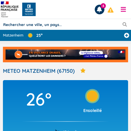
4
25°
Matzenheim
Prévisions
TOUS LES RÉSULTATS
METEO MATZENHEIM (67150)
Articles
26°
Ensoleillé