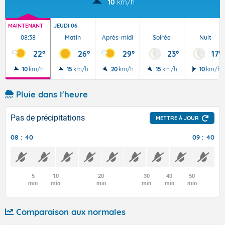
10
km/h
MAINTENANT
JEUDI 06
08:38
Matin
Après-midi
Soirée
Nuit
22°
26°
29°
23°
17°
10
km/h
15
km/h
20
km/h
15
km/h
10
km/h
Pluie dans l'heure
Pas de précipitations
METTRE À JOUR
08 : 40
09 : 40
5
10
20
30
40
50
min
min
min
min
min
min
Comparaison aux normales