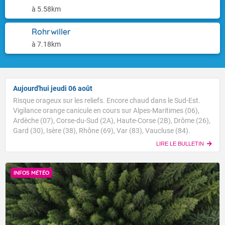
à 5.58km
Rohrwiller
à 7.18km
Aujourd'hui jeudi 06 août
Risque orageux sur les reliefs. Encore chaud dans le Sud-Est.
Vigilance orange canicule en cours sur Alpes-Maritimes (06),
Ardèche (07), Corse-du-Sud (2A), Haute-Corse (2B), Drôme (26),
Gard (30), Isère (38), Rhône (69), Var (83), Vaucluse (84).
LIRE LE BULLETIN
INFOS MÉTÉO