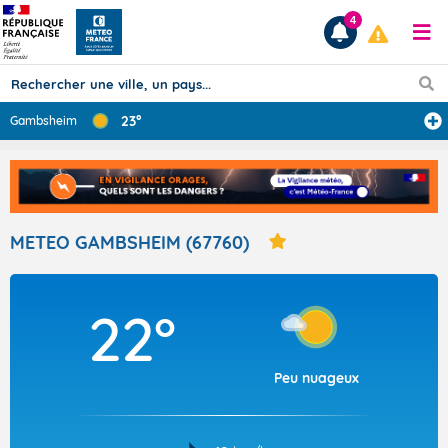
4
23°
Gambsheim
Prévisions
TOUS LES RÉSULTATS
METEO GAMBSHEIM (67760)
Articles
22°
Peu nuageux