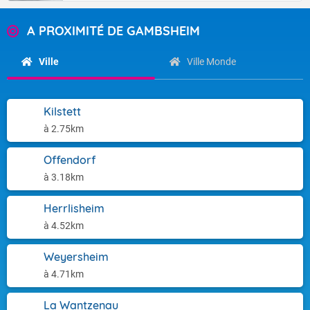
A PROXIMITÉ DE GAMBSHEIM
Ville
Ville Monde
Kilstett
à 2.75km
Offendorf
à 3.18km
Herrlisheim
à 4.52km
Weyersheim
à 4.71km
La Wantzenau