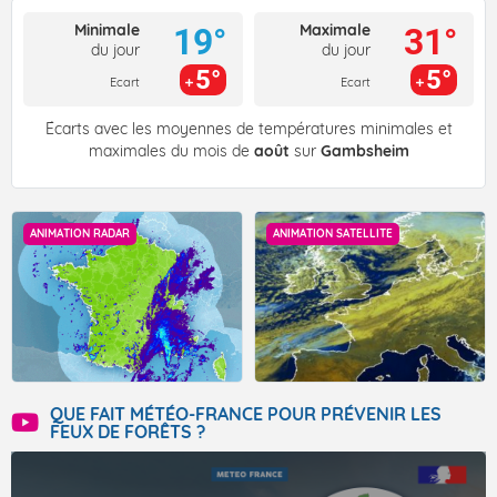
Minimale
Maximale
19°
31°
du jour
du jour
5°
5°
Ecart
Ecart
Écarts avec les moyennes de températures minimales et
maximales du mois de
août
sur
Gambsheim
ANIMATION RADAR
ANIMATION SATELLITE
QUE FAIT MÉTÉO-FRANCE POUR PRÉVENIR LES
FEUX DE FORÊTS ?