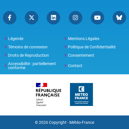
Légende
Mentions Légales
Témoins de connexion
Politique de Confidentialité
Droits de Reproduction
Consentement
Accessibilité : partiellement
Contact
conforme
© 2026 Copyright -
Météo-France