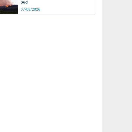
Sud
07/08/2026
rée
Nuit
25°
19°
km/h
15
km/h