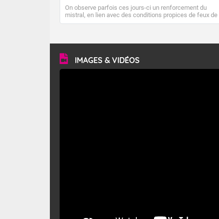
On observe parfois ces jours-ci un renforcement du
mistral, en lien avec des conditions propices de feux de
forêt. Mais qu'est-ce que le mistral ? Quelles sont ses
caractéristiques ? Le mistral est un vent régional,
turbulent et généralement sec, pouvant souffler à une
vitesse moyenne de 50 km/h et atteindre 80 à 100 km/h
en rafales, parfois davantage. Il parcourt la basse vallée
du Rhône et la Provence et envahit le littoral
IMAGES & VIDÉOS
méditerranéen à partir de la Camargue.