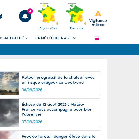
4
Vigilance
météo
Aujourd'hui
Demain
OS ACTUALITÉS
LA MÉTÉO DE A À Z
Articles
ngers
Retour progressif de la chaleur avec
Phénomènes dangereux de J+2 à J+7
un risque orageux ce week-end
civile
Avertissement pluies intenses à l'échelle
08/08/2026
des communes (Apic)
és
Bulletins Marine
Éclipse du 12 août 2026 : Météo-
France vous accompagne pour bien
ateur de
Bulletins d'estimation du risque
l'observer
d'avalanche
07/08/2026
-pompier
Météo des forêts
Vigicrues
Feux de forêts : danger élevé dans le