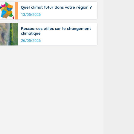
a Picardie aux
Quel climat futur dans votre région ?
 nouveaux
également du
13/05/2026
rénées
dées peuvent
Ressources utiles sur le changement
eur nord-
climatique
, les rafales
26/05/2026
t
la Grande
e et sur le
n basse vallée