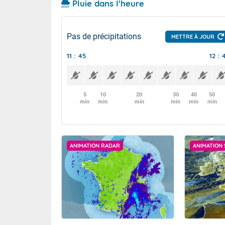
Pluie dans l'heure
Pas de précipitations
METTRE À JOUR
11 : 45
12 : 
5
10
20
30
40
50
min
min
min
min
min
min
ANIMATION RADAR
ANIMATION 