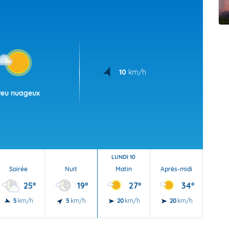
t Futuna
oid
10
km/h
Peu nuageux
LUNDI 10
Soirée
Nuit
Matin
Après-midi
Soi
25°
19°
27°
34°
5
km/h
5
km/h
20
km/h
20
km/h
10