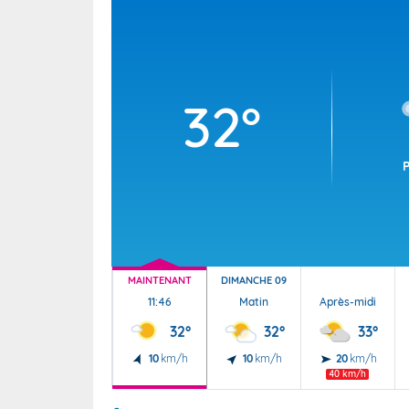
Wallis e
Grand fr
32°
MAINTENANT
DIMANCHE 09
11:46
Matin
Après-midi
32°
32°
33°
10
km/h
10
km/h
20
km/h
40 km/h