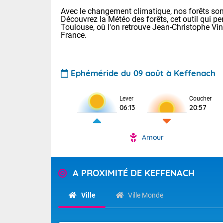
Avec le changement climatique, nos forêts sont
Découvrez la Météo des forêts, cet outil qui pe
Toulouse, où l'on retrouve Jean-Christophe Vi
France.
Ephéméride du 09 août à Keffenach
Voici les tem
Lever
Coucher
: 20/27 Paris
06:13
20:57
Clermont-Fd :
Limoges : 24/
Lille : 24/34
Amour
TENDANCE P
Cet après-mi
Pour la sema
Temps orag
A PROXIMITÉ DE KEFFENACH
départemen
Les températu
sensible, auc
(47), Pyrén
Ville
Ville Monde
Garonne (82
Tendance des
Alpes-Marit
septembre 20
Drôme (26),