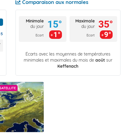
Comparaison aux normales
Minimale
Maximale
15°
35°
du jour
du jour
1°
9°
45
Ecart
Ecart
Écarts avec les moyennes de températures
minimales et maximales du mois de
août
sur
Keffenach
SATELLITE