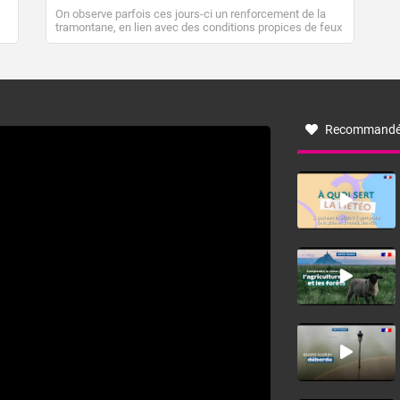
On observe parfois ces jours-ci un renforcement de la
tramontane, en lien avec des conditions propices de feux
de forêt. Mais qu'est-ce que la tramontane ? Quelles sont
ses caractéristiques ? La tramontane est un vent
turbulent soufflant de secteur nord-ouest à nord, ou ouest
à nord-ouest, dans un secteur qui part du Roussillon à la
vallée de l’Aude et à l’ouest de l’Hérault. L’étymologie de
ce vent vient du latin trasmontanus, signifiant au-delà des
monts, en allusion aux régions montagneuses d’où
Recommandé
provient ce vent.