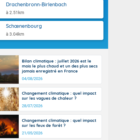
aison.
Drachenbronn-Birlenbach
à 2.51km
perdant de
e reste du
es orages
Schœnenbourg
nt le rivage
à 3.04km
us virulents
 nord, des
mineux et
nise sur le
Bilan climatique : juillet 2026 est le
vec localement
mois le plus chaud et un des plus secs
avec de la
jamais enregistré en France
indre 90 à 110
04/08/2026
tes de Manche
 pays, avec
Changement climatique : quel impact
a Garonne.
sur les vagues de chaleur ?
28/07/2026
Changement climatique : quel impact
sur les feux de forêt ?
ne Rhône-
21/05/2026
es entrées