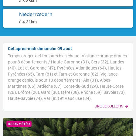
à 3.88km
Niederrœdern
à 4.31km
Cet après-midi dimanche 09 août
Temps orageux et toujours bien chaud. Vigilance orange orages
pour 8 départements / Haute-Garonne (31), Gers (32), Landes
(40), Lot-et-Garonne (47), Pyrénées-Atlantiques (64), Hautes-
Pyrénées (65), Tarn (81) et Tarn-et-Garonne (82). Vigilance
orange canicule pour 13 départements : Ain (01), Alpes-
Maritimes (06), Ardèche (07), Corse-du-Sud (2A), Haute-Corse
(2B), Drôme (26), Gard (30), Isère (38), Rhône (69), Savoie (73),
Haute-Savoie (74), Var (83) et Vaucluse (84).
LIRE LE BULLETIN
INFOS MÉTÉO