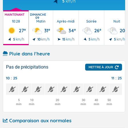
5
km/h
MAINTENANT
DIMANCHE
09
10:28
Matin
Après-midi
Soirée
Nuit
27°
31°
34°
26°
20°
5
km/h
10
km/h
15
km/h
5
km/h
5
km/h
Pluie dans l'heure
Pas de précipitations
METTRE À JOUR
10 : 25
11 : 25
5
10
20
30
40
50
min
min
min
min
min
min
Comparaison aux normales