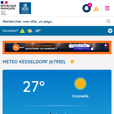
4
28°
Kesseldorf
Prévisions
TOUS LES RÉSULTATS
METEO KESSELDORF (67930)
Articles
27°
Ensoleillé