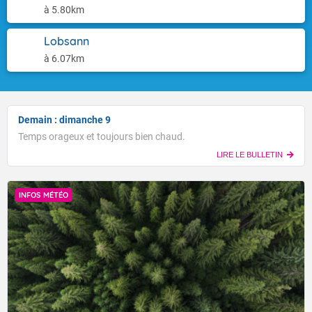
à 5.80km
Lobsann
à 6.07km
Demain : dimanche 9
Temps orageux et toujours bien chaud.
LIRE LE BULLETIN
INFOS MÉTÉO