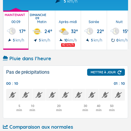
5
km/h
MAINTENANT
DIMANCHE
09
00:09
Matin
Après-midi
Soirée
Nuit
17°
24°
32°
22°
15°
5
km/h
5
km/h
10
km/h
5
km/h
0
km/h
40 km/h
Pluie dans l'heure
Pas de précipitations
METTRE À JOUR
00 : 10
01 : 10
5
10
20
30
40
50
min
min
min
min
min
min
Comparaison aux normales