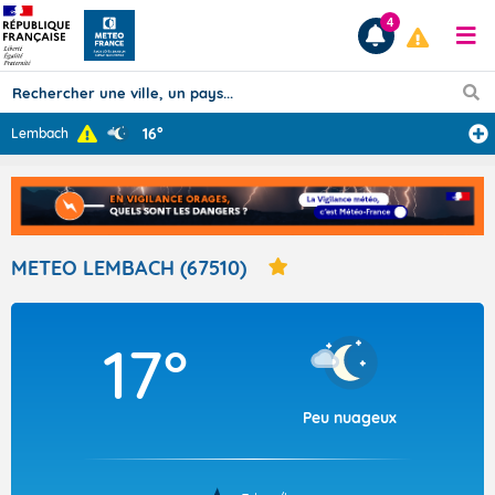
4
16°
Lembach
Prévisions
TOUS LES RÉSULTATS
METEO LEMBACH (67510)
Articles
17°
Peu nuageux