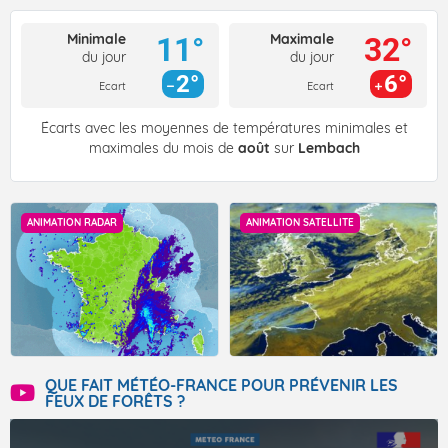
Minimale
Maximale
11°
32°
du jour
du jour
2°
6°
Ecart
Ecart
Écarts avec les moyennes de températures minimales et
maximales du mois de
août
sur
Lembach
ANIMATION RADAR
ANIMATION SATELLITE
QUE FAIT MÉTÉO-FRANCE POUR PRÉVENIR LES
FEUX DE FORÊTS ?