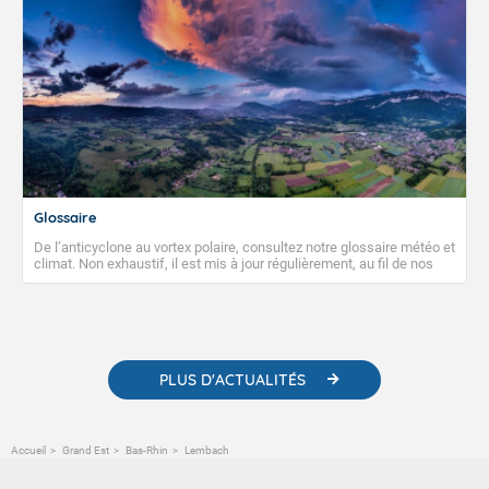
Glossaire
De l’anticyclone au vortex polaire, consultez notre glossaire météo et
climat. Non exhaustif, il est mis à jour régulièrement, au fil de nos
publications. Vous y trouverez également des liens utiles vers nos
contenus pédagogiques concernant les phénomènes
météorologiques et des informations scientifiques sur le
changement climatique.
PLUS D'ACTUALITÉS
Accueil
Grand Est
Bas-Rhin
Lembach