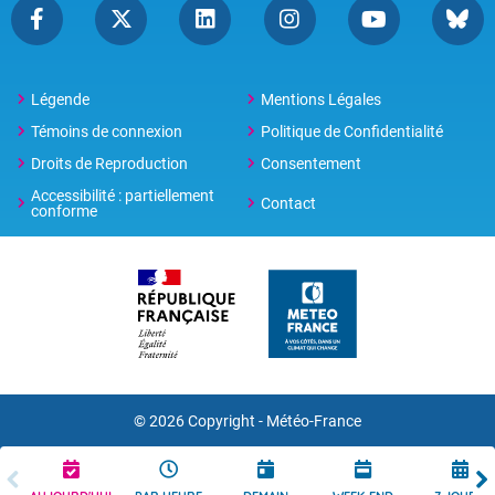
Légende
Mentions Légales
Témoins de connexion
Politique de Confidentialité
Droits de Reproduction
Consentement
Accessibilité : partiellement
Contact
conforme
© 2026 Copyright -
Météo-France