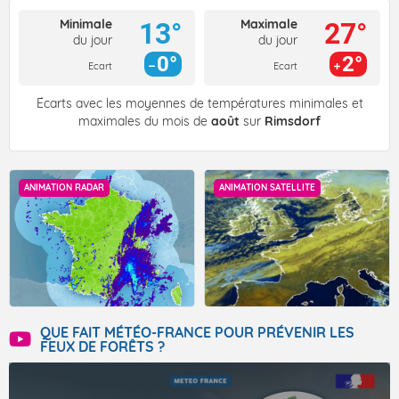
Minimale
Maximale
13°
27°
du jour
du jour
0°
2°
Ecart
Ecart
Écarts avec les moyennes de températures minimales et
maximales du mois de
août
sur
Rimsdorf
ANIMATION RADAR
ANIMATION SATELLITE
QUE FAIT MÉTÉO-FRANCE POUR PRÉVENIR LES
FEUX DE FORÊTS ?