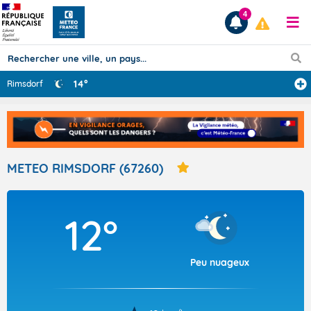
4
14°
Rimsdorf
Prévisions
TOUS LES RÉSULTATS
METEO RIMSDORF (67260)
Articles
12°
Peu nuageux