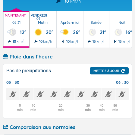
10
km/h
MAINTENANT
VENDREDI
07
05:31
Matin
Après-midi
Soirée
Nuit
12°
20°
26°
21°
16°
10
km/h
10
km/h
10
km/h
15
km/h
15
km/h
Pluie dans l'heure
Pas de précipitations
METTRE À JOUR
05 : 30
06 : 30
5
10
20
30
40
50
min
min
min
min
min
min
Comparaison aux normales