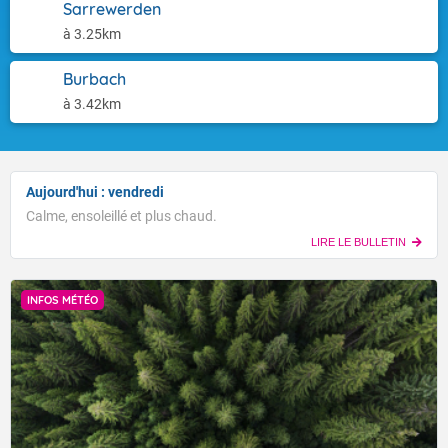
Sarrewerden
à 3.25km
Burbach
à 3.42km
Aujourd'hui : vendredi
Calme, ensoleillé et plus chaud.
LIRE LE BULLETIN
INFOS MÉTÉO