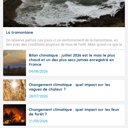
La tramontane
On observe parfois ces jours-ci un renforcement de la tramontane, en
lien avec des conditions propices de feux de forêt. Mais qu'est-ce que la
tramontane ? Quelles sont ses caractéristiques ? La tramontane est un
vent turbulent soufflant de secteur nord-ouest à nord, ou ouest à nord-
Bilan climatique : juillet 2026 est le mois le plus
ouest, dans un secteur qui part du Roussillon à la vallée de l’Aude et à
chaud et un des plus secs jamais enregistré en
l’ouest de l’Hérault. L’étymologie de ce vent vient du latin trasmontanus,
France
signifiant au-delà des monts, en allusion aux régions montagneuses
d’où provient ce vent.
04/08/2026
Changement climatique : quel impact sur les
vagues de chaleur ?
28/07/2026
Changement climatique : quel impact sur les feux
de forêt ?
21/05/2026