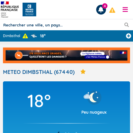
4
18°
Dimbsthal
Prévisions
TOUS LES RÉSULTATS
METEO DIMBSTHAL (67440)
Articles
18°
Peu nuageux