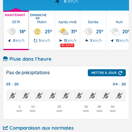
0
km/h
MAINTENANT
DIMANCHE
09
03:19
Matin
Après-midi
Soirée
Nuit
18°
25°
31°
25°
20°
0
km/h
5
km/h
15
km/h
5
km/h
10
km/h
45 km/h
Pluie dans l'heure
Pas de précipitations
METTRE À JOUR
03 : 20
04 : 20
5
10
20
30
40
50
min
min
min
min
min
min
Comparaison aux normales