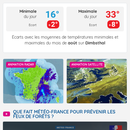
Minimale
Maximale
16°
33°
du jour
du jour
2°
8°
Ecart
Ecart
Écarts avec les moyennes de températures minimales et
maximales du mois de
août
sur
Dimbsthal
ANIMATION RADAR
ANIMATION SATELLITE
QUE FAIT MÉTÉO-FRANCE POUR PRÉVENIR LES
FEUX DE FORÊTS ?