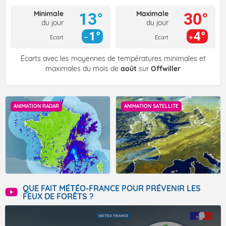
Minimale
Maximale
13°
30°
du jour
du jour
1°
4°
Ecart
Ecart
Écarts avec les moyennes de températures minimales et
maximales du mois de
août
sur
Offwiller
ANIMATION RADAR
ANIMATION SATELLITE
QUE FAIT MÉTÉO-FRANCE POUR PRÉVENIR LES
FEUX DE FORÊTS ?