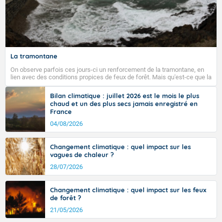
La tramontane
On observe parfois ces jours-ci un renforcement de la tramontane, en
lien avec des conditions propices de feux de forêt. Mais qu'est-ce que la
tramontane ? Quelles sont ses caractéristiques ? La tramontane est un
vent turbulent soufflant de secteur nord-ouest à nord, ou ouest à nord-
Bilan climatique : juillet 2026 est le mois le plus
ouest, dans un secteur qui part du Roussillon à la vallée de l’Aude et à
chaud et un des plus secs jamais enregistré en
l’ouest de l’Hérault. L’étymologie de ce vent vient du latin trasmontanus,
France
signifiant au-delà des monts, en allusion aux régions montagneuses
d’où provient ce vent.
04/08/2026
Changement climatique : quel impact sur les
vagues de chaleur ?
28/07/2026
Changement climatique : quel impact sur les feux
de forêt ?
21/05/2026