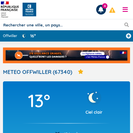
4
16°
Offwiller
Prévisions
TOUS LES RÉSULTATS
METEO OFFWILLER (67340)
Articles
13°
Ciel clair