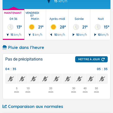
15
km/h
MAINTENANT
VENDREDI
07
04:36
Matin
Après-midi
Soirée
Nuit
13°
21°
28°
21°
15°
15
km/h
5
km/h
10
km/h
10
km/h
10
km/h
Pluie dans l'heure
Pas de précipitations
METTRE À JOUR
04 : 35
05 : 35
5
10
20
30
40
50
min
min
min
min
min
min
Comparaison aux normales