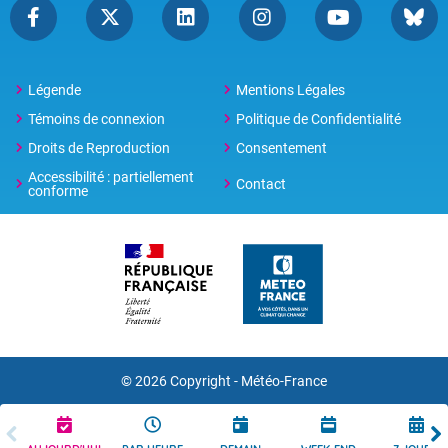
Légende
Mentions Légales
Témoins de connexion
Politique de Confidentialité
Droits de Reproduction
Consentement
Accessibilité : partiellement
Contact
conforme
© 2026 Copyright -
Météo-France