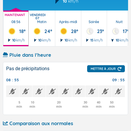
10
km/h
MAINTENANT
VENDREDI
07
08:56
Matin
Après-midi
Soirée
Nuit
18°
24°
28°
23°
17°
10
km/h
10
km/h
10
km/h
15
km/h
10
km/h
Pluie dans l'heure
Pas de précipitations
METTRE À JOUR
08 : 55
09 : 55
5
10
20
30
40
50
min
min
min
min
min
min
Comparaison aux normales