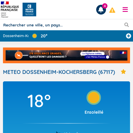
4
20°
Dossenheim-Koch
...
Prévisions
TOUS LES RÉSULTATS
METEO DOSSENHEIM-KOCHERSBERG (67117)
Articles
18°
Ensoleillé