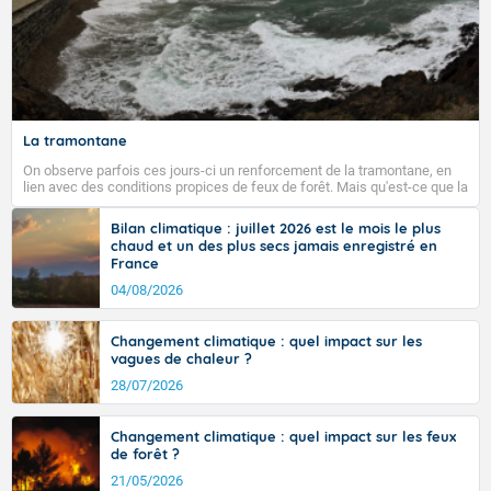
La tramontane
On observe parfois ces jours-ci un renforcement de la tramontane, en
lien avec des conditions propices de feux de forêt. Mais qu'est-ce que la
tramontane ? Quelles sont ses caractéristiques ? La tramontane est un
vent turbulent soufflant de secteur nord-ouest à nord, ou ouest à nord-
Bilan climatique : juillet 2026 est le mois le plus
ouest, dans un secteur qui part du Roussillon à la vallée de l’Aude et à
chaud et un des plus secs jamais enregistré en
l’ouest de l’Hérault. L’étymologie de ce vent vient du latin trasmontanus,
France
signifiant au-delà des monts, en allusion aux régions montagneuses
d’où provient ce vent.
04/08/2026
Changement climatique : quel impact sur les
vagues de chaleur ?
28/07/2026
Changement climatique : quel impact sur les feux
de forêt ?
21/05/2026