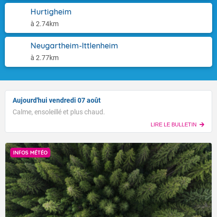
Hurtigheim
à 2.74km
Neugartheim-Ittlenheim
à 2.77km
Aujourd'hui vendredi 07 août
Calme, ensoleillé et plus chaud.
LIRE LE BULLETIN
INFOS MÉTÉO