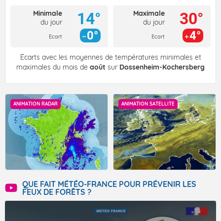
Minimale
Maximale
14°
30°
du jour
du jour
0°
4°
Ecart
Ecart
Écarts avec les moyennes de températures minimales et
maximales du mois de
août
sur
Dossenheim-Kochersberg
ANIMATION RADAR
ANIMATION SATELLITE
QUE FAIT MÉTÉO-FRANCE POUR PRÉVENIR LES
FEUX DE FORÊTS ?