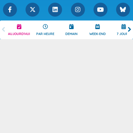
Légende
Mentions Légales
AUJOURD'HUI
PAR HEURE
DEMAIN
WEEK-END
7 JOURS
Témoins de connexion
Politique de Confidentialité
Droits de Reproduction
Consentement
Accessibilité : partiellement
Contact
conforme
© 2026 Copyright -
Météo-France