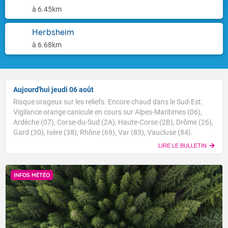
à 6.45km
Herbsheim
à 6.68km
Aujourd'hui jeudi 06 août
Risque orageux sur les reliefs. Encore chaud dans le Sud-Est.
Vigilance orange canicule en cours sur Alpes-Maritimes (06),
Ardèche (07), Corse-du-Sud (2A), Haute-Corse (2B), Drôme (26),
Gard (30), Isère (38), Rhône (69), Var (83), Vaucluse (84).
LIRE LE BULLETIN
INFOS MÉTÉO