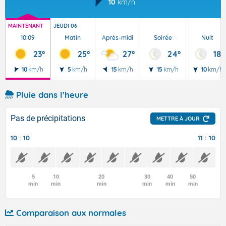
10
km/h
MAINTENANT
JEUDI 06
10:09
Matin
Après-midi
Soirée
Nuit
23°
25°
27°
24°
18°
10
km/h
5
km/h
15
km/h
15
km/h
10
km/h
Pluie dans l'heure
Pas de précipitations
METTRE À JOUR
10 : 10
11 : 10
5
10
20
30
40
50
min
min
min
min
min
min
Comparaison aux normales