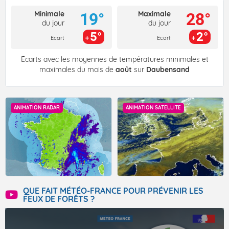
Minimale
Maximale
19°
28°
du jour
du jour
5°
2°
Ecart
Ecart
Écarts avec les moyennes de températures minimales et
maximales du mois de
août
sur
Daubensand
ANIMATION RADAR
ANIMATION SATELLITE
QUE FAIT MÉTÉO-FRANCE POUR PRÉVENIR LES
FEUX DE FORÊTS ?