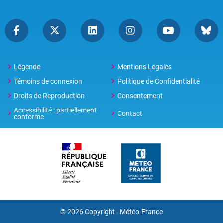
Légende
Mentions Légales
Témoins de connexion
Politique de Confidentialité
Droits de Reproduction
Consentement
Accessibilité : partiellement
Contact
conforme
© 2026 Copyright -
Météo-France