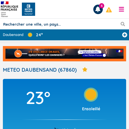
4
24°
Daubensand
Prévisions
TOUS LES RÉSULTATS
METEO DAUBENSAND (67860)
Articles
23°
Ensoleillé