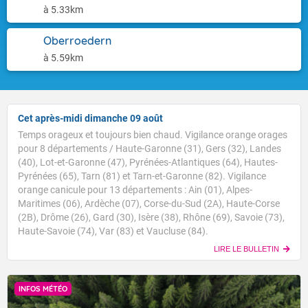
à 5.33km
Oberroedern
à 5.59km
Cet après-midi dimanche 09 août
Temps orageux et toujours bien chaud. Vigilance orange orages
pour 8 départements / Haute-Garonne (31), Gers (32), Landes
(40), Lot-et-Garonne (47), Pyrénées-Atlantiques (64), Hautes-
Pyrénées (65), Tarn (81) et Tarn-et-Garonne (82). Vigilance
orange canicule pour 13 départements : Ain (01), Alpes-
Maritimes (06), Ardèche (07), Corse-du-Sud (2A), Haute-Corse
(2B), Drôme (26), Gard (30), Isère (38), Rhône (69), Savoie (73),
Haute-Savoie (74), Var (83) et Vaucluse (84).
LIRE LE BULLETIN
INFOS MÉTÉO