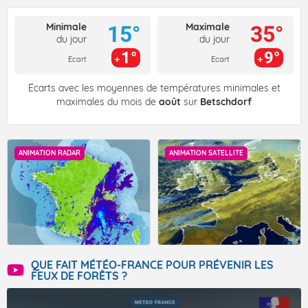
Minimale
Maximale
15°
35°
du jour
du jour
1°
9°
Ecart
Ecart
Écarts avec les moyennes de températures minimales et
maximales du mois de
août
sur
Betschdorf
ANIMATION RADAR
ANIMATION SATELLITE
QUE FAIT MÉTÉO-FRANCE POUR PRÉVENIR LES
FEUX DE FORÊTS ?