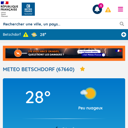
4
28°
Betschdorf
Prévisions
TOUS LES RÉSULTATS
METEO BETSCHDORF (67660)
Articles
28°
Peu nuageux