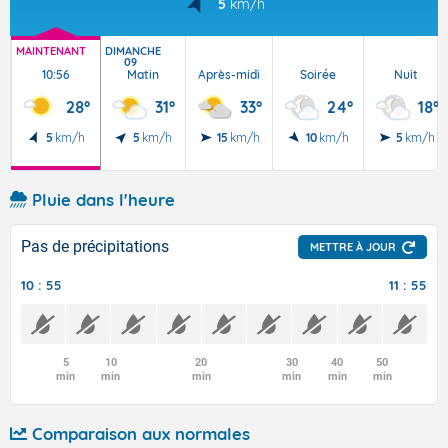
5
km/h
MAINTENANT
DIMANCHE
09
10:56
Matin
Après-midi
Soirée
Nuit
28°
31°
33°
24°
18°
5
km/h
5
km/h
15
km/h
10
km/h
5
km/h
Pluie dans l'heure
Pas de précipitations
METTRE À JOUR
10 : 55
11 : 55
5
10
20
30
40
50
min
min
min
min
min
min
Comparaison aux normales