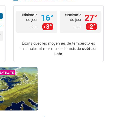
Minimale
Maximale
16°
27°
du jour
du jour
3°
2°
35
Ecart
Ecart
Écarts avec les moyennes de températures
minimales et maximales du mois de
août
sur
Lohr
SATELLITE