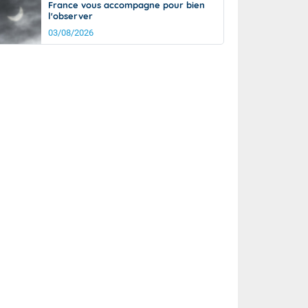
France vous accompagne pour bien
l'observer
03/08/2026
rée
Nuit
21°
15°
km/h
10
km/h