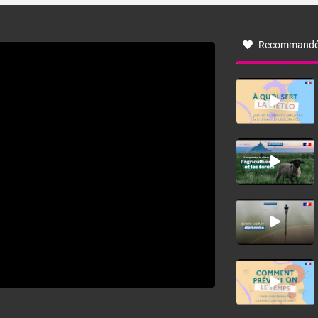
à nord-ouest, dans un secteur qui part du Roussillon à la
vallée de l’Aude et à l’ouest de l’Hérault. L’étymologie de
ce vent vient du latin trasmontanus, signifiant au-delà des
monts, en allusion aux régions montagneuses d’où
Recommandé
provient ce vent.