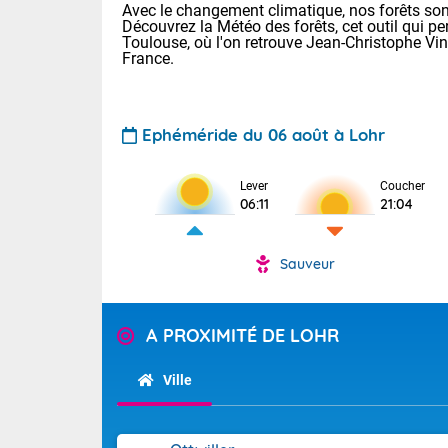
Avec le changement climatique, nos forêts sont
Découvrez la Météo des forêts, cet outil qui pe
Toulouse, où l'on retrouve Jean-Christophe Vi
France.
Ephéméride du 06 août à Lohr
Voici les tem
Lever
Coucher
06:11
21:04
Lyon : 32 Bia
25 Nancy : 28
31 Lille : 24 
Sauveur
Demain : jeud
TENDANCE P
Risque ora
Pour la sema
A PROXIMITÉ DE LOHR
Vigilance ora
Cette semain
devrait rester
Ville
(2A), Haute-C
(84). Sur le 
Tendance des
de journée, l
2026 :
Sur les crête