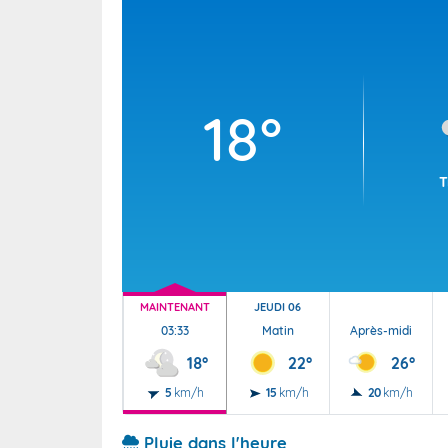
Wallis e
Grand fr
18°
T
MAINTENANT
JEUDI 06
03:33
Matin
Après-midi
18°
22°
26°
5
km/h
15
km/h
20
km/h
Pluie dans l'heure