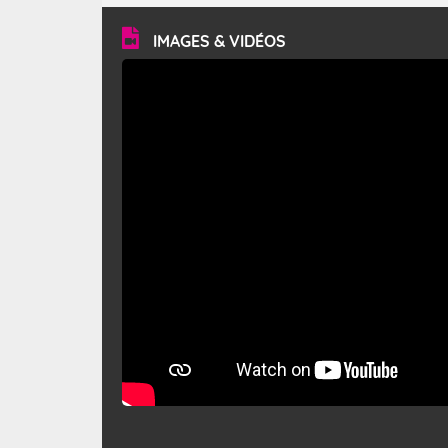
vitesse moyenne de 50 km/h et atteindre 80 à 100 km/h
en rafales, parfois davantage. Il parcourt la basse vallée
du Rhône et la Provence et envahit le littoral
IMAGES & VIDÉOS
méditerranéen à partir de la Camargue.