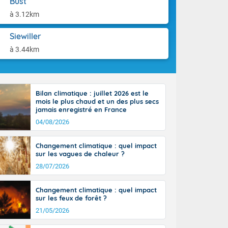
Bust
aison.
n ensoleillée,
à 3.12km
 nuages
sionner une
Siewiller
lpes
iques, le vent
à 3.44km
et tramontane
. Les
. Il fait 12 à
uages, elles
Bilan climatique : juillet 2026 est le
terranéen et
mois le plus chaud et un des plus secs
ste sur le
jamais enregistré en France
ales
04/08/2026
Rhône-Alpes à
 terres et 20
Changement climatique : quel impact
sur les vagues de chaleur ?
28/07/2026
Changement climatique : quel impact
sur les feux de forêt ?
21/05/2026