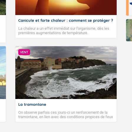
Canicule et forte chaleur : comment se protéger ?
La chaleur a un effet immédiat sur l’organisme, dès les
premières augmentations de température.
VENT
La tramontane
On observe parfois ces jours-ci un renforcement de la
tramontane, en lien avec des conditions propices de feux
de forêt. Mais qu'est-ce que la tramontane ? Quelles sont
ses caractéristiques ? La tramontane est un vent
turbulent soufflant de secteur nord-ouest à nord, ou ouest