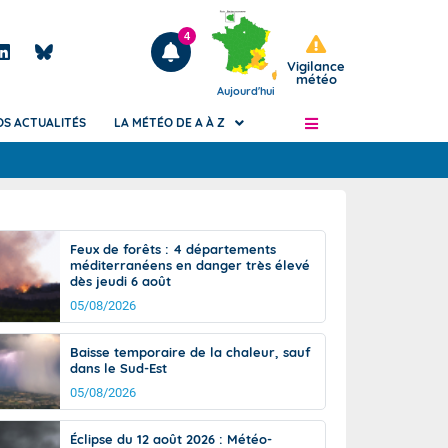
4
Vigilance
météo
Aujourd'hui
OS ACTUALITÉS
LA MÉTÉO DE A À Z
Articles
ngers
Feux de forêts : 4 départements
Phénomènes dangereux de J+2 à J+7
méditerranéens en danger très élevé
civile
dès jeudi 6 août
Avertissement pluies intenses à l'échelle
des communes (Apic)
05/08/2026
és
Bulletins Marine
Baisse temporaire de la chaleur, sauf
ateur de
Bulletins d'estimation du risque
dans le Sud-Est
d'avalanche
05/08/2026
-pompier
Météo des forêts
Vigicrues
Éclipse du 12 août 2026 : Météo-