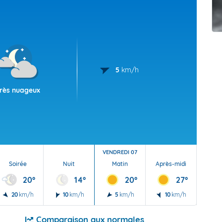
t Futuna
oid
5
km/h
rès nuageux
VENDREDI 07
Soirée
Nuit
Matin
Après-midi
Soi
20°
14°
20°
27°
20
km/h
10
km/h
5
km/h
10
km/h
15
Comparaison aux normales