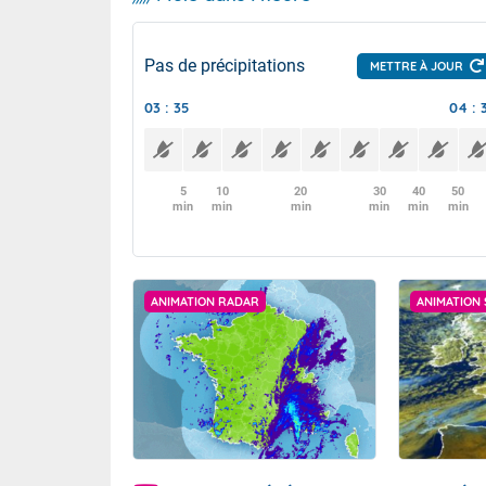
Pas de précipitations
METTRE À JOUR
03 : 35
04 : 
5
10
20
30
40
50
min
min
min
min
min
min
ANIMATION RADAR
ANIMATION 