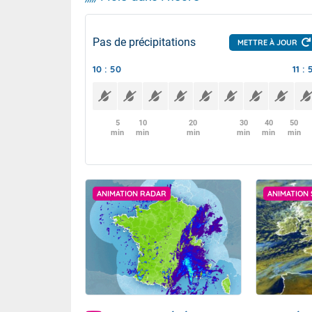
Pas de précipitations
METTRE À JOUR
10 : 50
11 : 
5
10
20
30
40
50
min
min
min
min
min
min
ANIMATION RADAR
ANIMATION 