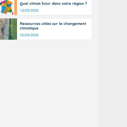
tinée, un peu
Quel climat futur dans votre région ?
ud du pays en
13/05/2026
tique. Des
ers le Jura et
Ressources utiles sur le changement
ancs de
climatique
t lumineux et
26/05/2026
nise sur le
ipitations en
km/h. Côté
mprises entre
 17 en Anjou.
açade
des pointes