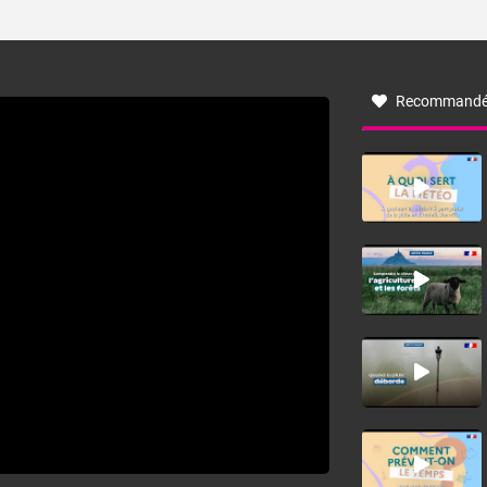
ses caractéristiques ? La tramontane est un vent
turbulent soufflant de secteur nord-ouest à nord, ou ouest
à nord-ouest, dans un secteur qui part du Roussillon à la
vallée de l’Aude et à l’ouest de l’Hérault. L’étymologie de
ce vent vient du latin trasmontanus, signifiant au-delà des
monts, en allusion aux régions montagneuses d’où
Recommandé
provient ce vent.