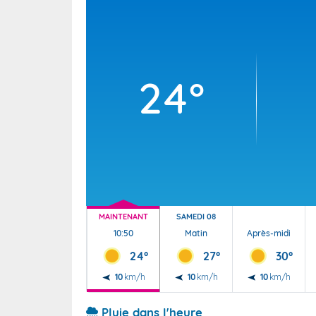
Wallis e
Grand fr
24°
MAINTENANT
SAMEDI 08
10:50
Matin
Après-midi
24°
27°
30°
10
km/h
10
km/h
10
km/h
Pluie dans l'heure