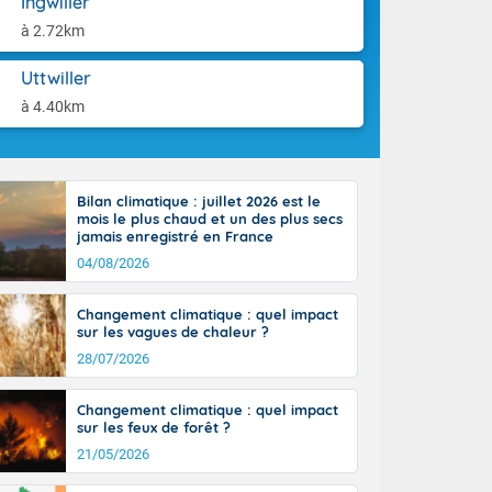
Ingwiller
st du pays en
aison.
que sur la
à 2.72km
, la chaine
 par
Uttwiller
ure nuageuse
à 4.40km
n seconde
e Midi-
u-Charentes.
 90 km/h. Les
Bilan climatique : juillet 2026 est le
 30 degrés
mois le plus chaud et un des plus secs
e, avec 34 à
jamais enregistré en France
s, et 39 à 40
04/08/2026
Changement climatique : quel impact
sur les vagues de chaleur ?
28/07/2026
e-Aquitaine,
Changement climatique : quel impact
'Île-de-
sur les feux de forêt ?
isolés
21/05/2026
maritimes sont
 ondées sont