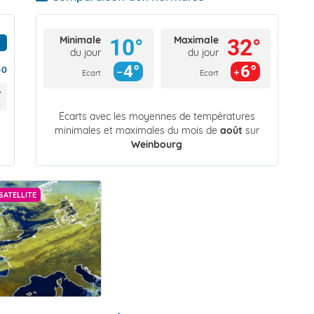
Minimale
Maximale
10°
32°
du jour
du jour
4°
6°
50
Ecart
Ecart
Écarts avec les moyennes de températures
minimales et maximales du mois de
août
sur
Weinbourg
SATELLITE