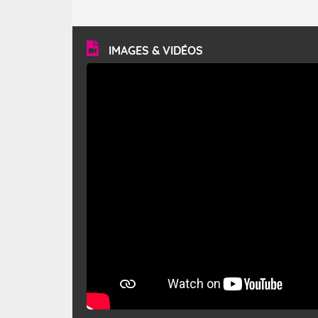
caractéristiques ? Le mistral est un vent régional,
turbulent et généralement sec, pouvant souffler à une
vitesse moyenne de 50 km/h et atteindre 80 à 100 km/h
en rafales, parfois davantage. Il parcourt la basse vallée
du Rhône et la Provence et envahit le littoral
IMAGES & VIDÉOS
méditerranéen à partir de la Camargue.