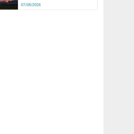
07/08/2026
rée
Nuit
24°
18°
km/h
10
km/h