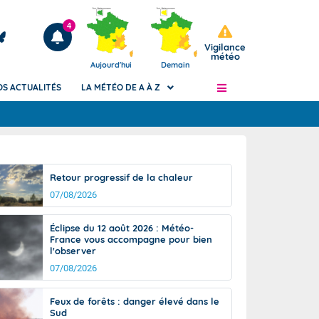
4
Vigilance
météo
Aujourd'hui
Demain
OS ACTUALITÉS
LA MÉTÉO DE A À Z
Articles
ngers
Retour progressif de la chaleur
Phénomènes dangereux de J+2 à J+7
07/08/2026
civile
Avertissement pluies intenses à l'échelle
des communes (Apic)
és
Éclipse du 12 août 2026 : Météo-
Bulletins Marine
France vous accompagne pour bien
l'observer
ateur de
Bulletins d'estimation du risque
d'avalanche
07/08/2026
-pompier
Météo des forêts
Feux de forêts : danger élevé dans le
Vigicrues
Sud