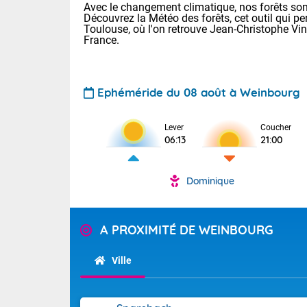
Avec le changement climatique, nos forêts sont
Découvrez la Météo des forêts, cet outil qui pe
Toulouse, où l'on retrouve Jean-Christophe Vi
France.
Ephéméride du 08 août à Weinbourg
Voici les tem
Lever
Coucher
06:13
21:00
: 22/28 Paris
Clermont-Fd :
Limoges : 24/
Dominique
Lille : 22/29
TENDANCE P
Cet après-mi
Pour la sema
A PROXIMITÉ DE WEINBOURG
Très chaud
départemen
Au niveau du 
températures 
Maritimes 
Ville
(26), Gard 
Tendance des
(83), et Vau
2026 :