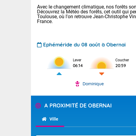
Avec le changement climatique, nos forêts sont
Découvrez la Météo des forêts, cet outil qui pe
Toulouse, où l'on retrouve Jean-Christophe Vi
France.
Ephéméride du 08 août à Obernai
Voici les tem
Lever
Coucher
29/16 Paris :
06:14
20:59
Clermont-Fd :
Limoges : 33/
Lille : 28/15
Dominique
TENDANCE P
Demain dima
Pour la sema
Temps orag
A PROXIMITÉ DE OBERNAI
département
Les températu
sensible, auc
(2A), Haute
Ville
Savoie (73)
Tendance des
septembre 20
Des résidus p