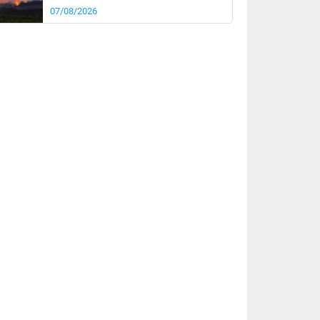
07/08/2026
it
20°
km/h