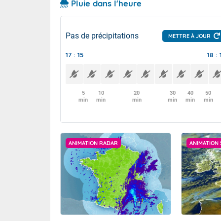
Pluie dans l'heure
Pas de précipitations
METTRE À JOUR
17 : 15
18 : 
5
10
20
30
40
50
min
min
min
min
min
min
ANIMATION RADAR
ANIMATION 