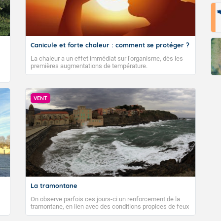
Canicule et forte chaleur : comment se protéger ?
La chaleur a un effet immédiat sur l’organisme, dès les
premières augmentations de température.
VENT
La tramontane
On observe parfois ces jours-ci un renforcement de la
tramontane, en lien avec des conditions propices de feux
de forêt. Mais qu'est-ce que la tramontane ? Quelles sont