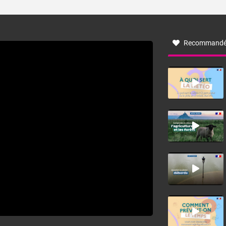
ses caractéristiques ? La tramontane est un vent
turbulent soufflant de secteur nord-ouest à nord, ou ouest
à nord-ouest, dans un secteur qui part du Roussillon à la
vallée de l’Aude et à l’ouest de l’Hérault. L’étymologie de
ce vent vient du latin trasmontanus, signifiant au-delà des
monts, en allusion aux régions montagneuses d’où
Recommandé
provient ce vent.