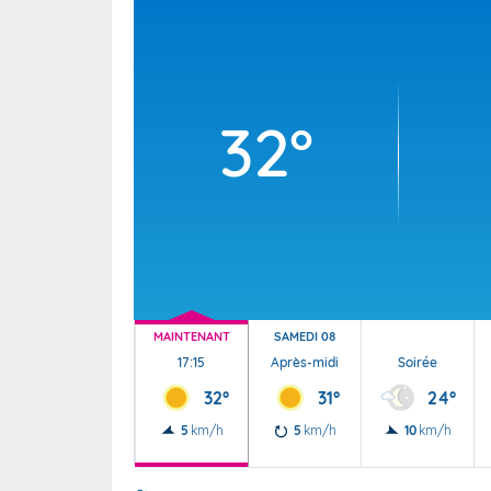
Wallis e
Grand fr
32°
MAINTENANT
SAMEDI 08
17:15
Après-midi
Soirée
32°
31°
24°
5
km/h
5
km/h
10
km/h