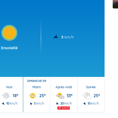
t Futuna
oid
5
km/h
Ensoleillé
DIMANCHE 09
Nuit
Matin
Après-midi
Soirée
Nu
18°
25°
33°
25°
10
km/h
5
km/h
20
km/h
10
km/h
5
45 km/h