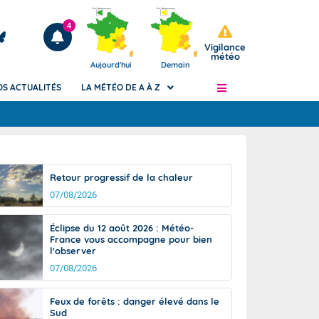
4
Vigilance
météo
Aujourd'hui
Demain
OS ACTUALITÉS
LA MÉTÉO DE A À Z
Articles
ngers
Retour progressif de la chaleur
Phénomènes dangereux de J+2 à J+7
07/08/2026
civile
Avertissement pluies intenses à l'échelle
des communes (Apic)
és
Éclipse du 12 août 2026 : Météo-
Bulletins Marine
France vous accompagne pour bien
l'observer
ateur de
Bulletins d'estimation du risque
d'avalanche
07/08/2026
-pompier
Météo des forêts
Feux de forêts : danger élevé dans le
Vigicrues
Sud