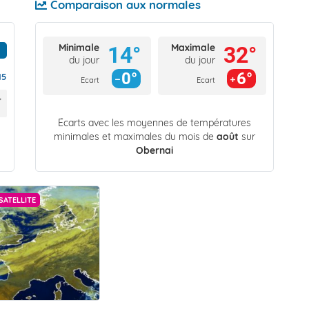
Comparaison aux normales
Minimale
Maximale
14°
32°
du jour
du jour
0°
6°
15
Ecart
Ecart
Écarts avec les moyennes de températures
minimales et maximales du mois de
août
sur
Obernai
SATELLITE