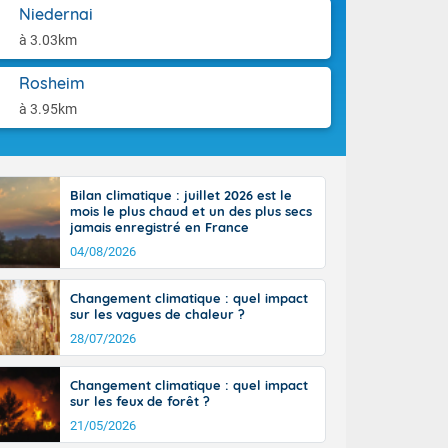
'Île-de-
aison.
Niedernai
isolés
à 3.03km
maritimes sont
ondées sont
Rosheim
tinée, un peu
ud du pays,
à 3.95km
étroite
midi du Massif
de la
ciel est le
Bilan climatique : juillet 2026 est le
lle salve
mois le plus chaud et un des plus secs
nant de bons
jamais enregistré en France
e vent,
04/08/2026
r les deux
ine, entre 11
Changement climatique : quel impact
28 sur les
sur les vagues de chaleur ?
ns l'intérieur
28/07/2026
 en vallée de
Changement climatique : quel impact
sur les feux de forêt ?
21/05/2026