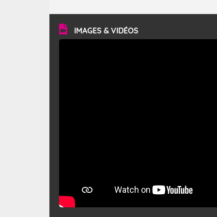
caractéristiques ? Le mistral est un vent régional,
turbulent et généralement sec, pouvant souffler à une
vitesse moyenne de 50 km/h et atteindre 80 à 100 km/h
en rafales, parfois davantage. Il parcourt la basse vallée
du Rhône et la Provence et envahit le littoral
IMAGES & VIDÉOS
méditerranéen à partir de la Camargue.