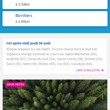
à 3.54km
Bavilliers
à 3.80km
Cet après-midi jeudi 06 août
Risque orageux sur les reliefs. Encore chaud dans le Sud-Est.
Vigilance orange canicule en cours sur Alpes-Maritimes (06),
Ardèche (07), Corse-du-Sud (2A), Haute-Corse (2B), Drôme (26),
Gard (30), Isère (38), Rhône (69), Var (83), Vaucluse (84).
LIRE LE BULLETIN
INFOS MÉTÉO