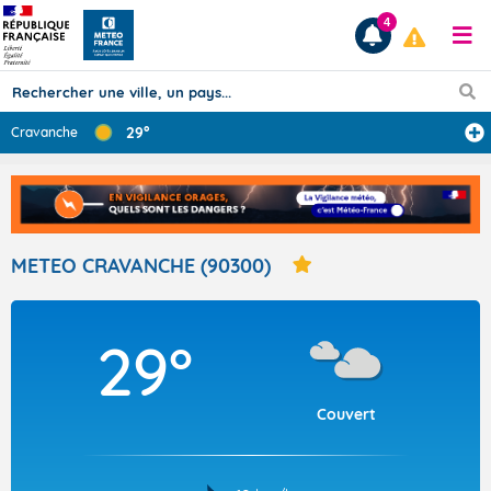
4
29°
Cravanche
Prévisions
TOUS LES RÉSULTATS
METEO CRAVANCHE (90300)
Articles
29°
Couvert