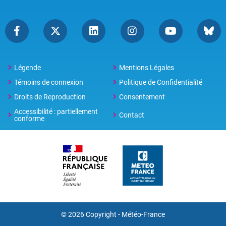
Légende
Mentions Légales
Témoins de connexion
Politique de Confidentialité
Droits de Reproduction
Consentement
Accessibilité : partiellement
Contact
conforme
© 2026 Copyright -
Météo-France