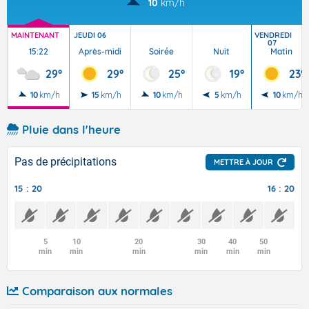
10
km/h
MAINTENANT
JEUDI 06
VENDREDI
07
15:22
Après-midi
Soirée
Nuit
Matin
29°
29°
25°
19°
23°
10
km/h
15
km/h
10
km/h
5
km/h
10
km/h
Pluie dans l'heure
Pas de précipitations
METTRE À JOUR
15 : 20
16 : 20
5
10
20
30
40
50
min
min
min
min
min
min
Comparaison aux normales