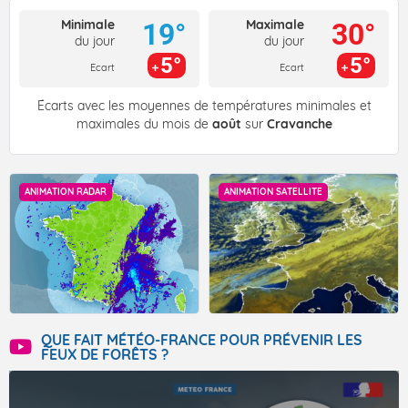
Minimale
Maximale
19°
30°
du jour
du jour
5°
5°
Ecart
Ecart
Écarts avec les moyennes de températures minimales et
maximales du mois de
août
sur
Cravanche
ANIMATION RADAR
ANIMATION SATELLITE
QUE FAIT MÉTÉO-FRANCE POUR PRÉVENIR LES
FEUX DE FORÊTS ?