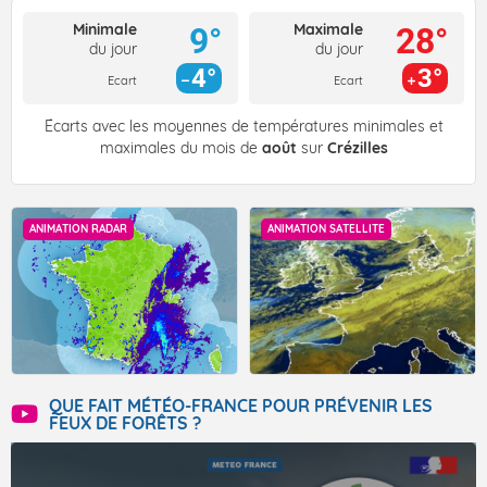
Minimale
Maximale
9°
28°
du jour
du jour
4°
3°
Ecart
Ecart
Écarts avec les moyennes de températures minimales et
maximales du mois de
août
sur
Crézilles
ANIMATION RADAR
ANIMATION SATELLITE
QUE FAIT MÉTÉO-FRANCE POUR PRÉVENIR LES
FEUX DE FORÊTS ?