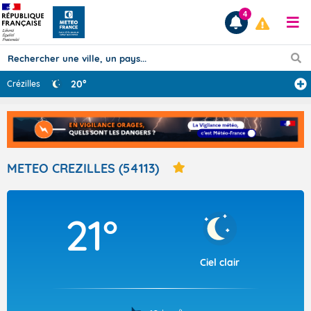
4
20°
Crézilles
Prévisions
TOUS LES RÉSULTATS
METEO CREZILLES (54113)
Articles
21°
Ciel clair