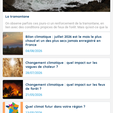
La tramontane
On observe parfois ces jours-ci un renforcement de la tramontane, en
lien avec des conditions propices de feux de forêt. Mais qu'est-ce que la
tramontane ? Quelles sont ses caractéristiques ? La tramontane est un
vent turbulent soufflant de secteur nord-ouest à nord, ou ouest à nord-
Bilan climatique : juillet 2026 est le mois le plus
ouest, dans un secteur qui part du Roussillon à la vallée de l’Aude et à
chaud et un des plus secs jamais enregistré en
l’ouest de l’Hérault. L’étymologie de ce vent vient du latin trasmontanus,
France
signifiant au-delà des monts, en allusion aux régions montagneuses
d’où provient ce vent.
04/08/2026
Changement climatique : quel impact sur les
vagues de chaleur ?
28/07/2026
Changement climatique : quel impact sur les feux
de forêt ?
21/05/2026
Quel climat futur dans votre région ?
13/05/2026