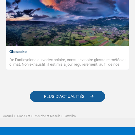
Glossaire
De l’anticyclone au vortex polaire, consultez notre glossaire météo et
climat. Non exhaustif, il est mis à jour régulièrement, au fil de nos
publications. Vous y trouverez également des liens utiles vers nos
contenus pédagogiques concernant les phénomènes
météorologiques et des informations scientifiques sur le
changement climatique.
PLUS D'ACTUALITÉS
Accueil
Grand Est
Meurthe-et-Moselle
Crézilles