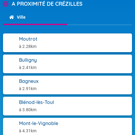
A PROXIMITÉ DE CRÉZILLES
Ville
Moutrot
à 2.28km
Bulligny
à 2.41km
Bagneux
à 2.91km
Blénod-lès-Toul
à 3.80km
Mont-le-Vignoble
à 4.31km