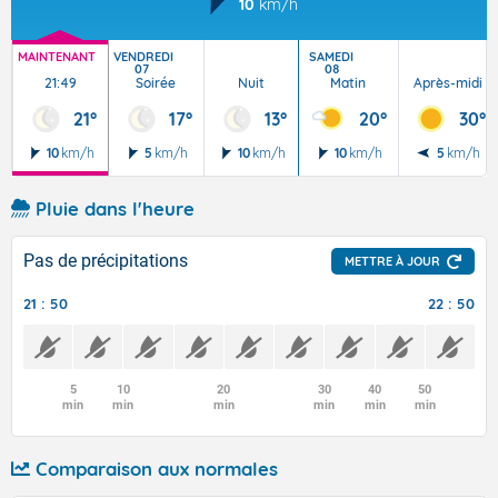
10
km/h
MAINTENANT
VENDREDI
SAMEDI
07
08
21:49
Soirée
Nuit
Matin
Après-midi
21°
17°
13°
20°
30°
10
km/h
5
km/h
10
km/h
10
km/h
5
km/h
Pluie dans l'heure
Pas de précipitations
METTRE À JOUR
21 : 50
22 : 50
5
10
20
30
40
50
min
min
min
min
min
min
Comparaison aux normales