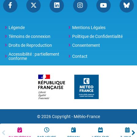
Légende
Mentions Légales
Témoins de connexion
Politique de Confidentialité
Droits de Reproduction
Consentement
Accessibilité : partiellement
Contact
conforme
© 2026 Copyright -
Météo-France