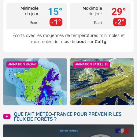
Minimale
Maximale
15°
29°
du jour
du jour
1°
2°
Ecart
Ecart
Écarts avec les moyennes de températures minimales et
maximales du mois de
août
sur
Cuffy
ANIMATION RADAR
ANIMATION SATELLITE
QUE FAIT MÉTÉO-FRANCE POUR PRÉVENIR LES
FEUX DE FORÊTS ?