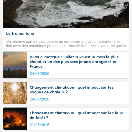
La tramontane
On observe parfois ces jours-ci un renforcement de la tramontane, en
lien avec des conditions propices de feux de forêt. Mais qu'est-ce que la
tramontane ? Quelles sont ses caractéristiques ? La tramontane est un
vent turbulent soufflant de secteur nord-ouest à nord, ou ouest à nord-
Bilan climatique : juillet 2026 est le mois le plus
ouest, dans un secteur qui part du Roussillon à la vallée de l’Aude et à
chaud et un des plus secs jamais enregistré en
l’ouest de l’Hérault. L’étymologie de ce vent vient du latin trasmontanus,
France
signifiant au-delà des monts, en allusion aux régions montagneuses
d’où provient ce vent.
04/08/2026
Changement climatique : quel impact sur les
vagues de chaleur ?
28/07/2026
Changement climatique : quel impact sur les feux
de forêt ?
21/05/2026