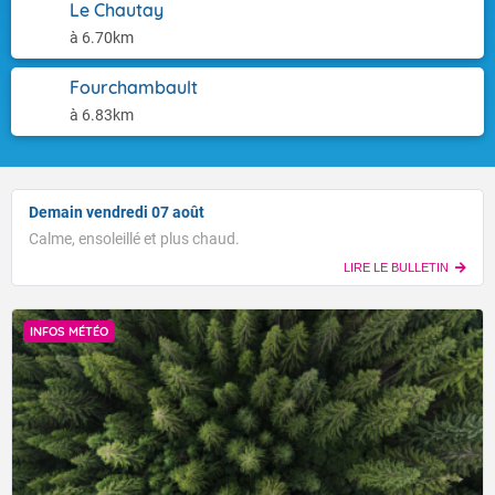
Le Chautay
à 6.70km
Fourchambault
à 6.83km
Demain vendredi 07 août
Calme, ensoleillé et plus chaud.
LIRE LE BULLETIN
INFOS MÉTÉO