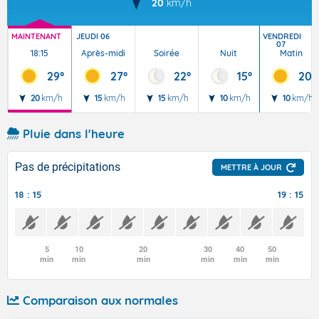
20
km/h
MAINTENANT
JEUDI 06
VENDREDI
07
18:15
Après-midi
Soirée
Nuit
Matin
29°
27°
22°
15°
20°
20
km/h
15
km/h
15
km/h
10
km/h
10
km/h
Pluie dans l'heure
Pas de précipitations
METTRE À JOUR
18 : 15
19 : 15
5
10
20
30
40
50
min
min
min
min
min
min
Comparaison aux normales