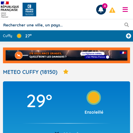
4
27°
Cuffy
Prévisions
TOUS LES RÉSULTATS
METEO CUFFY (18150)
Articles
29°
Ensoleillé