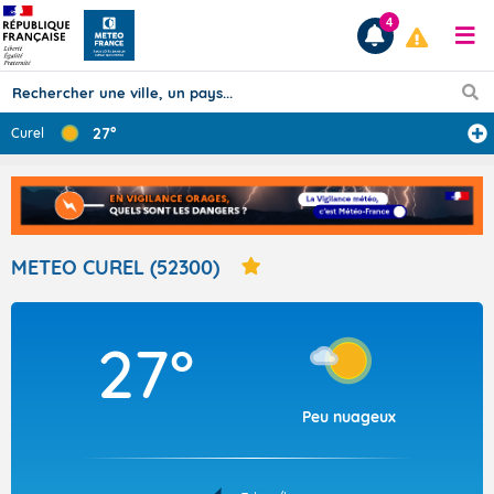
4
27°
Curel
Prévisions
TOUS LES RÉSULTATS
METEO CUREL (52300)
Articles
27°
Peu nuageux