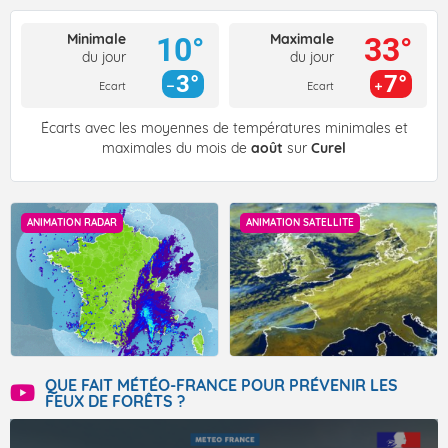
Minimale
Maximale
10°
33°
du jour
du jour
3°
7°
Ecart
Ecart
Écarts avec les moyennes de températures minimales et
maximales du mois de
août
sur
Curel
ANIMATION RADAR
ANIMATION SATELLITE
QUE FAIT MÉTÉO-FRANCE POUR PRÉVENIR LES
FEUX DE FORÊTS ?