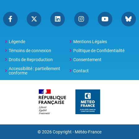
Légende
Mentions Légales
Témoins de connexion
Politique de Confidentialité
Droits de Reproduction
Consentement
Accessibilité : partiellement
Contact
conforme
© 2026 Copyright -
Météo-France