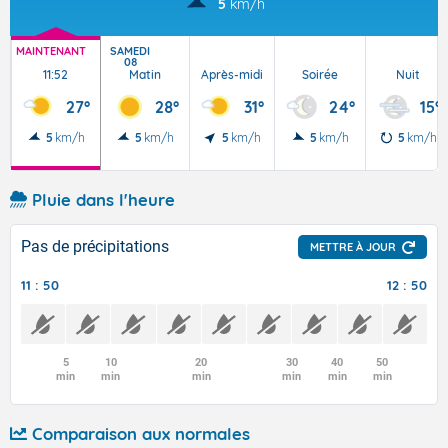
5
km/h
MAINTENANT
SAMEDI
08
11:52
Matin
Après-midi
Soirée
Nuit
27°
28°
31°
24°
15°
5
km/h
5
km/h
5
km/h
5
km/h
5
km/h
Pluie dans l'heure
Pas de précipitations
METTRE À JOUR
11 : 50
12 : 50
5
10
20
30
40
50
min
min
min
min
min
min
Comparaison aux normales