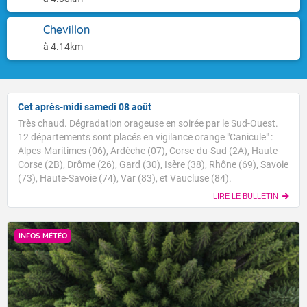
Chevillon
à 4.14km
Cet après-midi samedi 08 août
Très chaud. Dégradation orageuse en soirée par le Sud-Ouest.
12 départements sont placés en vigilance orange "Canicule" :
Alpes-Maritimes (06), Ardèche (07), Corse-du-Sud (2A), Haute-
Corse (2B), Drôme (26), Gard (30), Isère (38), Rhône (69), Savoie
(73), Haute-Savoie (74), Var (83), et Vaucluse (84).
LIRE LE BULLETIN
INFOS MÉTÉO