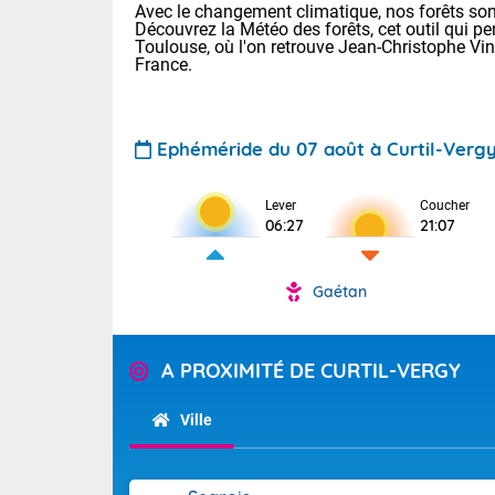
Avec le changement climatique, nos forêts sont
Découvrez la Météo des forêts, cet outil qui pe
Toulouse, où l'on retrouve Jean-Christophe Vi
France.
Ephéméride du 07 août à Curtil-Verg
Voici les tem
Lever
Coucher
06:27
21:07
22/14 Paris :
Clermont-Fd :
Limoges : 29/
Gaétan
Lille : 25/15
TENDANCE P
Demain same
Pour la sema
A PROXIMITÉ DE CURTIL-VERGY
Très chaud
samedi, 12
Au niveau du 
températures 
Alpes-Marit
Ville
Drôme (26),
Tendance des
(74), Var (8
2026 :