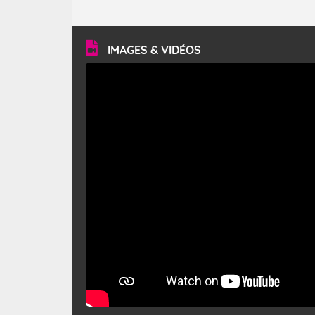
caractéristiques ? Le mistral est un vent régional,
turbulent et généralement sec, pouvant souffler à une
vitesse moyenne de 50 km/h et atteindre 80 à 100 km/h
en rafales, parfois davantage. Il parcourt la basse vallée
du Rhône et la Provence et envahit le littoral
IMAGES & VIDÉOS
méditerranéen à partir de la Camargue.