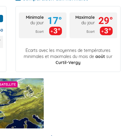
Minimale
Maximale
17°
29°
du jour
du jour
3°
3°
30
Ecart
Ecart
Écarts avec les moyennes de températures
minimales et maximales du mois de
août
sur
Curtil-Vergy
SATELLITE