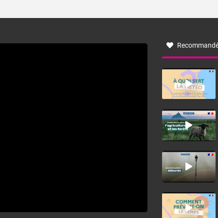
ses caractéristiques ? La tramontane est un vent
turbulent soufflant de secteur nord-ouest à nord, ou ouest
à nord-ouest, dans un secteur qui part du Roussillon à la
vallée de l’Aude et à l’ouest de l’Hérault. L’étymologie de
ce vent vient du latin trasmontanus, signifiant au-delà des
monts, en allusion aux régions montagneuses d’où
Recommandé
provient ce vent.