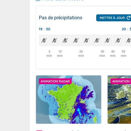
Pas de précipitations
METTRE À JOUR
19 : 30
20 : 
5
10
20
30
40
50
min
min
min
min
min
min
ANIMATION RADAR
ANIMATION 