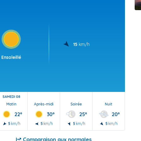
t Futuna
oid
15
km/h
Ensoleillé
SAMEDI 08
Matin
Après-midi
Soirée
Nuit
22°
30°
25°
20°
5
km/h
5
km/h
5
km/h
5
km/h
Comparaison aux normales