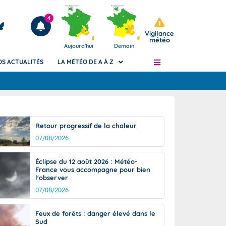
4
Vigilance
météo
Aujourd'hui
Demain
OS ACTUALITÉS
LA MÉTÉO DE A À Z
Articles
ngers
Retour progressif de la chaleur
Phénomènes dangereux de J+2 à J+7
07/08/2026
civile
Avertissement pluies intenses à l'échelle
des communes (Apic)
és
Éclipse du 12 août 2026 : Météo-
Bulletins Marine
France vous accompagne pour bien
l'observer
ateur de
Bulletins d'estimation du risque
d'avalanche
07/08/2026
-pompier
Météo des forêts
Feux de forêts : danger élevé dans le
Vigicrues
Sud