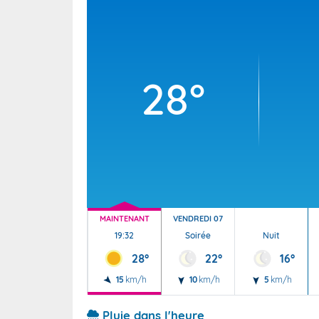
Wallis e
Grand fr
28°
MAINTENANT
VENDREDI 07
19:32
Soirée
Nuit
28°
22°
16°
15
km/h
10
km/h
5
km/h
Pluie dans l'heure