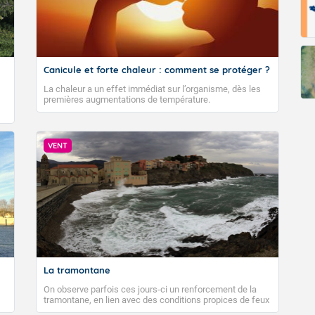
Canicule et forte chaleur : comment se protéger ?
La chaleur a un effet immédiat sur l’organisme, dès les
premières augmentations de température.
VENT
La tramontane
On observe parfois ces jours-ci un renforcement de la
tramontane, en lien avec des conditions propices de feux
de forêt. Mais qu'est-ce que la tramontane ? Quelles sont