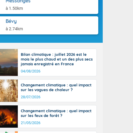
Messanges
-France jusque
aison.
sur la Corse.
à 1.50km
des Pyrénées,
. En marge de
Bévy
rection de la
à 2.74km
di. En soirée,
 sur
e thermomètre
squ'à 22 à 24,
Bilan climatique : juillet 2026 est le
culier, sur le
mois le plus chaud et un des plus secs
, hors côtes
jamais enregistré en France
nt 38 ou 39
04/08/2026
Changement climatique : quel impact
sur les vagues de chaleur ?
28/07/2026
Changement climatique : quel impact
sur les feux de forêt ?
21/05/2026