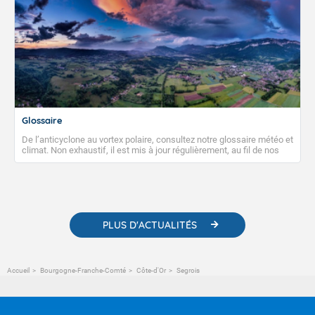
Glossaire
De l’anticyclone au vortex polaire, consultez notre glossaire météo et
climat. Non exhaustif, il est mis à jour régulièrement, au fil de nos
publications. Vous y trouverez également des liens utiles vers nos
contenus pédagogiques concernant les phénomènes
météorologiques et des informations scientifiques sur le
changement climatique.
PLUS D'ACTUALITÉS
Accueil
Bourgogne-Franche-Comté
Côte-d'Or
Segrois