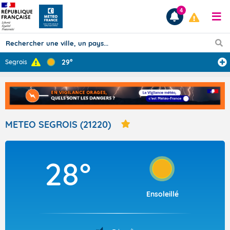
4
29°
Segrois
Prévisions
TOUS LES RÉSULTATS
METEO SEGROIS (21220)
Articles
28°
Ensoleillé