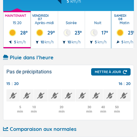
5
km/h
MAINTENANT
VENDREDI
SAMEDI
07
08
15:20
Après-midi
Soirée
Nuit
Matin
28°
29°
23°
17°
23°
5
km/h
10
km/h
10
km/h
5
km/h
5
km/h
Pluie dans l'heure
Pas de précipitations
METTRE À JOUR
15 : 20
16 : 20
5
10
20
30
40
50
min
min
min
min
min
min
Comparaison aux normales