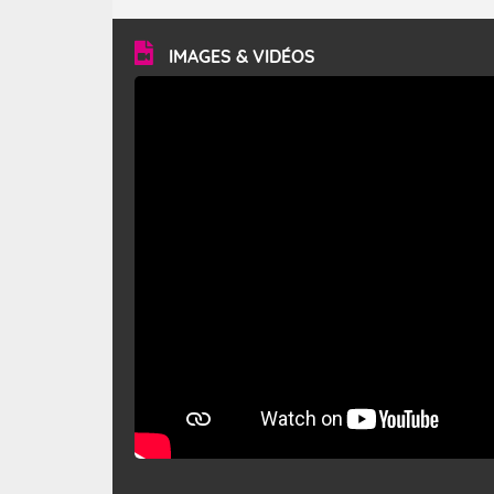
turbulent et généralement sec, pouvant souffler à une
vitesse moyenne de 50 km/h et atteindre 80 à 100 km/h
en rafales, parfois davantage. Il parcourt la basse vallée
du Rhône et la Provence et envahit le littoral
IMAGES & VIDÉOS
méditerranéen à partir de la Camargue.