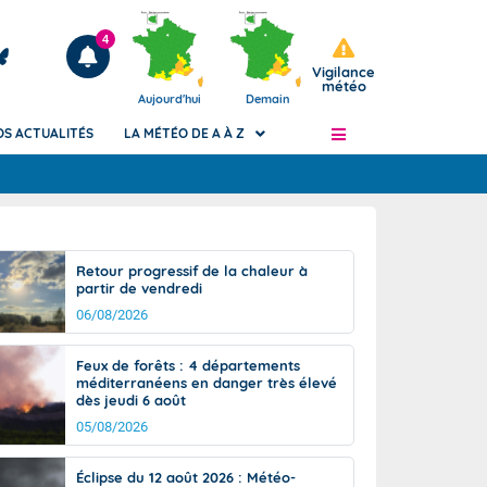
4
Vigilance
météo
Aujourd'hui
Demain
OS ACTUALITÉS
LA MÉTÉO DE A À Z
Articles
ngers
Retour progressif de la chaleur à
Phénomènes dangereux de J+2 à J+7
partir de vendredi
civile
Avertissement pluies intenses à l'échelle
06/08/2026
des communes (Apic)
és
Bulletins Marine
Feux de forêts : 4 départements
méditerranéens en danger très élevé
ateur de
Bulletins d'estimation du risque
dès jeudi 6 août
d'avalanche
05/08/2026
-pompier
Météo des forêts
Vigicrues
Éclipse du 12 août 2026 : Météo-