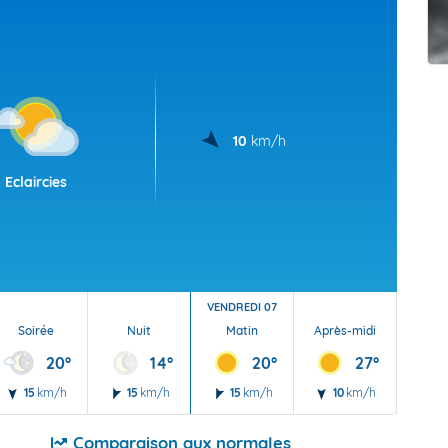
t Futuna
oid
10
km/h
Eclaircies
VENDREDI 07
Soirée
Nuit
Matin
Après-midi
Soi
20°
14°
20°
27°
15
km/h
15
km/h
15
km/h
10
km/h
15
Comparaison aux normales