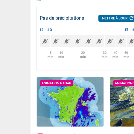
Pas de précipitations
METTRE À JOUR
12 : 40
13 : 
5
10
20
30
40
50
min
min
min
min
min
min
ANIMATION RADAR
ANIMATION 