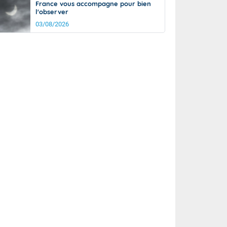
France vous accompagne pour bien
l'observer
03/08/2026
rée
Nuit
20°
14°
km/h
10
km/h