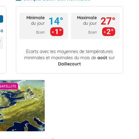
Minimale
Maximale
14°
27°
du jour
du jour
1°
2°
40
Ecart
Ecart
Écarts avec les moyennes de températures
minimales et maximales du mois de
août
sur
Daillecourt
SATELLITE