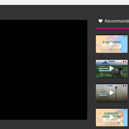
turbulent soufflant de secteur nord-ouest à nord, ou ouest
à nord-ouest, dans un secteur qui part du Roussillon à la
vallée de l’Aude et à l’ouest de l’Hérault. L’étymologie de
ce vent vient du latin trasmontanus, signifiant au-delà des
monts, en allusion aux régions montagneuses d’où
Recommandé
provient ce vent.