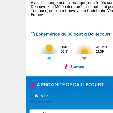
Avec le changement climatique, nos forêts sont
Découvrez la Météo des forêts, cet outil qui pe
Toulouse, où l'on retrouve Jean-Christophe Vi
France.
Ephéméride du 06 août à Daillecourt
Voici les tem
Lever
Coucher
06:21
21:09
: 18/23 Paris
Clermont-Fd :
Limoges : 20/
Sauveur
Lille : 19/24
TENDANCE P
Cet après-mid
Pour la sema
A PROXIMITÉ DE DAILLECOURT
Risque orag
orange cani
Cette semain
devrait rester
du-Sud (2A)
Ville
(69), Var (8
Tendance des
2026 :
Sur le Sud-Oue