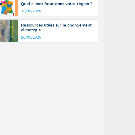
Quel climat futur dans votre région ?
n général, 14
r
13/05/2026
sse, il fait
ouvent 30 à 35
Ressources utiles sur le changement
climatique
26/05/2026