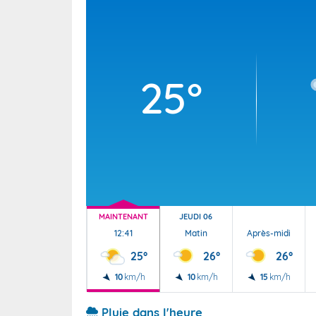
Wallis e
Grand fr
25°
MAINTENANT
JEUDI 06
12:41
Matin
Après-midi
25°
26°
26°
10
km/h
10
km/h
15
km/h
Pluie dans l'heure