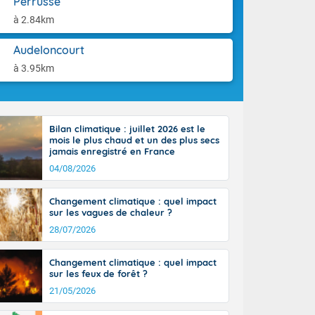
Perrusse
tes
aison.
 possible sur
à 2.84km
e, avec des
bourgeonnent
Audeloncourt
rse sur le sud
à 3.95km
 sur la
d à nord-ouest
 entre 50 et
ur résiste sur
Bilan climatique : juillet 2026 est le
imales
mois le plus chaud et un des plus secs
Rhône-Alpes à
jamais enregistré en France
 terres et 20
04/08/2026
Changement climatique : quel impact
sur les vagues de chaleur ?
28/07/2026
ble du
Changement climatique : quel impact
es
sur les feux de forêt ?
u'à 50-60 km/h
21/05/2026
ilent les
ttoral l'après-