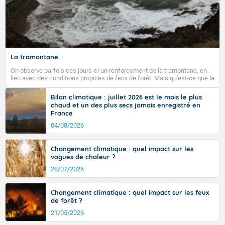
La tramontane
On observe parfois ces jours-ci un renforcement de la tramontane, en
lien avec des conditions propices de feux de forêt. Mais qu'est-ce que la
tramontane ? Quelles sont ses caractéristiques ? La tramontane est un
vent turbulent soufflant de secteur nord-ouest à nord, ou ouest à nord-
Bilan climatique : juillet 2026 est le mois le plus
ouest, dans un secteur qui part du Roussillon à la vallée de l’Aude et à
chaud et un des plus secs jamais enregistré en
l’ouest de l’Hérault. L’étymologie de ce vent vient du latin trasmontanus,
France
signifiant au-delà des monts, en allusion aux régions montagneuses
d’où provient ce vent.
04/08/2026
Changement climatique : quel impact sur les
vagues de chaleur ?
28/07/2026
Changement climatique : quel impact sur les feux
de forêt ?
21/05/2026