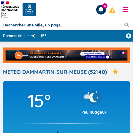
4
15°
Dammartin-sur-M
...
Prévisions
TOUS LES RÉSULTATS
METEO DAMMARTIN-SUR-MEUSE (52140)
Articles
15°
Peu nuageux