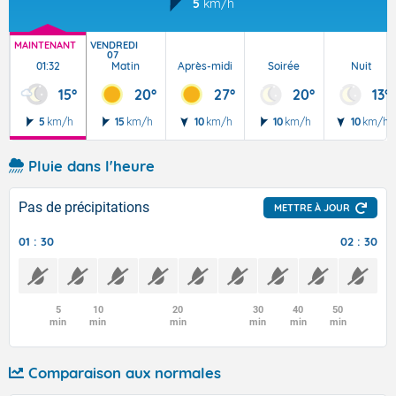
5
km/h
MAINTENANT
VENDREDI
07
01:32
Matin
Après-midi
Soirée
Nuit
15°
20°
27°
20°
13°
5
km/h
15
km/h
10
km/h
10
km/h
10
km/h
Pluie dans l'heure
Pas de précipitations
METTRE À JOUR
01 : 30
02 : 30
5
10
20
30
40
50
min
min
min
min
min
min
Comparaison aux normales