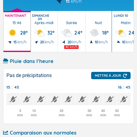
15
km/h
MAINTENANT
DIMANCHE
LUNDI 10
09
15:46
Après-midi
Soirée
Nuit
Matin
28°
32°
24°
18°
24°
15
km/h
20
km/h
20
km/h
10
km/h
10
km/h
40 km/h
Pluie dans l'heure
Pas de précipitations
METTRE À JOUR
15 : 45
16 : 45
5
10
20
30
40
50
min
min
min
min
min
min
Comparaison aux normales