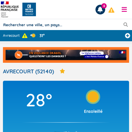
4
31°
Avrecourt
Prévisions
TOUS LES RÉSULTATS
AVRECOURT (52140)
Articles
28°
Ensoleillé