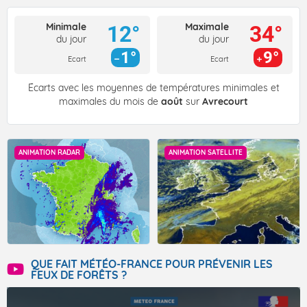
Minimale
Maximale
12°
34°
du jour
du jour
1°
9°
Ecart
Ecart
Écarts avec les moyennes de températures minimales et
maximales du mois de
août
sur
Avrecourt
ANIMATION RADAR
ANIMATION SATELLITE
QUE FAIT MÉTÉO-FRANCE POUR PRÉVENIR LES
FEUX DE FORÊTS ?