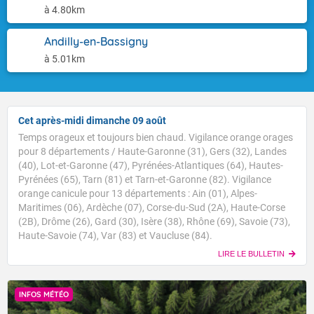
à 4.80km
Andilly-en-Bassigny
à 5.01km
Cet après-midi dimanche 09 août
Temps orageux et toujours bien chaud. Vigilance orange orages
pour 8 départements / Haute-Garonne (31), Gers (32), Landes
(40), Lot-et-Garonne (47), Pyrénées-Atlantiques (64), Hautes-
Pyrénées (65), Tarn (81) et Tarn-et-Garonne (82). Vigilance
orange canicule pour 13 départements : Ain (01), Alpes-
Maritimes (06), Ardèche (07), Corse-du-Sud (2A), Haute-Corse
(2B), Drôme (26), Gard (30), Isère (38), Rhône (69), Savoie (73),
Haute-Savoie (74), Var (83) et Vaucluse (84).
LIRE LE BULLETIN
INFOS MÉTÉO