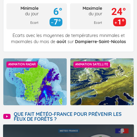
Minimale
Maximale
6°
24°
du jour
du jour
7°
1°
Ecart
Ecart
Écarts avec les moyennes de températures minimales et
maximales du mois de
août
sur
Dampierre-Saint-Nicolas
ANIMATION RADAR
ANIMATION SATELLITE
QUE FAIT MÉTÉO-FRANCE POUR PRÉVENIR LES
FEUX DE FORÊTS ?