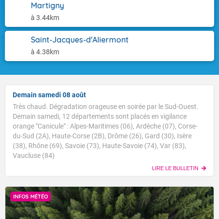
Martigny
à 3.44km
Saint-Jacques-d'Aliermont
à 4.38km
Demain samedi 08 août
Très chaud. Dégradation orageuse en soirée par le Sud-Ouest.
Demain samedi, 12 départements sont placés en vigilance
orange "Canicule" : Alpes-Maritimes (06), Ardèche (07), Corse-
du-Sud (2A), Haute-Corse (2B), Drôme (26), Gard (30), Isère
(38), Rhône (69), Savoie (73), Haute-Savoie (74), Var (83),
Vaucluse (84)
LIRE LE BULLETIN
INFOS MÉTÉO