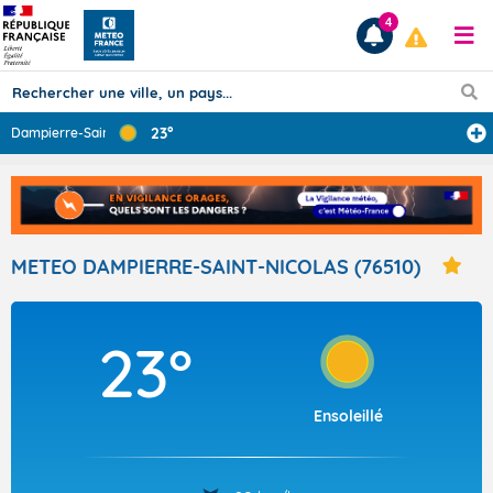
4
23°
Dampierre-Saint
...
Prévisions
TOUS LES RÉSULTATS
METEO DAMPIERRE-SAINT-NICOLAS (76510)
Articles
23°
Ensoleillé