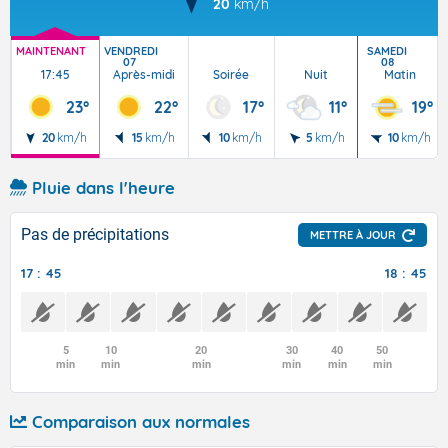
20
km/h
MAINTENANT
VENDREDI
SAMEDI
07
08
17:45
Après-midi
Soirée
Nuit
Matin
23°
22°
17°
11°
19°
20
km/h
15
km/h
10
km/h
5
km/h
10
km/h
Pluie dans l'heure
Pas de précipitations
METTRE À JOUR
17 : 45
18 : 45
5
10
20
30
40
50
min
min
min
min
min
min
Comparaison aux normales