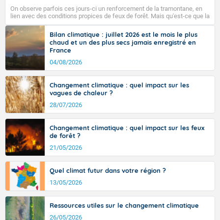
pays, hors côtes de Manche, avec 35 à 38°C dans le
On observe parfois ces jours-ci un renforcement de la tramontane, en
sud-ouest et le sud-est et même localement 38 ou 39
lien avec des conditions propices de feux de forêt. Mais qu'est-ce que la
sur Midi-Pyrénées, et 39 à 40 dans le Gard.
tramontane ? Quelles sont ses caractéristiques ? La tramontane est un
vent turbulent soufflant de secteur nord-ouest à nord, ou ouest à nord-
Bilan climatique : juillet 2026 est le mois le plus
ouest, dans un secteur qui part du Roussillon à la vallée de l’Aude et à
chaud et un des plus secs jamais enregistré en
l’ouest de l’Hérault. L’étymologie de ce vent vient du latin trasmontanus,
France
signifiant au-delà des monts, en allusion aux régions montagneuses
Fermer
d’où provient ce vent.
04/08/2026
Changement climatique : quel impact sur les
vagues de chaleur ?
28/07/2026
Changement climatique : quel impact sur les feux
de forêt ?
21/05/2026
Quel climat futur dans votre région ?
13/05/2026
Ressources utiles sur le changement climatique
26/05/2026