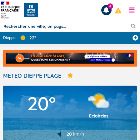
4
22°
Dieppe
Prévisions
TOUS LES RÉSULTATS
METEO DIEPPE PLAGE
Articles
20°
Eclaircies
20
km/h