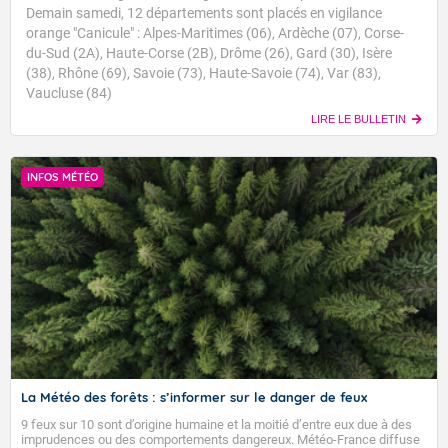
Demain samedi, 12 départements sont placés en vigilance
orange "Canicule" : Alpes-Maritimes (06), Ardèche (07), Corse-
du-Sud (2A), Haute-Corse (2B), Drôme (26), Gard (30), Isère
(38), Rhône (69), Savoie (73), Haute-Savoie (74), Var (83),
Vaucluse (84)
LIRE LE BULLETIN
INFOS MÉTÉO
La Météo des forêts : s’informer sur le danger de feux
9 feux sur 10 sont d’origine humaine et la moitié d’entre eux due à des
imprudences ou des comportements dangereux. Météo-France diffuse