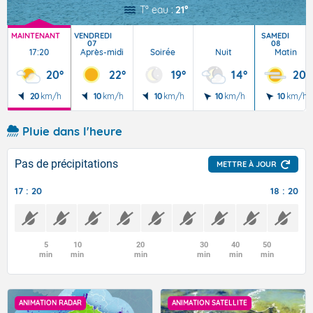
T° eau :
21°
MAINTENANT
VENDREDI
SAMEDI
07
08
17:20
Après-midi
Soirée
Nuit
Matin
20°
22°
19°
14°
20°
20
km/h
10
km/h
10
km/h
10
km/h
10
km/h
Pluie dans l'heure
Pas de précipitations
METTRE À JOUR
17 : 20
18 : 20
5
10
20
30
40
50
min
min
min
min
min
min
ANIMATION RADAR
ANIMATION SATELLITE