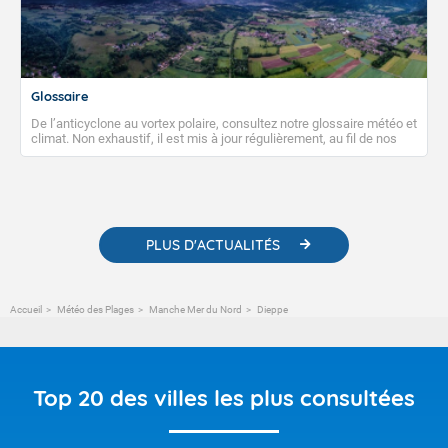
Glossaire
De l’anticyclone au vortex polaire, consultez notre glossaire météo et
climat. Non exhaustif, il est mis à jour régulièrement, au fil de nos
publications. Vous y trouverez également des liens utiles vers nos
contenus pédagogiques concernant les phénomènes
météorologiques et des informations scientifiques sur le
changement climatique.
PLUS D'ACTUALITÉS
Accueil
Météo des Plages
Manche Mer du Nord
Dieppe
Top 20 des villes les plus consultées