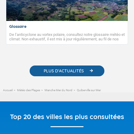
Glossaire
De l’anticyclone au vortex polaire, consultez notre glossaire météo et
climat. Non exhaustif, il est mis à jour régulièrement, au fil de nos
publications. Vous y trouverez également des liens utiles vers nos
contenus pédagogiques concernant les phénomènes
météorologiques et des informations scientifiques sur le
changement climatique.
PLUS D'ACTUALITÉS
Accueil
Météo des Plages
Manche Mer du Nord
Quiberville sur Mer
Top 20 des villes les plus consultées