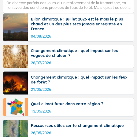
On observe parfois ces jours-ci un renforcement de la tramontane, en
Sud-Ouest. Les 30 degrés seront de nouveau dépassés
lien avec des conditions propices de feux de forêt. Mais qu'est-ce que la
sur la quasi-totalité du pays, hors côtes de Manche,
tramontane ? Quelles sont ses caractéristiques ? La tramontane est un
vent turbulent soufflant de secteur nord-ouest à nord, ou ouest à nord-
avec 34 à 38 degrés dans le sud du pays et même
Bilan climatique : juillet 2026 est le mois le plus
ouest, dans un secteur qui part du Roussillon à la vallée de l’Aude et à
localement 38 ou 39 sur Midi-Pyrénées, et 39 à 40
chaud et un des plus secs jamais enregistré en
l’ouest de l’Hérault. L’étymologie de ce vent vient du latin trasmontanus,
France
dans le Gard.
signifiant au-delà des monts, en allusion aux régions montagneuses
d’où provient ce vent.
04/08/2026
Changement climatique : quel impact sur les
Fermer
vagues de chaleur ?
28/07/2026
Changement climatique : quel impact sur les feux
de forêt ?
21/05/2026
Quel climat futur dans votre région ?
13/05/2026
Ressources utiles sur le changement climatique
26/05/2026