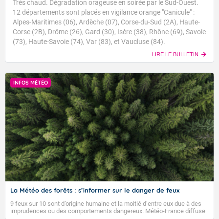
Très chaud. Dégradation orageuse en soirée par le Sud-Ouest.
12 départements sont placés en vigilance orange "Canicule" :
Alpes-Maritimes (06), Ardèche (07), Corse-du-Sud (2A), Haute-
Corse (2B), Drôme (26), Gard (30), Isère (38), Rhône (69), Savoie
(73), Haute-Savoie (74), Var (83), et Vaucluse (84).
LIRE LE BULLETIN
INFOS MÉTÉO
La Météo des forêts : s’informer sur le danger de feux
9 feux sur 10 sont d’origine humaine et la moitié d’entre eux due à des
imprudences ou des comportements dangereux. Météo-France diffuse
depuis 2023 la Météo des forêts afin d’informer quotidiennement le