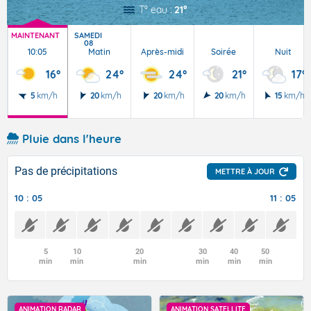
T° eau :
21°
MAINTENANT
SAMEDI
08
10:05
Matin
Après-midi
Soirée
Nuit
16°
24°
24°
21°
17°
5
km/h
20
km/h
20
km/h
20
km/h
15
km/h
Pluie dans l'heure
Pas de précipitations
METTRE À JOUR
10 : 05
11 : 05
5
10
20
30
40
50
min
min
min
min
min
min
ANIMATION RADAR
ANIMATION SATELLITE