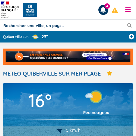
4
23°
Quiberville sur
...
Prévisions
TOUS LES RÉSULTATS
METEO QUIBERVILLE SUR MER PLAGE
Articles
16°
Peu nuageux
5
km/h