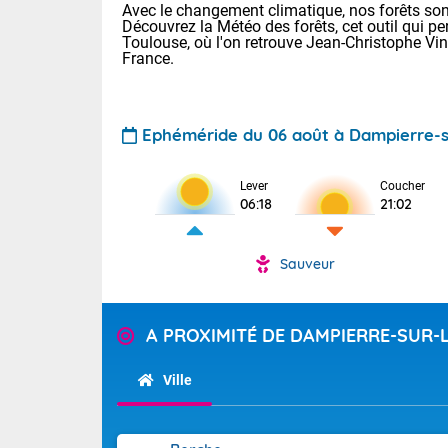
Avec le changement climatique, nos forêts sont
Découvrez la Météo des forêts, cet outil qui pe
Toulouse, où l'on retrouve Jean-Christophe Vi
France.
Ephéméride du 06 août à Dampierre-
Voici les tem
Lever
Coucher
06:18
21:02
: 18/23 Paris
Clermont-Fd :
Limoges : 20/
Sauveur
Lille : 19/24
TENDANCE P
Cet après-mid
Pour la sema
A PROXIMITÉ DE DAMPIERRE-SUR-
Risque orag
orange cani
Cette semain
devrait rester
du-Sud (2A)
Ville
(69), Var (8
Tendance des
2026 :
Sur le Sud-Oue