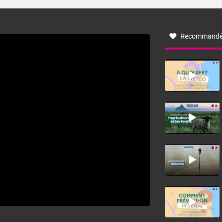
turbulent soufflant de secteur nord-ouest à nord, ou ouest
à nord-ouest, dans un secteur qui part du Roussillon à la
vallée de l’Aude et à l’ouest de l’Hérault. L’étymologie de
ce vent vient du latin trasmontanus, signifiant au-delà des
monts, en allusion aux régions montagneuses d’où
Recommandé
provient ce vent.