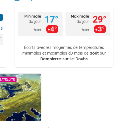
Minimale
Maximale
17°
29°
du jour
du jour
4°
3°
55
Ecart
Ecart
Écarts avec les moyennes de températures
minimales et maximales du mois de
août
sur
Dampierre-sur-le-Doubs
SATELLITE