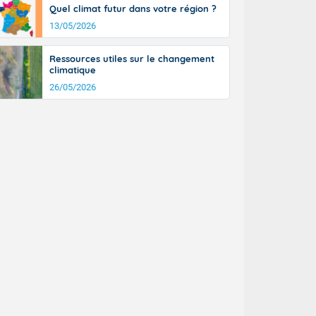
Quel climat futur dans votre région ?
n général, 14
r
13/05/2026
sse, il fait
ouvent 30 à 35
Ressources utiles sur le changement
climatique
26/05/2026