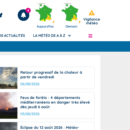
4
Vigilance
météo
Aujourd'hui
Demain
OS ACTUALITÉS
LA MÉTÉO DE A À Z
Articles
ngers
Retour progressif de la chaleur à
Phénomènes dangereux de J+2 à J+7
partir de vendredi
civile
Avertissement pluies intenses à l'échelle
06/08/2026
des communes (Apic)
és
Bulletins Marine
Feux de forêts : 4 départements
méditerranéens en danger très élevé
ateur de
Bulletins d'estimation du risque
dès jeudi 6 août
d'avalanche
05/08/2026
-pompier
Météo des forêts
Vigicrues
Éclipse du 12 août 2026 : Météo-