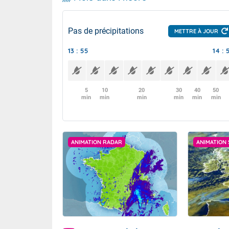
Pas de précipitations
METTRE À JOUR
13 : 55
14 : 
5
10
20
30
40
50
min
min
min
min
min
min
ANIMATION RADAR
ANIMATION 