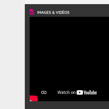
turbulent et généralement sec, pouvant souffler à une
vitesse moyenne de 50 km/h et atteindre 80 à 100 km/h
en rafales, parfois davantage. Il parcourt la basse vallée
du Rhône et la Provence et envahit le littoral
IMAGES & VIDÉOS
méditerranéen à partir de la Camargue.