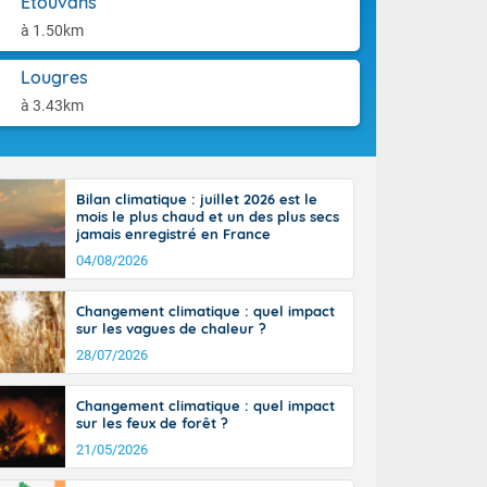
Étouvans
tes
aison.
 possible sur
à 1.50km
e, avec des
bourgeonnent
Lougres
rse sur le sud
à 3.43km
 sur la
d à nord-ouest
 entre 50 et
ur résiste sur
Bilan climatique : juillet 2026 est le
imales
mois le plus chaud et un des plus secs
Rhône-Alpes à
jamais enregistré en France
 terres et 20
04/08/2026
Changement climatique : quel impact
sur les vagues de chaleur ?
28/07/2026
ble du
Changement climatique : quel impact
es
sur les feux de forêt ?
u'à 50-60 km/h
21/05/2026
ilent les
ttoral l'après-