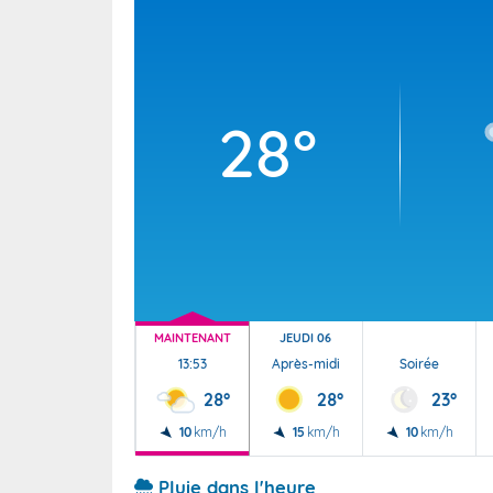
Wallis e
Grand fr
28°
MAINTENANT
JEUDI 06
13:53
Après-midi
Soirée
28°
28°
23°
10
km/h
15
km/h
10
km/h
Pluie dans l'heure