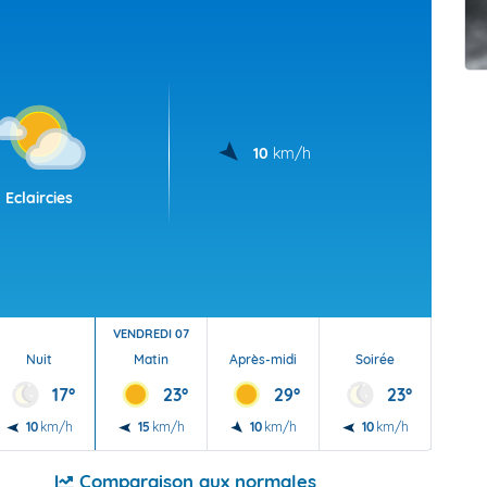
t Futuna
oid
10
km/h
Eclaircies
VENDREDI 07
Nuit
Matin
Après-midi
Soirée
Nu
17°
23°
29°
23°
10
km/h
15
km/h
10
km/h
10
km/h
15
Comparaison aux normales