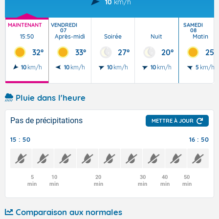
10
km/h
MAINTENANT
VENDREDI
SAMEDI
07
08
15:50
Après-midi
Soirée
Nuit
Matin
32°
33°
27°
20°
25°
10
km/h
10
km/h
10
km/h
10
km/h
5
km/h
Pluie dans l'heure
Pas de précipitations
METTRE À JOUR
15 : 50
16 : 50
5
10
20
30
40
50
min
min
min
min
min
min
Comparaison aux normales