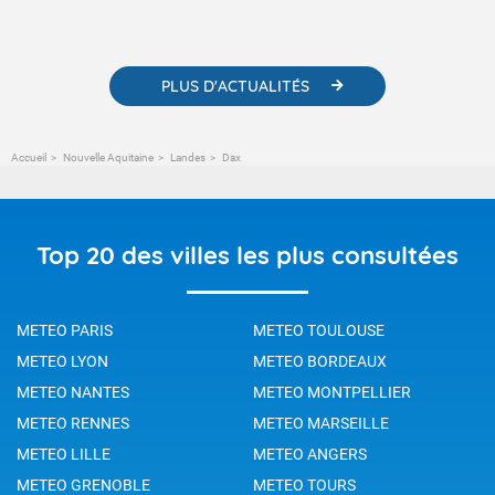
contenus pédagogiques concernant les phénomènes
météorologiques et des informations scientifiques sur le
changement climatique.
PLUS D'ACTUALITÉS
Accueil
Nouvelle Aquitaine
Landes
Dax
Top 20 des villes les plus consultées
METEO PARIS
METEO TOULOUSE
METEO LYON
METEO BORDEAUX
METEO NANTES
METEO MONTPELLIER
METEO RENNES
METEO MARSEILLE
METEO LILLE
METEO ANGERS
METEO GRENOBLE
METEO TOURS