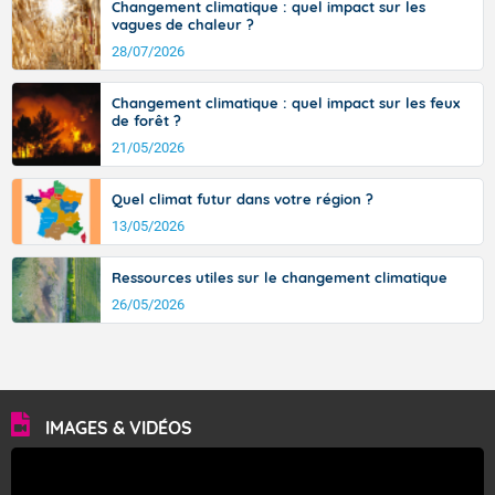
Changement climatique : quel impact sur les
vagues de chaleur ?
Températures maximales : 33 degrés. Ces
températures se situent au-dessus des valeurs
28/07/2026
normalement observées.
Fermer
Vent faible d'Ouest-Nord-Ouest.
Changement climatique : quel impact sur les feux
de forêt ?
Pour lundi matin.
21/05/2026
Soleil et ciel bleu prédominent.
Quel climat futur dans votre région ?
Températures minimales : 19 degrés.
13/05/2026
Vent faible.
Ressources utiles sur le changement climatique
Pour lundi après-midi.
26/05/2026
Soleil généreux.
Températures maximales : 32 degrés.
Petit vent de Nord-Ouest généralement faible.
IMAGES & VIDÉOS