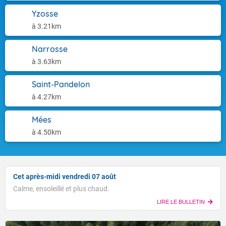
Yzosse
à 3.21km
Narrosse
à 3.63km
Saint-Pandelon
à 4.27km
Mées
à 4.50km
Cet après-midi vendredi 07 août
Calme, ensoleillé et plus chaud.
LIRE LE BULLETIN