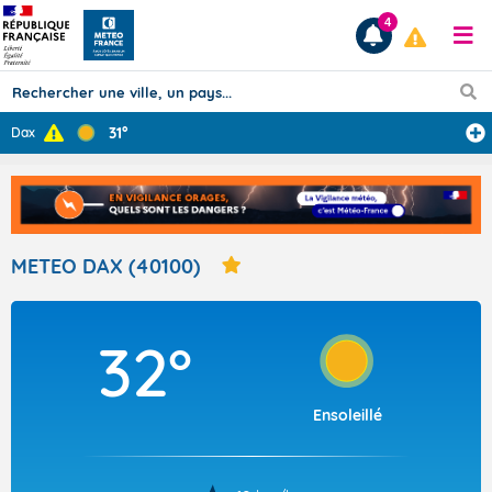
4
31°
Dax
Prévisions
TOUS LES RÉSULTATS
METEO DAX (40100)
Articles
32°
Ensoleillé