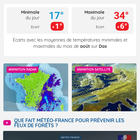
Minimale
Maximale
17°
34°
du jour
du jour
1°
6°
Ecart
Ecart
Écarts avec les moyennes de températures minimales et
maximales du mois de
août
sur
Dax
ANIMATION RADAR
ANIMATION SATELLITE
QUE FAIT MÉTÉO-FRANCE POUR PRÉVENIR LES
FEUX DE FORÊTS ?