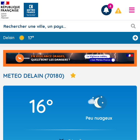
4
17°
Delain
Prévisions
TOUS LES RÉSULTATS
METEO DELAIN (70180)
Articles
16°
Peu nuageux