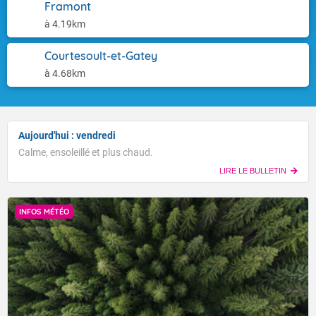
Framont
à 4.19km
Courtesoult-et-Gatey
à 4.68km
Aujourd'hui : vendredi
Calme, ensoleillé et plus chaud.
LIRE LE BULLETIN
INFOS MÉTÉO