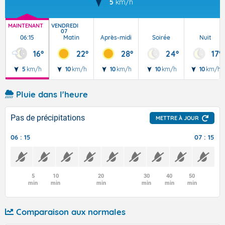
5
km/h
MAINTENANT
VENDREDI
07
06:15
Matin
Après-midi
Soirée
Nuit
16°
22°
28°
24°
17°
5
km/h
10
km/h
10
km/h
10
km/h
10
km/h
Pluie dans l'heure
Pas de précipitations
METTRE À JOUR
06 : 15
07 : 15
5
10
20
30
40
50
min
min
min
min
min
min
Comparaison aux normales