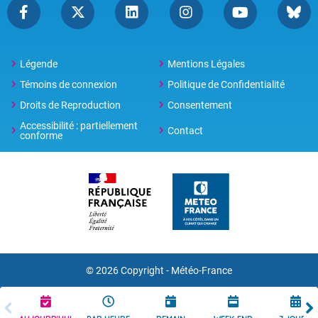
Légende
Mentions Légales
Témoins de connexion
Politique de Confidentialité
Droits de Reproduction
Consentement
Accessibilité : partiellement
Contact
conforme
© 2026 Copyright -
Météo-France