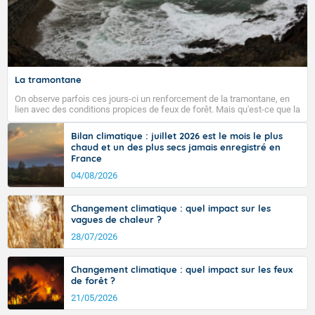
La tramontane
On observe parfois ces jours-ci un renforcement de la tramontane, en
lien avec des conditions propices de feux de forêt. Mais qu'est-ce que la
tramontane ? Quelles sont ses caractéristiques ? La tramontane est un
vent turbulent soufflant de secteur nord-ouest à nord, ou ouest à nord-
Bilan climatique : juillet 2026 est le mois le plus
ouest, dans un secteur qui part du Roussillon à la vallée de l’Aude et à
chaud et un des plus secs jamais enregistré en
l’ouest de l’Hérault. L’étymologie de ce vent vient du latin trasmontanus,
France
signifiant au-delà des monts, en allusion aux régions montagneuses
d’où provient ce vent.
04/08/2026
Changement climatique : quel impact sur les
vagues de chaleur ?
28/07/2026
Changement climatique : quel impact sur les feux
de forêt ?
21/05/2026