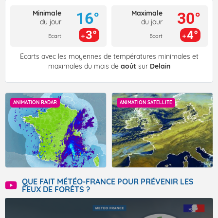
Minimale
Maximale
16°
30°
du jour
du jour
3°
4°
Ecart
Ecart
Écarts avec les moyennes de températures minimales et
maximales du mois de
août
sur
Delain
ANIMATION RADAR
ANIMATION SATELLITE
QUE FAIT MÉTÉO-FRANCE POUR PRÉVENIR LES
FEUX DE FORÊTS ?