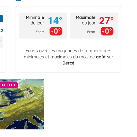
Minimale
Maximale
14°
27°
du jour
du jour
0°
0°
20
Ecart
Ecart
Écarts avec les moyennes de températures
minimales et maximales du mois de
août
sur
Dercé
SATELLITE