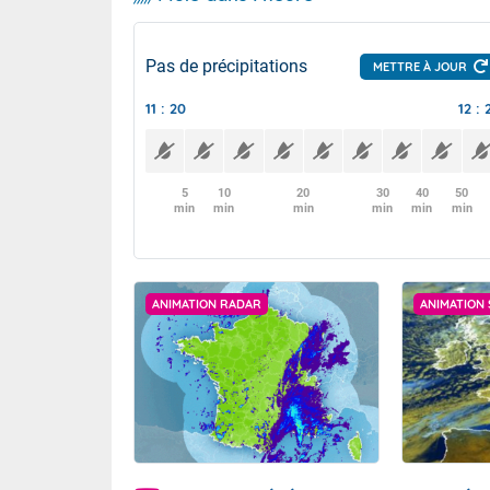
Pas de précipitations
METTRE À JOUR
11 : 20
12 : 
5
10
20
30
40
50
min
min
min
min
min
min
ANIMATION RADAR
ANIMATION 