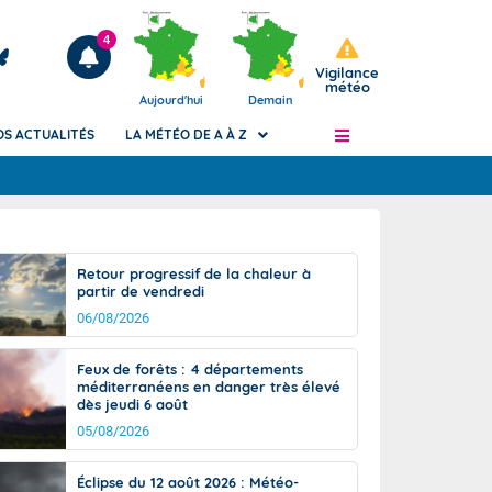
4
Vigilance
météo
Aujourd'hui
Demain
OS ACTUALITÉS
LA MÉTÉO DE A À Z
Articles
ngers
Retour progressif de la chaleur à
Phénomènes dangereux de J+2 à J+7
partir de vendredi
civile
Avertissement pluies intenses à l'échelle
06/08/2026
des communes (Apic)
és
Bulletins Marine
Feux de forêts : 4 départements
méditerranéens en danger très élevé
ateur de
Bulletins d'estimation du risque
dès jeudi 6 août
d'avalanche
05/08/2026
-pompier
Météo des forêts
Vigicrues
Éclipse du 12 août 2026 : Météo-