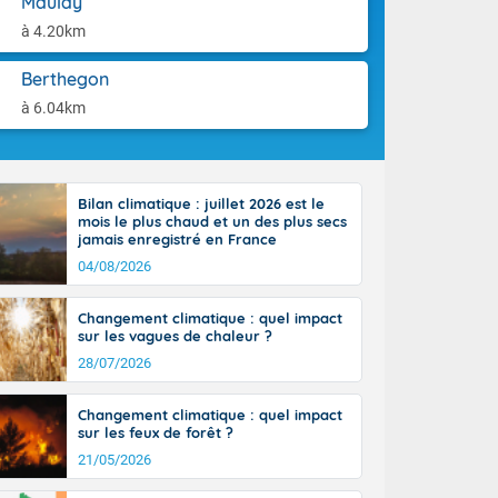
Maulay
tes
aison.
 possible sur
à 4.20km
e, avec des
bourgeonnent
Berthegon
rse sur le sud
à 6.04km
 sur la
d à nord-ouest
 entre 50 et
ur résiste sur
Bilan climatique : juillet 2026 est le
imales
mois le plus chaud et un des plus secs
Rhône-Alpes à
jamais enregistré en France
 terres et 20
04/08/2026
Changement climatique : quel impact
sur les vagues de chaleur ?
28/07/2026
ble du
Changement climatique : quel impact
es
sur les feux de forêt ?
u'à 50-60 km/h
21/05/2026
ilent les
ttoral l'après-