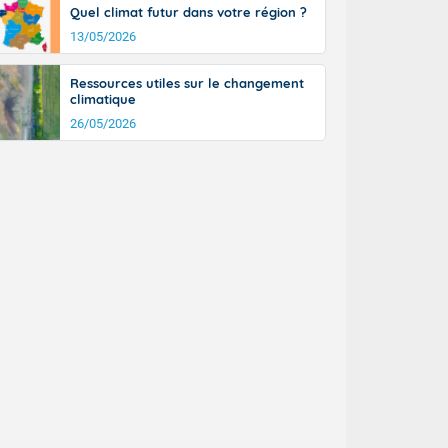
Quel climat futur dans votre région ?
n général, 14
r
13/05/2026
sse, il fait
ouvent 30 à 35
Ressources utiles sur le changement
climatique
26/05/2026