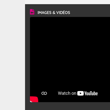
turbulent et généralement sec, pouvant souffler à une
vitesse moyenne de 50 km/h et atteindre 80 à 100 km/h
en rafales, parfois davantage. Il parcourt la basse vallée
du Rhône et la Provence et envahit le littoral
IMAGES & VIDÉOS
méditerranéen à partir de la Camargue.