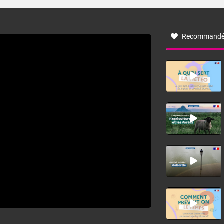
turbulent soufflant de secteur nord-ouest à nord, ou ouest
à nord-ouest, dans un secteur qui part du Roussillon à la
vallée de l’Aude et à l’ouest de l’Hérault. L’étymologie de
ce vent vient du latin trasmontanus, signifiant au-delà des
monts, en allusion aux régions montagneuses d’où
Recommandé
provient ce vent.