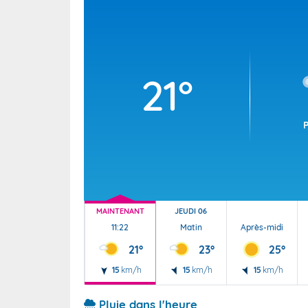
Wallis e
Grand fr
21°
MAINTENANT
JEUDI 06
11:22
Matin
Après-midi
21°
23°
25°
15
km/h
15
km/h
15
km/h
Pluie dans l'heure