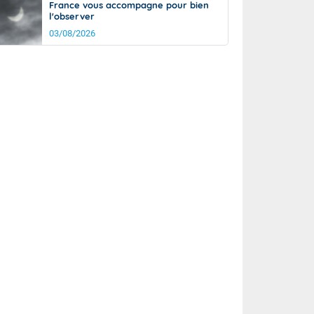
France vous accompagne pour bien
l'observer
03/08/2026
rée
Nuit
23°
19°
km/h
10
km/h