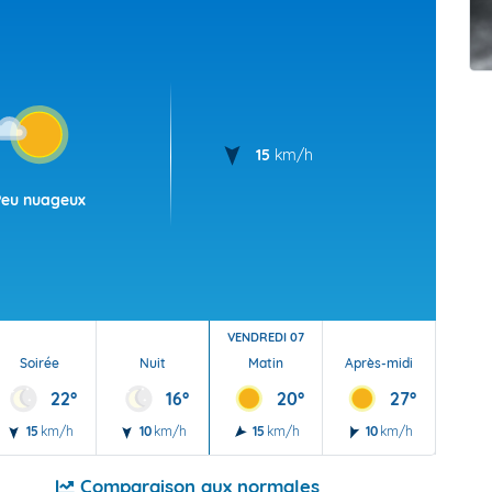
t Futuna
oid
15
km/h
Peu nuageux
VENDREDI 07
Soirée
Nuit
Matin
Après-midi
Soi
22°
16°
20°
27°
15
km/h
10
km/h
15
km/h
10
km/h
10
Comparaison aux normales