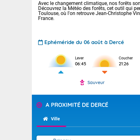
Avec le changement climatique, nos forêts sont
Découvrez la Météo des forêts, cet outil qui pe
Toulouse, où l'on retrouve Jean-Christophe Vi
France.
Ephéméride du 06 août à Dercé
Voici les tem
Lever
Coucher
06:45
21:26
: 18/23 Paris
Clermont-Fd :
Limoges : 20/
Sauveur
Lille : 19/24
TENDANCE P
Cet après-mid
Pour la sema
A PROXIMITÉ DE DERCÉ
Risque orag
orange cani
Cette semain
devrait rester
du-Sud (2A)
Ville
(69), Var (8
Tendance des
2026 :
Sur le Sud-Oue