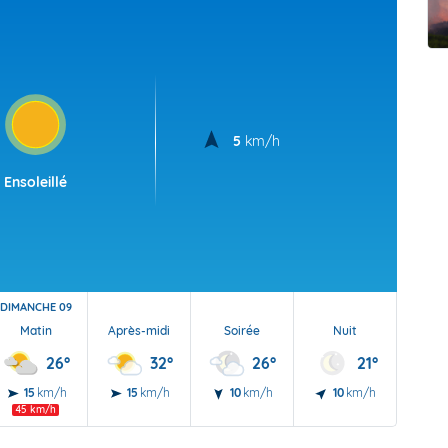
t Futuna
oid
5
km/h
Ensoleillé
DIMANCHE 09
Matin
Après-midi
Soirée
Nuit
26°
32°
26°
21°
15
km/h
15
km/h
10
km/h
10
km/h
45 km/h