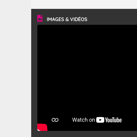
caractéristiques ? Le mistral est un vent régional,
turbulent et généralement sec, pouvant souffler à une
vitesse moyenne de 50 km/h et atteindre 80 à 100 km/h
en rafales, parfois davantage. Il parcourt la basse vallée
du Rhône et la Provence et envahit le littoral
IMAGES & VIDÉOS
méditerranéen à partir de la Camargue.