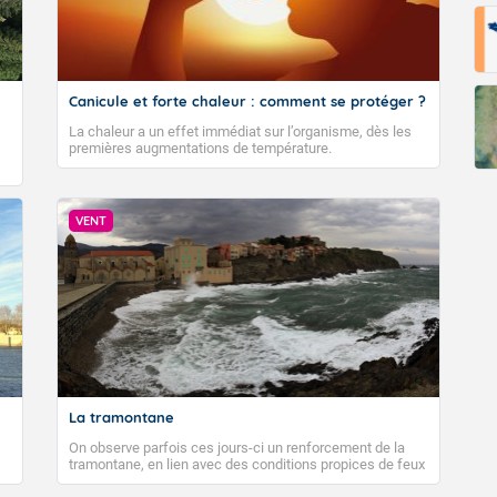
Canicule et forte chaleur : comment se protéger ?
La chaleur a un effet immédiat sur l’organisme, dès les
premières augmentations de température.
VENT
La tramontane
On observe parfois ces jours-ci un renforcement de la
tramontane, en lien avec des conditions propices de feux
de forêt. Mais qu'est-ce que la tramontane ? Quelles sont