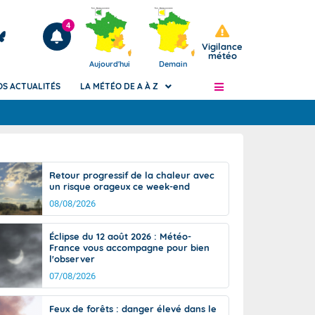
4
Vigilance
météo
Aujourd'hui
Demain
OS ACTUALITÉS
LA MÉTÉO DE A À Z
Articles
ngers
Retour progressif de la chaleur avec
Phénomènes dangereux de J+2 à J+7
un risque orageux ce week-end
civile
Avertissement pluies intenses à l'échelle
08/08/2026
des communes (Apic)
és
Bulletins Marine
Éclipse du 12 août 2026 : Météo-
France vous accompagne pour bien
ateur de
Bulletins d'estimation du risque
l'observer
d'avalanche
07/08/2026
-pompier
Météo des forêts
Vigicrues
Feux de forêts : danger élevé dans le