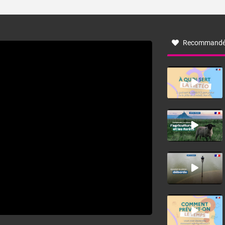
ses caractéristiques ? La tramontane est un vent
turbulent soufflant de secteur nord-ouest à nord, ou ouest
à nord-ouest, dans un secteur qui part du Roussillon à la
vallée de l’Aude et à l’ouest de l’Hérault. L’étymologie de
ce vent vient du latin trasmontanus, signifiant au-delà des
monts, en allusion aux régions montagneuses d’où
Recommandé
provient ce vent.