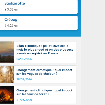
'Île-de-
aison.
Saulxerotte
isolés
à 3.39km
maritimes sont
ondées sont
Crépey
tinée, un peu
ud du pays,
à 4.26km
étroite
midi du Massif
de la
ciel est le
Bilan climatique : juillet 2026 est le
lle salve
mois le plus chaud et un des plus secs
nant de bons
jamais enregistré en France
e vent,
04/08/2026
r les deux
ine, entre 11
Changement climatique : quel impact
28 sur les
sur les vagues de chaleur ?
ns l'intérieur
28/07/2026
 en vallée de
Changement climatique : quel impact
sur les feux de forêt ?
21/05/2026