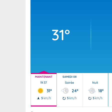
Wallis e
Grand fr
31°
MAINTENANT
SAMEDI 08
19:37
Soirée
Nuit
31°
24°
18°
5
km/h
5
km/h
5
km/h