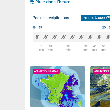
Pluie dans l'heure
Pas de précipitations
METTRE À JOUR
19 : 35
20 : 
5
10
20
30
40
50
min
min
min
min
min
min
ANIMATION RADAR
ANIMATION 