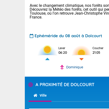
Avec le changement climatique, nos forêts sont
Découvrez la Météo des forêts, cet outil qui pe
Toulouse, où l'on retrouve Jean-Christophe Vi
France.
Ephéméride du 08 août à Dolcourt
Voici les tem
Lever
Coucher
29/16 Paris :
06:20
21:05
Clermont-Fd :
Limoges : 33/
Lille : 28/15
Dominique
TENDANCE P
Demain dima
Pour la sema
Temps orag
A PROXIMITÉ DE DOLCOURT
département
Les températu
sensible, auc
(2A), Haute
Ville
Savoie (73)
Tendance des
septembre 20
Des résidus p