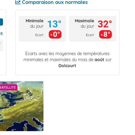
Comparaison aux normales
Minimale
Maximale
13°
32°
du jour
du jour
0°
8°
35
Ecart
Ecart
Écarts avec les moyennes de températures
minimales et maximales du mois de
août
sur
Dolcourt
SATELLITE