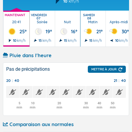
10
km/h
MAINTENANT
VENDREDI
SAMEDI
07
08
20:41
Soirée
Nuit
Matin
Après-midi
25°
19°
16°
21°
30°
10
km/h
15
km/h
15
km/h
15
km/h
10
km/h
Pluie dans l'heure
Pas de précipitations
METTRE À JOUR
20 : 40
21 : 40
5
10
20
30
40
50
min
min
min
min
min
min
Comparaison aux normales