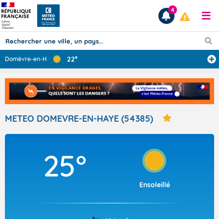
4
22°
Domèvre-en-Haye
...
Prévisions
TOUS LES RÉSULTATS
METEO DOMEVRE-EN-HAYE (54385)
Articles
25°
Ensoleillé