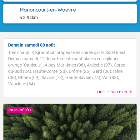
Manoncourt-en-Woëvre
à 3.94km
Demain samedi 08 août
Très chaud. Dégradation orageuse en soirée par le Sud-Ouest.
Demain samedi, 12 départements sont placés en vigilance
orange "Canicule" : Alpes-Maritimes (06), Ardèche (07), Corse-
du-Sud (2A), Haute-Corse (2B), Drôme (26), Gard (30), Isère
(38), Rhône (69), Savoie (73), Haute-Savoie (74), Var (83),
Vaucluse (84)
LIRE LE BULLETIN
INFOS MÉTÉO