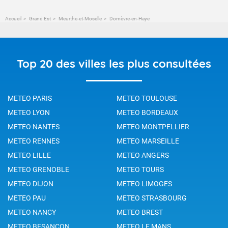
Accueil
Grand Est
Meurthe-et-Moselle
Domèvre-en-Haye
Top 20 des villes les plus consultées
METEO PARIS
METEO TOULOUSE
METEO LYON
METEO BORDEAUX
METEO NANTES
METEO MONTPELLIER
METEO RENNES
METEO MARSEILLE
METEO LILLE
METEO ANGERS
METEO GRENOBLE
METEO TOURS
METEO DIJON
METEO LIMOGES
METEO PAU
METEO STRASBOURG
METEO NANCY
METEO BREST
METEO BESANCON
METEO LE MANS