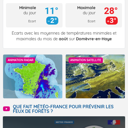
Minimale
Maximale
11°
28°
du jour
du jour
2°
3°
Ecart
Ecart
Écarts avec les moyennes de températures minimales et
maximales du mois de
août
sur
Domèvre-en-Haye
ANIMATION RADAR
ANIMATION SATELLITE
QUE FAIT MÉTÉO-FRANCE POUR PRÉVENIR LES
FEUX DE FORÊTS ?