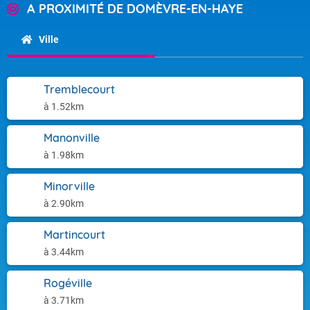
A PROXIMITÉ DE DOMÈVRE-EN-HAYE
Ville
Tremblecourt
à 1.52km
Manonville
à 1.98km
Minorville
à 2.90km
Martincourt
à 3.44km
Rogéville
à 3.71km