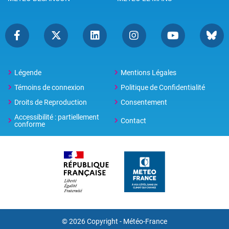
Légende
Mentions Légales
Témoins de connexion
Politique de Confidentialité
Droits de Reproduction
Consentement
Accessibilité : partiellement
Contact
conforme
© 2026 Copyright -
Météo-France