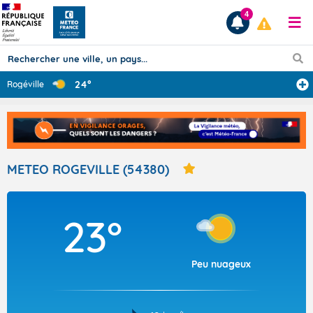
4
24°
Rogéville
Prévisions
TOUS LES RÉSULTATS
METEO ROGEVILLE (54380)
Articles
23°
Peu nuageux