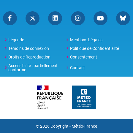
Légende
Mentions Légales
Témoins de connexion
Politique de Confidentialité
Droits de Reproduction
Consentement
Accessibilité : partiellement
Contact
conforme
© 2026 Copyright -
Météo-France