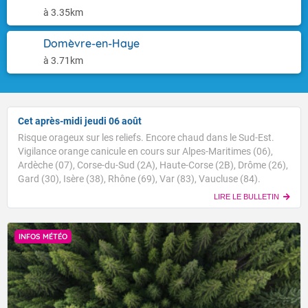
à 3.35km
Domèvre-en-Haye
à 3.71km
Cet après-midi jeudi 06 août
Risque orageux sur les reliefs. Encore chaud dans le Sud-Est.
Vigilance orange canicule en cours sur Alpes-Maritimes (06),
Ardèche (07), Corse-du-Sud (2A), Haute-Corse (2B), Drôme (26),
Gard (30), Isère (38), Rhône (69), Var (83), Vaucluse (84).
LIRE LE BULLETIN
INFOS MÉTÉO