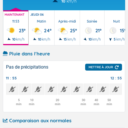
10
km/h
MAINTENANT
JEUDI 06
11:53
Matin
Après-midi
Soirée
Nuit
23°
24°
25°
21°
15°
10
km/h
10
km/h
15
km/h
10
km/h
5
km/h
Pluie dans l'heure
Pas de précipitations
METTRE À JOUR
11 : 55
12 : 55
5
10
20
30
40
50
min
min
min
min
min
min
Comparaison aux normales