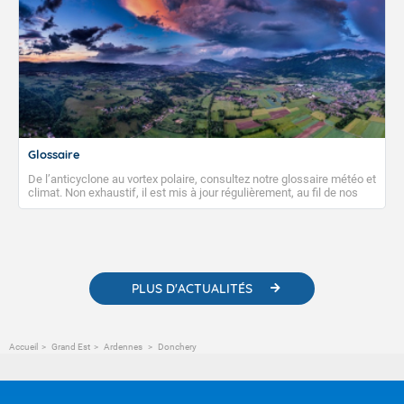
Glossaire
De l’anticyclone au vortex polaire, consultez notre glossaire météo et
climat. Non exhaustif, il est mis à jour régulièrement, au fil de nos
publications. Vous y trouverez également des liens utiles vers nos
contenus pédagogiques concernant les phénomènes
météorologiques et des informations scientifiques sur le
changement climatique.
PLUS D'ACTUALITÉS
Accueil
Grand Est
Ardennes
Donchery