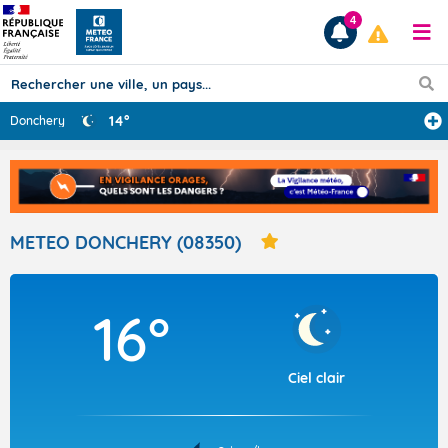
4
14°
Donchery
Prévisions
TOUS LES RÉSULTATS
METEO DONCHERY (08350)
Articles
16°
Ciel clair