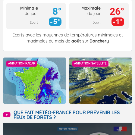
Minimale
Maximale
8°
26°
du jour
du jour
5°
1°
Ecart
Ecart
Écarts avec les moyennes de températures minimales et
maximales du mois de
août
sur
Donchery
ANIMATION RADAR
ANIMATION SATELLITE
QUE FAIT MÉTÉO-FRANCE POUR PRÉVENIR LES
FEUX DE FORÊTS ?