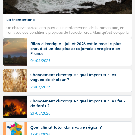
La tramontane
On observe parfois ces jours-ci un renforcement de la tramontane, en
lien avec des conditions propices de feux de forêt. Mais qu'est-ce que la
tramontane ? Quelles sont ses caractéristiques ? La tramontane est un
vent turbulent soufflant de secteur nord-ouest à nord, ou ouest à nord-
Bilan climatique : juillet 2026 est le mois le plus
ouest, dans un secteur qui part du Roussillon à la vallée de l’Aude et à
chaud et un des plus secs jamais enregistré en
l’ouest de l’Hérault. L’étymologie de ce vent vient du latin trasmontanus,
France
signifiant au-delà des monts, en allusion aux régions montagneuses
d’où provient ce vent.
04/08/2026
Changement climatique : quel impact sur les
vagues de chaleur ?
28/07/2026
Changement climatique : quel impact sur les feux
de forêt ?
21/05/2026
Quel climat futur dans votre région ?
13/05/2026