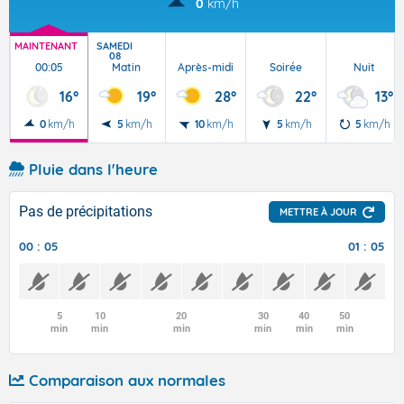
0
km/h
MAINTENANT
SAMEDI
08
00:05
Matin
Après-midi
Soirée
Nuit
16°
19°
28°
22°
13°
0
km/h
5
km/h
10
km/h
5
km/h
5
km/h
Pluie dans l'heure
Pas de précipitations
METTRE À JOUR
00 : 05
01 : 05
5
10
20
30
40
50
min
min
min
min
min
min
Comparaison aux normales