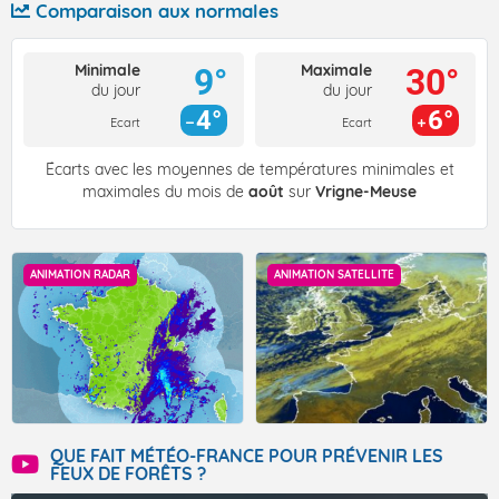
Comparaison aux normales
Minimale
Maximale
9°
30°
du jour
du jour
4°
6°
Ecart
Ecart
Écarts avec les moyennes de températures minimales et
maximales du mois de
août
sur
Vrigne-Meuse
ANIMATION RADAR
ANIMATION SATELLITE
QUE FAIT MÉTÉO-FRANCE POUR PRÉVENIR LES
FEUX DE FORÊTS ?