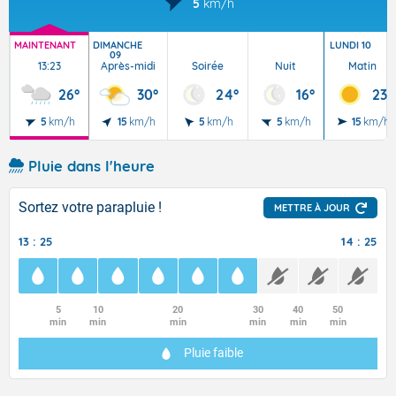
5
km/h
MAINTENANT
DIMANCHE
LUNDI 10
09
13:23
Après-midi
Soirée
Nuit
Matin
26°
30°
24°
16°
23°
5
km/h
15
km/h
5
km/h
5
km/h
15
km/h
Pluie dans l'heure
Sortez votre parapluie !
METTRE À JOUR
13 : 25
14 : 25
5
10
20
30
40
50
min
min
min
min
min
min
Pluie faible