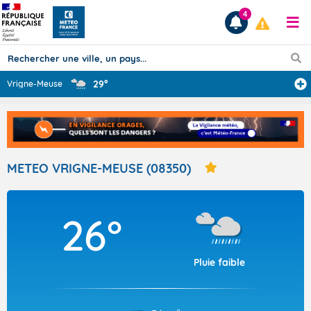
4
29°
Vrigne-Meuse
Prévisions
TOUS LES RÉSULTATS
METEO VRIGNE-MEUSE (08350)
Articles
26°
Pluie faible