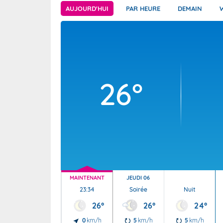
Wallis e
Grand fr
AUJOURD'HUI
PAR HEURE
DEMAIN
26°
MAINTENANT
JEUDI 06
23:34
Soirée
Nuit
26°
26°
24°
0
km/h
5
km/h
5
km/h