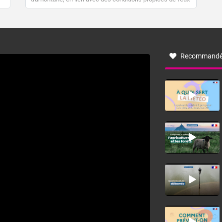
de forêt. Mais qu'est-ce que la tramontane ? Quelles sont
ses caractéristiques ? La tramontane est un vent
turbulent soufflant de secteur nord-ouest à nord, ou ouest
à nord-ouest, dans un secteur qui part du Roussillon à la
vallée de l’Aude et à l’ouest de l’Hérault. L’étymologie de
ce vent vient du latin trasmontanus, signifiant au-delà des
monts, en allusion aux régions montagneuses d’où
Recommandé
provient ce vent.