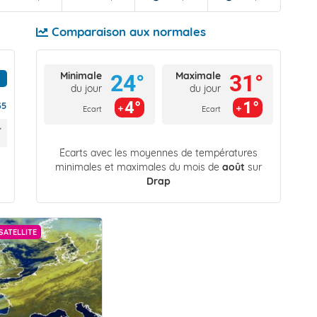
Comparaison aux normales
Minimale
Maximale
24°
31°
du jour
du jour
4°
1°
35
Ecart
Ecart
Écarts avec les moyennes de températures
minimales et maximales du mois de
août
sur
Drap
SATELLITE