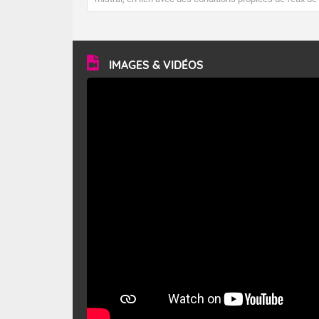
forêt. Mais qu'est-ce que le mistral ? Quelles sont ses
caractéristiques ? Le mistral est un vent régional,
turbulent et généralement sec, pouvant souffler à une
vitesse moyenne de 50 km/h et atteindre 80 à 100 km/h
en rafales, parfois davantage. Il parcourt la basse vallée
du Rhône et la Provence et envahit le littoral
IMAGES & VIDÉOS
méditerranéen à partir de la Camargue.