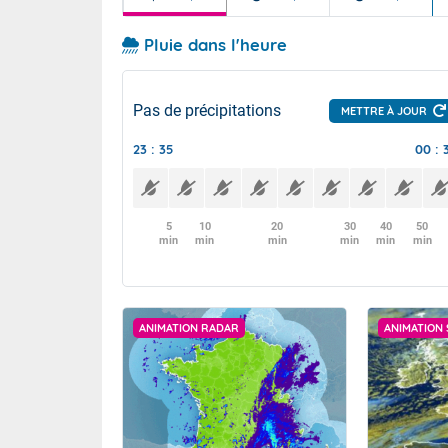
Pluie dans l'heure
Pas de précipitations
METTRE À JOUR
23 : 35
00 : 
5
10
20
30
40
50
min
min
min
min
min
min
ANIMATION RADAR
ANIMATION 