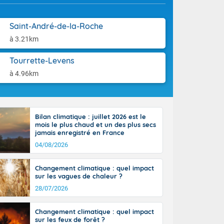
ttoral l'après-
aison.
n général, 14
r
Saint-André-de-la-Roche
sse, il fait
à 3.21km
ouvent 30 à 35
Tourrette-Levens
à 4.96km
Bilan climatique : juillet 2026 est le
mois le plus chaud et un des plus secs
jamais enregistré en France
04/08/2026
Changement climatique : quel impact
sur les vagues de chaleur ?
28/07/2026
Changement climatique : quel impact
sur les feux de forêt ?