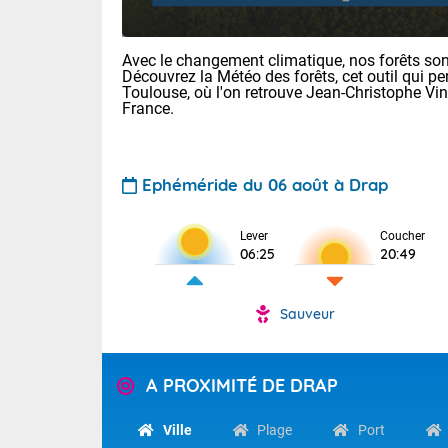
Avec le changement climatique, nos forêts sont
Découvrez la Météo des forêts, cet outil qui pe
Toulouse, où l'on retrouve Jean-Christophe Vi
France.
Ephéméride du 06 août à Drap
Voici les tem
28 Lyon : 31 
Lever
Coucher
: 27 Nancy : 
06:25
20:49
31 Lille : 26 
TENDANCE P
Demain : ven
Sauveur
Pour la sema
Calme, enso
Cette semain
La journée s'
temps devrait 
A PROXIMITÉ DE DRAP
territoire. O
Tendance des
pyrénéennes, l
2026 :
Ville
Plage
Port
alors que la 