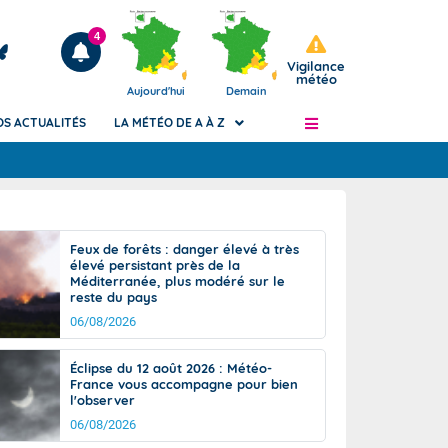
4
Vigilance
météo
Aujourd'hui
Demain
OS ACTUALITÉS
LA MÉTÉO DE A À Z
Articles
ngers
Feux de forêts : danger élevé à très
Phénomènes dangereux de J+2 à J+7
élevé persistant près de la
civile
Méditerranée, plus modéré sur le
Avertissement pluies intenses à l'échelle
reste du pays
des communes (Apic)
és
06/08/2026
Bulletins Marine
ateur de
Bulletins d'estimation du risque
Éclipse du 12 août 2026 : Météo-
d'avalanche
France vous accompagne pour bien
-pompier
l'observer
Météo des forêts
06/08/2026
Vigicrues