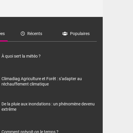
es
Récents
Populaires
À quoi sert la météo ?
Climadiag Agriculture et Forêt : s’adapter au
réchauffement climatique
De la pluie aux inondations : un phénomène devenu
extrême
Comment prévoit-on le temps ?