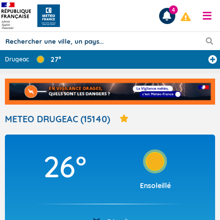
4
27°
Drugeac
Prévisions
TOUS LES RÉSULTATS
METEO DRUGEAC (15140)
Articles
26°
Ensoleillé