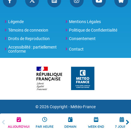
Légende
Mentions Légales
Témoins de connexion
Politique de Confidentialité
Droits de Reproduction
Consentement
Accessibilité : partiellement
Contact
conforme
© 2026 Copyright -
Météo-France
AUJOURD'HUI
PAR HEURE
DEMAIN
WEEK-END
7 JOURS