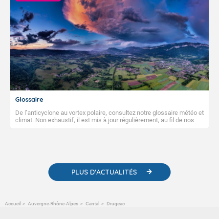
Glossaire
De l’anticyclone au vortex polaire, consultez notre glossaire météo et
climat. Non exhaustif, il est mis à jour régulièrement, au fil de nos
publications. Vous y trouverez également des liens utiles vers nos
contenus pédagogiques concernant les phénomènes
météorologiques et des informations scientifiques sur le
changement climatique.
PLUS D'ACTUALITÉS
Accueil
Auvergne-Rhône-Alpes
Cantal
Drugeac