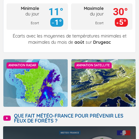
Minimale
Maximale
11°
30°
du jour
du jour
1°
5°
Ecart
Ecart
Écarts avec les moyennes de températures minimales et
maximales du mois de
août
sur
Drugeac
ANIMATION RADAR
ANIMATION SATELLITE
QUE FAIT MÉTÉO-FRANCE POUR PRÉVENIR LES
FEUX DE FORÊTS ?