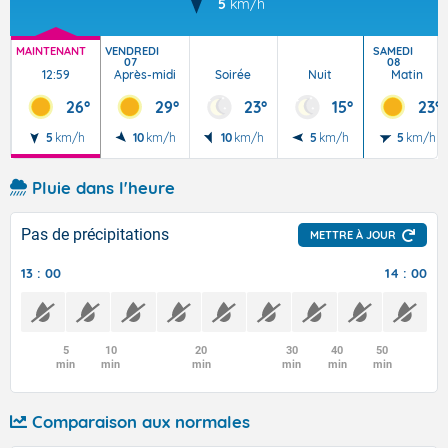
5
km/h
MAINTENANT
VENDREDI
SAMEDI
07
08
12:59
Après-midi
Soirée
Nuit
Matin
26°
29°
23°
15°
23°
5
km/h
10
km/h
10
km/h
5
km/h
5
km/h
Pluie dans l'heure
Pas de précipitations
METTRE À JOUR
13 : 00
14 : 00
5
10
20
30
40
50
min
min
min
min
min
min
Comparaison aux normales