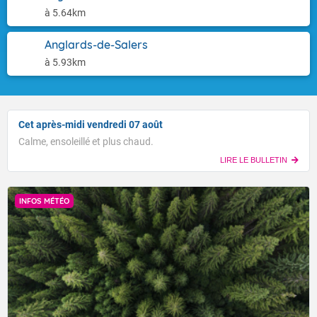
à 5.64km
Anglards-de-Salers
à 5.93km
Cet après-midi vendredi 07 août
Calme, ensoleillé et plus chaud.
LIRE LE BULLETIN
INFOS MÉTÉO