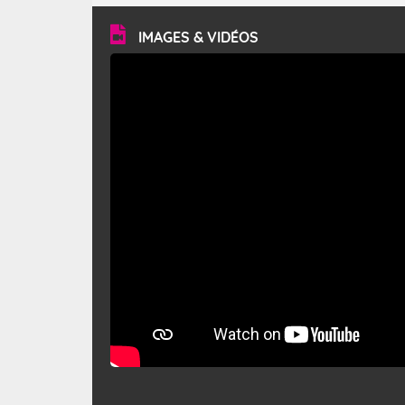
vitesse moyenne de 50 km/h et atteindre 80 à 100 km/h
en rafales, parfois davantage. Il parcourt la basse vallée
du Rhône et la Provence et envahit le littoral
IMAGES & VIDÉOS
méditerranéen à partir de la Camargue.