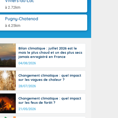
Viviers-du-Lac
aison.
n ensoleillée,
à 2.72km
 nuages
sionner une
Pugny-Chatenod
lpes
iques, le vent
à 4.25km
et tramontane
. Les
. Il fait 12 à
uages, elles
Bilan climatique : juillet 2026 est le
terranéen et
mois le plus chaud et un des plus secs
ste sur le
jamais enregistré en France
ales
04/08/2026
Rhône-Alpes à
 terres et 20
Changement climatique : quel impact
sur les vagues de chaleur ?
28/07/2026
Changement climatique : quel impact
sur les feux de forêt ?
21/05/2026