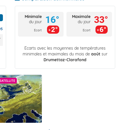
Minimale
Maximale
16°
33°
du jour
du jour
2°
6°
05
Ecart
Ecart
Écarts avec les moyennes de températures
minimales et maximales du mois de
août
sur
Drumettaz-Clarafond
SATELLITE