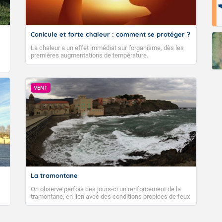
Canicule et forte chaleur : comment se protéger ?
La chaleur a un effet immédiat sur l’organisme, dès les
premières augmentations de température.
VENT
La tramontane
On observe parfois ces jours-ci un renforcement de la
tramontane, en lien avec des conditions propices de feux
de forêt. Mais qu'est-ce que la tramontane ? Quelles sont
ses caractéristiques ? La tramontane est un vent
turbulent soufflant de secteur nord-ouest à nord, ou ouest