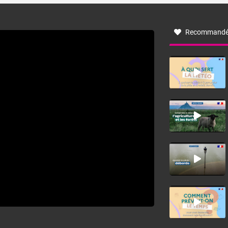
à nord-ouest, dans un secteur qui part du Roussillon à la
vallée de l’Aude et à l’ouest de l’Hérault. L’étymologie de
ce vent vient du latin trasmontanus, signifiant au-delà des
monts, en allusion aux régions montagneuses d’où
Recommandé
provient ce vent.