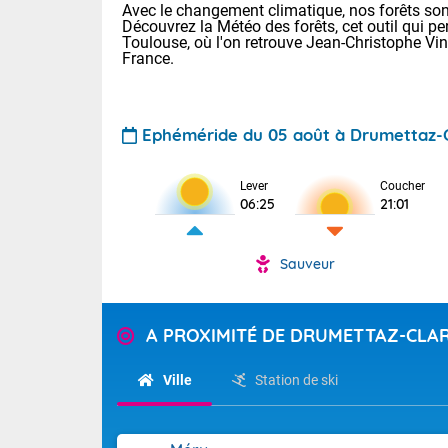
Avec le changement climatique, nos forêts sont
Découvrez la Météo des forêts, cet outil qui pe
Toulouse, où l'on retrouve Jean-Christophe Vi
France.
Ephéméride du 05 août à Drumettaz-
Voici les tem
Lever
Coucher
06:25
21:01
Lyon : 32 Bia
25 Nancy : 28
31 Lille : 24 
Sauveur
Demain : jeud
TENDANCE P
Risque ora
Pour la sema
A PROXIMITÉ DE DRUMETTAZ-CL
Vigilance ora
Cette semain
devrait rester
Ville
Station de ski
(2A), Haute-C
(84). Sur le 
Tendance des
de journée, l
2026 :
Sur les crête