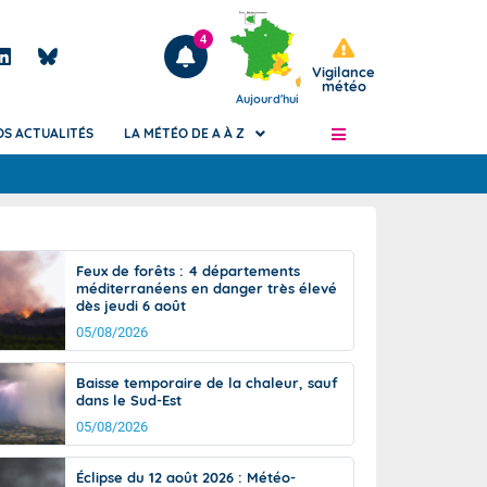
4
Vigilance
météo
Aujourd'hui
OS ACTUALITÉS
LA MÉTÉO DE A À Z
Articles
ngers
Feux de forêts : 4 départements
Phénomènes dangereux de J+2 à J+7
méditerranéens en danger très élevé
civile
dès jeudi 6 août
Avertissement pluies intenses à l'échelle
des communes (Apic)
05/08/2026
és
Bulletins Marine
Baisse temporaire de la chaleur, sauf
ateur de
Bulletins d'estimation du risque
dans le Sud-Est
d'avalanche
05/08/2026
-pompier
Météo des forêts
Vigicrues
Éclipse du 12 août 2026 : Météo-