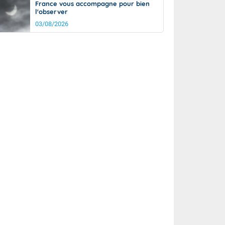
France vous accompagne pour bien
l'observer
03/08/2026
rée
Nuit
23°
18°
km/h
5
km/h