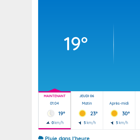
Wallis e
Grand fr
19°
MAINTENANT
JEUDI 06
01:04
Matin
Après-midi
19°
23°
30°
0
km/h
5
km/h
5
km/h
Pluie dans l'heure