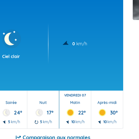
t Futuna
oid
0
km/h
Ciel clair
VENDREDI 07
Soirée
Nuit
Matin
Après-midi
Soi
24°
17°
22°
30°
5
km/h
5
km/h
10
km/h
10
km/h
5
Comparaison aux normales