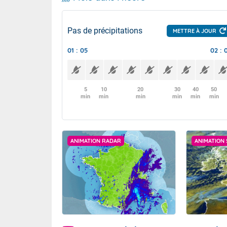
Pas de précipitations
METTRE À JOUR
01 : 05
02 : 
5
10
20
30
40
50
min
min
min
min
min
min
ANIMATION RADAR
ANIMATION 