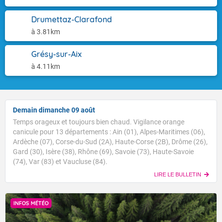
Drumettaz-Clarafond
à 3.81km
Grésy-sur-Aix
à 4.11km
Demain dimanche 09 août
Temps orageux et toujours bien chaud. Vigilance orange
canicule pour 13 départements : Ain (01), Alpes-Maritimes (06),
Ardèche (07), Corse-du-Sud (2A), Haute-Corse (2B), Drôme (26),
Gard (30), Isère (38), Rhône (69), Savoie (73), Haute-Savoie
(74), Var (83) et Vaucluse (84).
LIRE LE BULLETIN
INFOS MÉTÉO