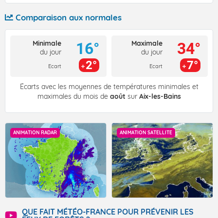
Comparaison aux normales
Minimale
Maximale
16°
34°
du jour
du jour
2°
7°
Ecart
Ecart
Écarts avec les moyennes de températures minimales et
maximales du mois de
août
sur
Aix-les-Bains
ANIMATION RADAR
ANIMATION SATELLITE
QUE FAIT MÉTÉO-FRANCE POUR PRÉVENIR LES