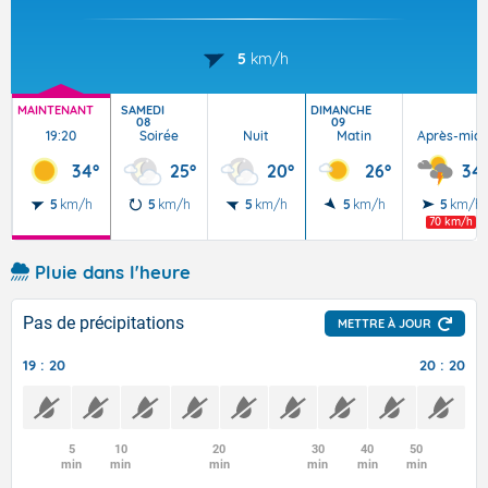
5
km/h
MAINTENANT
SAMEDI
DIMANCHE
08
09
19:20
Soirée
Nuit
Matin
Après-midi
34°
25°
20°
26°
34
5
km/h
5
km/h
5
km/h
5
km/h
5
km/h
70 km/h
Pluie dans l'heure
Pas de précipitations
METTRE À JOUR
19 : 20
20 : 20
5
10
20
30
40
50
min
min
min
min
min
min