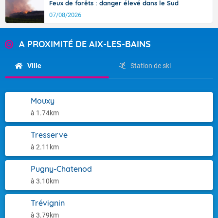
Feux de forêts : danger élevé dans le Sud
07/08/2026
A PROXIMITÉ DE AIX-LES-BAINS
Ville
Station de ski
Mouxy
à 1.74km
Tresserve
à 2.11km
Pugny-Chatenod
à 3.10km
Trévignin
à 3.79km