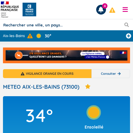
4
30°
Aix-les-Bains
Prévisions
TOUS LES RÉSULTATS
VIGILANCE ORANGE EN COURS
Consulter
Articles
METEO AIX-LES-BAINS (73100)
34°
Ensoleillé