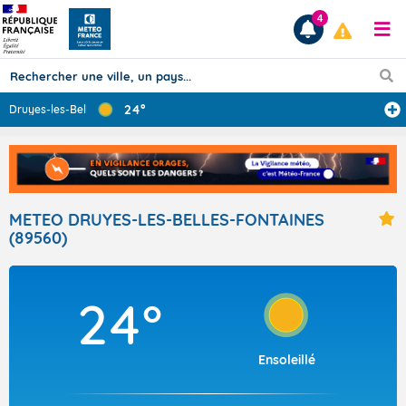
4
24°
Druyes-les-Bell
...
Prévisions
TOUS LES RÉSULTATS
METEO DRUYES-LES-BELLES-FONTAINES
(89560)
Articles
24°
Ensoleillé