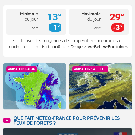
Minimale
Maximale
13°
29°
du jour
du jour
1°
3°
Ecart
Ecart
Écarts avec les moyennes de températures minimales et
maximales du mois de
août
sur
Druyes-les-Belles-Fontaines
ANIMATION RADAR
ANIMATION SATELLITE
QUE FAIT MÉTÉO-FRANCE POUR PRÉVENIR LES
FEUX DE FORÊTS ?