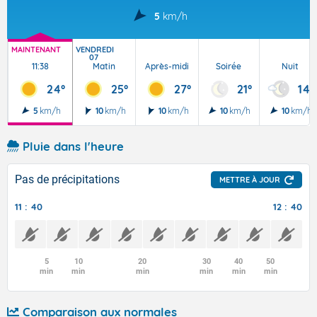
5
km/h
MAINTENANT
VENDREDI
07
11:38
Matin
Après-midi
Soirée
Nuit
24°
25°
27°
21°
14°
5
km/h
10
km/h
10
km/h
10
km/h
10
km/h
Pluie dans l'heure
Pas de précipitations
METTRE À JOUR
11 : 40
12 : 40
5
10
20
30
40
50
min
min
min
min
min
min
Comparaison aux normales