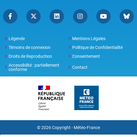
Légende
Mentions Légales
Témoins de connexion
Politique de Confidentialité
Droits de Reproduction
Consentement
Accessibilité : partiellement
Contact
conforme
© 2026 Copyright -
Météo-France