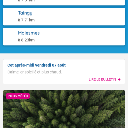
à 7.51km
Taingy
à 7.71km
Molesmes
à 8.23km
Cet après-midi vendredi 07 août
Calme, ensoleillé et plus chaud.
LIRE LE BULLETIN
INFOS MÉTÉO